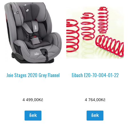
Joie Stages 2020 Grey Flannel
Eibach E20-70-004-01-22
4 499,00
Kč
4 764,00
Kč
šek
šek