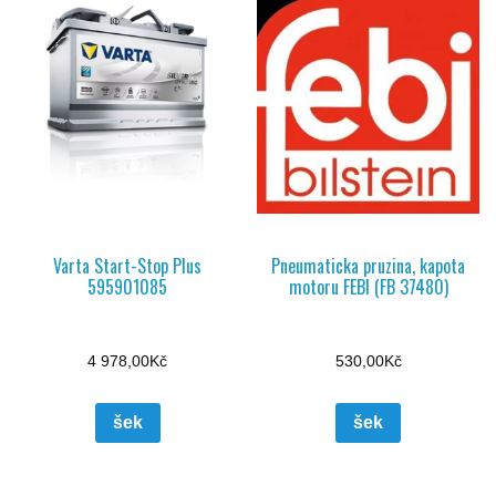
Varta Start-Stop Plus
Pneumaticka pruzina, kapota
595901085
motoru FEBI (FB 37480)
4 978,00
Kč
530,00
Kč
šek
šek