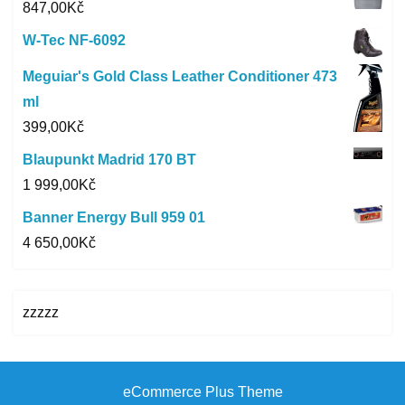
847,00
Kč
W-Tec NF-6092
Meguiar's Gold Class Leather Conditioner 473
ml
399,00
Kč
Blaupunkt Madrid 170 BT
1 999,00
Kč
Banner Energy Bull 959 01
4 650,00
Kč
zzzzz
eCommerce Plus Theme