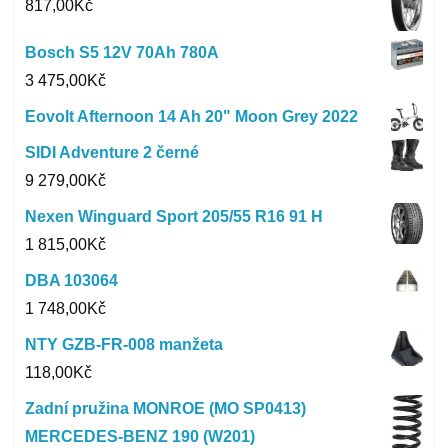
817,00
Kč
Bosch S5 12V 70Ah 780A
3 475,00
Kč
Eovolt Afternoon 14 Ah 20" Moon Grey 2022
SIDI Adventure 2 černé
9 279,00
Kč
Nexen Winguard Sport 205/55 R16 91 H
1 815,00
Kč
DBA 103064
1 748,00
Kč
NTY GZB-FR-008 manžeta
118,00
Kč
Zadní pružina MONROE (MO SP0413)
MERCEDES-BENZ 190 (W201)