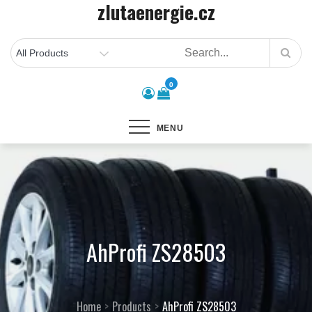
zlutaenergie.cz
Skip
to
content
0
MENU
AhProfi ZS28503
Home
Products
AhProfi ZS28503