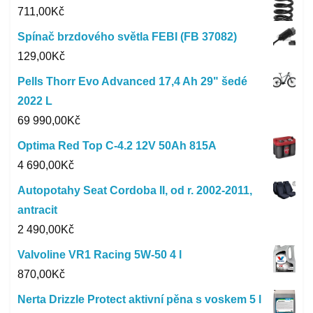
711,00
Kč
Spínač brzdového světla FEBI (FB 37082)
129,00
Kč
Pells Thorr Evo Advanced 17,4 Ah 29" šedé
2022 L
69 990,00
Kč
Optima Red Top C-4.2 12V 50Ah 815A
4 690,00
Kč
Autopotahy Seat Cordoba II, od r. 2002-2011,
antracit
2 490,00
Kč
Valvoline VR1 Racing 5W-50 4 l
870,00
Kč
Nerta Drizzle Protect aktivní pěna s voskem 5 l