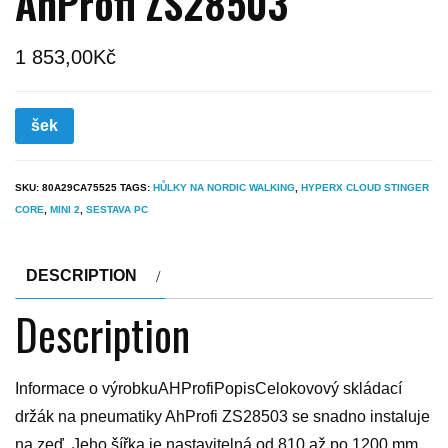
AhProfi ZS28503
1 853,00
Kč
šek
SKU:
80A29CA75525
TAGS:
HŮLKY NA NORDIC WALKING
,
HYPERX CLOUD STINGER
CORE
,
MINI 2
,
SESTAVA PC
DESCRIPTION
Description
Informace o výrobkuAHProfiPopisCelokovový skládací
držák na pneumatiky AhProfi ZS28503 se snadno instaluje
na zeď. Jeho šířka je nastavitelná od 810 až po 1200 mm.