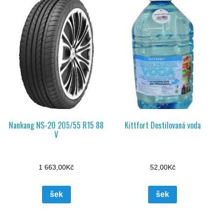
Nankang NS-20 205/55 R15 88
Kittfort Destilovaná voda
V
1 663,00
Kč
52,00
Kč
šek
šek