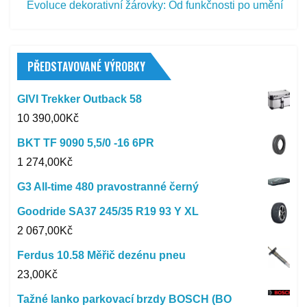
Evoluce dekorativní žárovky: Od funkčnosti po umění
PŘEDSTAVOVANÉ VÝROBKY
GIVI Trekker Outback 58
10 390,00
Kč
BKT TF 9090 5,5/0 -16 6PR
1 274,00
Kč
G3 All-time 480 pravostranné černý
Goodride SA37 245/35 R19 93 Y XL
2 067,00
Kč
Ferdus 10.58 Měřič dezénu pneu
23,00
Kč
Tažné lanko parkovací brzdy BOSCH (BO