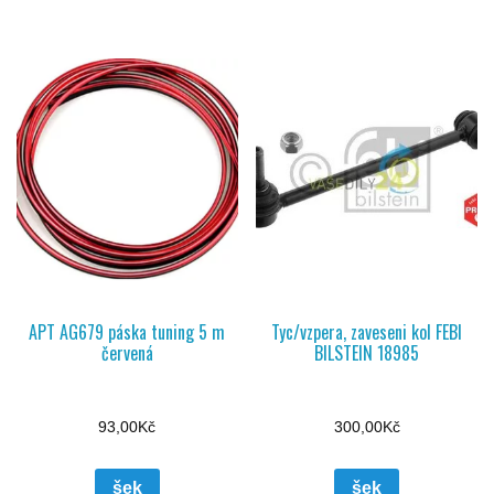
APT AG679 páska tuning 5 m
Tyc/vzpera, zaveseni kol FEBI
červená
BILSTEIN 18985
93,00
Kč
300,00
Kč
šek
šek