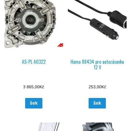
AS-PL A0322
Hama 88434 pro autozásuvku
12 V
3 865,00
Kč
253,00
Kč
šek
šek