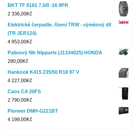
BKT TF 8181 7,5/0 -16 8PR
2 336,00
Kč
Elektrické čerpadlo, řízení TRW - výměnný díl
(TR JER124)
4 953,00
Kč
Palivový filtr Nipparts (J1334025) HONDA
280,00
Kč
Hankook K415 235/50 R18 97 V
4 227,00
Kč
Caos CA 20FS
2 790,00
Kč
Pioneer DMH-G221BT
4 199,00
Kč