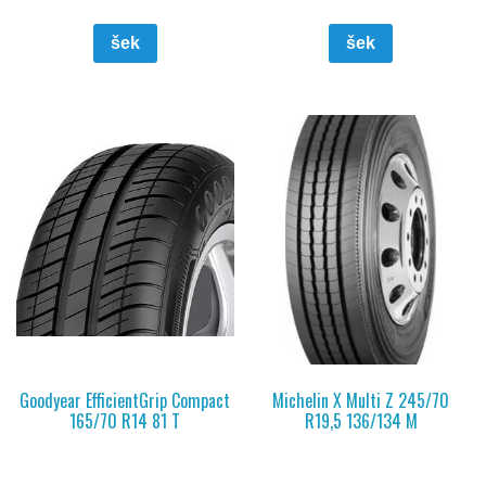
šek
šek
Goodyear EfficientGrip Compact
Michelin X Multi Z 245/70
165/70 R14 81 T
R19,5 136/134 M