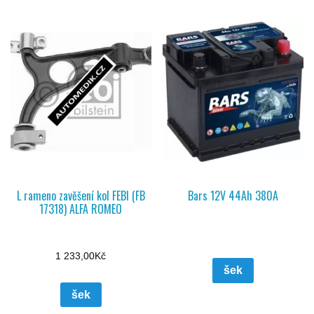
L rameno zavěšení kol FEBI (FB
Bars 12V 44Ah 380A
17318) ALFA ROMEO
1 233,00
Kč
šek
šek