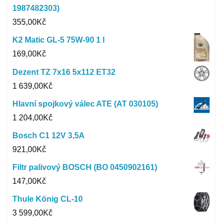
1987482303)
355,00
Kč
K2 Matic GL-5 75W-90 1 l
169,00
Kč
Dezent TZ 7x16 5x112 ET32
1 639,00
Kč
Hlavní spojkový válec ATE (AT 030105)
1 204,00
Kč
Bosch C1 12V 3,5A
921,00
Kč
Filtr palivový BOSCH (BO 0450902161)
147,00
Kč
Thule König CL-10
3 599,00
Kč