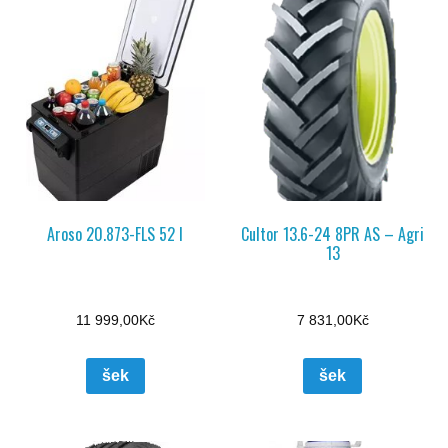
Aroso 20.873-FLS 52 l
Cultor 13.6-24 8PR AS – Agri
13
11 999,00
Kč
7 831,00
Kč
šek
šek