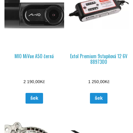
MIO MiVue A50 černá
Extol Premium 9stupňová 12 6V
8897300
2 190,00
Kč
1 250,00
Kč
šek
šek