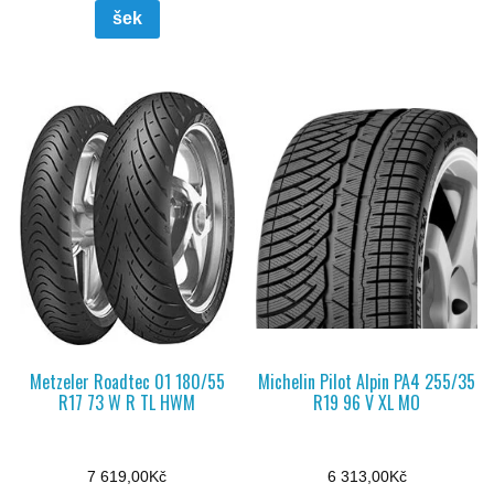
šek
Metzeler Roadtec 01 180/55
Michelin Pilot Alpin PA4 255/35
R17 73 W R TL HWM
R19 96 V XL MO
7 619,00
Kč
6 313,00
Kč