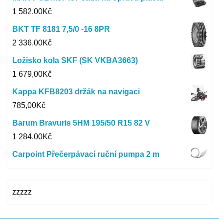
1 582,00
Kč
BKT TF 8181 7,5/0 -16 8PR
2 336,00
Kč
Ložisko kola SKF (SK VKBA3663)
1 679,00
Kč
Kappa KFB8203 držák na navigaci
785,00
Kč
Barum Bravuris 5HM 195/50 R15 82 V
1 284,00
Kč
Carpoint Přečerpávací ruční pumpa 2 m
zzzzz