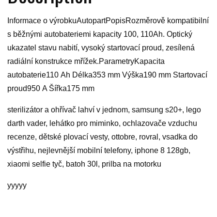
Informace o výrobkuAutopartPopisRozměrově kompatibilní
s běžnými autobateriemi kapacity 100, 110Ah. Optický
ukazatel stavu nabití, vysoký startovací proud, zesílená
radiální konstrukce mřížek.ParametryKapacita
autobaterie110 Ah Délka353 mm Výška190 mm Startovací
proud950 A Šířka175 mm
sterilizátor a ohřívač lahví v jednom, samsung s20+, lego
darth vader, lehátko pro miminko, ochlazovače vzduchu
recenze, dětské plovací vesty, ottobre, rovral, vsadka do
výstřihu, nejlevnější mobilní telefony, iphone 8 128gb,
xiaomi selfie tyč, batoh 30l, prilba na motorku
yyyyy