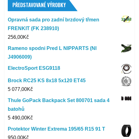
PŘEDSTAVOVANÉ VÝROBKY
Opravná sada pro zadní brzdový třmen
FRENKIT (FK 238910)
256,00
Kč
Rameno spodni Pred L NIPPARTS (NI
J4906009)
ElectroSport ESG9118
Brock RC25 KS 8x18 5x120 ET45
5 077,00
Kč
Thule GoPack Backpack Set 800701 sada 4
batohů
5 490,00
Kč
Protektor Winter Extrema 195/65 R15 91 T
950,00
Kč