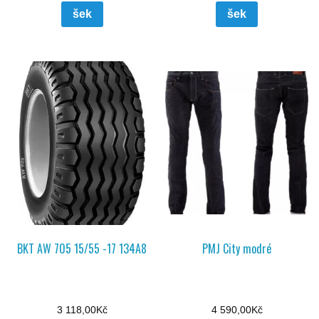
šek
šek
BKT AW 705 15/55 -17 134A8
PMJ City modré
3 118,00
Kč
4 590,00
Kč