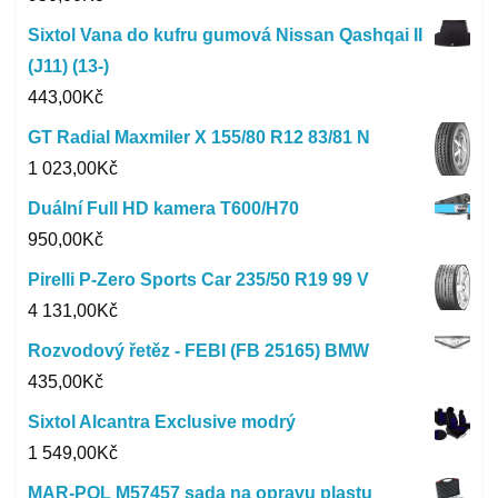
Sixtol Vana do kufru gumová Nissan Qashqai II
(J11) (13-)
443,00
Kč
GT Radial Maxmiler X 155/80 R12 83/81 N
1 023,00
Kč
Duální Full HD kamera T600/H70
950,00
Kč
Pirelli P-Zero Sports Car 235/50 R19 99 V
4 131,00
Kč
Rozvodový řetěz - FEBI (FB 25165) BMW
435,00
Kč
Sixtol Alcantra Exclusive modrý
1 549,00
Kč
MAR-POL M57457 sada na opravu plastu