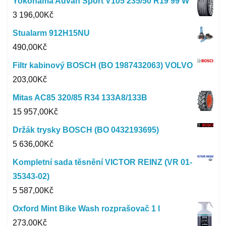
Yokohama Advan Sport V105 235/50 R19 99 W
3 196,00
Kč
Stualarm 912H15NU
490,00
Kč
Filtr kabinový BOSCH (BO 1987432063) VOLVO
203,00
Kč
Mitas AC85 320/85 R34 133A8/133B
15 957,00
Kč
Držák trysky BOSCH (BO 0432193695)
5 636,00
Kč
Kompletní sada těsnění VICTOR REINZ (VR 01-
35343-02)
5 587,00
Kč
Oxford Mint Bike Wash rozprašovač 1 l
273,00
Kč