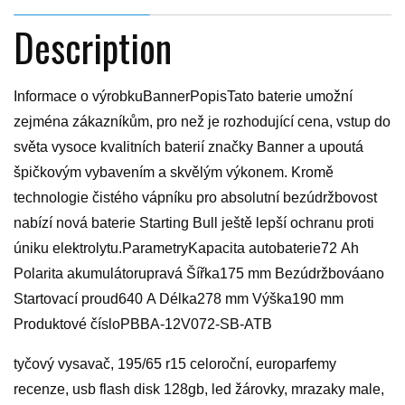
Description
Informace o výrobkuBannerPopisTato baterie umožní
zejména zákazníkům, pro než je rozhodující cena, vstup do
světa vysoce kvalitních baterií značky Banner a upoutá
špičkovým vybavením a skvělým výkonem. Kromě
technologie čistého vápníku pro absolutní bezúdržbovost
nabízí nová baterie Starting Bull ještě lepší ochranu proti
úniku elektrolytu.ParametryKapacita autobaterie72 Ah
Polarita akumulátorupravá Šířka175 mm Bezúdržbováano
Startovací proud640 A Délka278 mm Výška190 mm
Produktové čísloPBBA-12V072-SB-ATB
tyčový vysavač, 195/65 r15 celoroční, europarfemy
recenze, usb flash disk 128gb, led žárovky, mrazaky male,