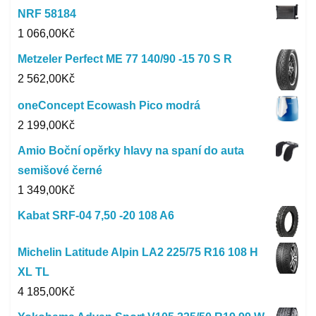
NRF 58184
1 066,00
Kč
Metzeler Perfect ME 77 140/90 -15 70 S R
2 562,00
Kč
oneConcept Ecowash Pico modrá
2 199,00
Kč
Amio Boční opěrky hlavy na spaní do auta
semišové černé
1 349,00
Kč
Kabat SRF-04 7,50 -20 108 A6
Michelin Latitude Alpin LA2 225/75 R16 108 H
XL TL
4 185,00
Kč