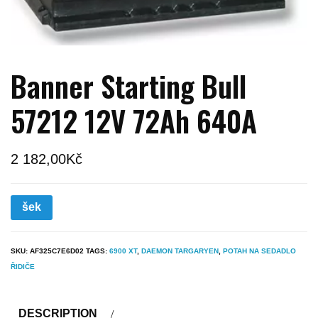
Banner Starting Bull
57212 12V 72Ah 640A
2 182,00
Kč
šek
SKU:
AF325C7E6D02
TAGS:
6900 XT
,
DAEMON TARGARYEN
,
POTAH NA SEDADLO
ŘIDIČE
DESCRIPTION