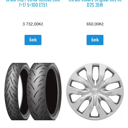
7×17 5×100 ET51
D2S 35W
3 732,00
Kč
650,00
Kč
šek
šek