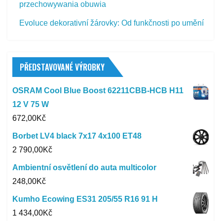
przechowywania obuwia
Evoluce dekorativní žárovky: Od funkčnosti po umění
PŘEDSTAVOVANÉ VÝROBKY
OSRAM Cool Blue Boost 62211CBB-HCB H11
12 V 75 W
672,00
Kč
Borbet LV4 black 7x17 4x100 ET48
2 790,00
Kč
Ambientní osvětlení do auta multicolor
248,00
Kč
Kumho Ecowing ES31 205/55 R16 91 H
1 434,00
Kč