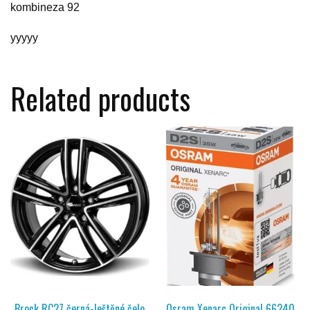
kombineza 92
yyyyy
Related products
Brock RC27 černá-leštěné čelo
Osram Xenarc Original 66240