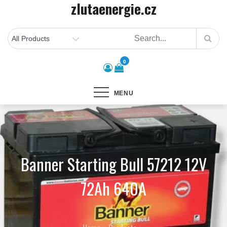
zlutaenergie.cz
Skip
to
content
0
MENU
Banner Starting Bull 57212 12V
72Ah 640A