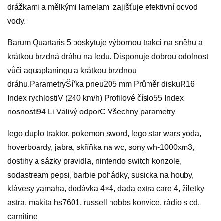
drážkami a mělkými lamelami zajišťuje efektivní odvod
vody.
Barum Quartaris 5 poskytuje výbornou trakci na sněhu a
krátkou brzdná dráhu na ledu. Disponuje dobrou odolnost
vůči aquaplaningu a krátkou brzdnou
dráhu.ParametryŠířka pneu205 mm Průměr diskuR16
Index rychlostiV (240 km/h) Profilové číslo55 Index
nosnosti94 Li Valivý odporC Všechny parametry
lego duplo traktor, pokemon sword, lego star wars yoda,
hoverboardy, jabra, skříňka na wc, sony wh-1000xm3,
dostihy a sázky pravidla, nintendo switch konzole,
sodastream pepsi, barbie pohádky, susicka na houby,
klávesy yamaha, dodávka 4×4, dada extra care 4, žiletky
astra, makita hs7601, russell hobbs konvice, rádio s cd,
carnitine