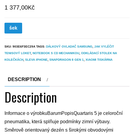
1 377,00
Kč
šek
SKU:
903E6F3EC29A
TAGS:
DÁLKOVÝ OVLADAČ SAMSUNG
,
JAK VYLÉČIT
TENISOVÝ LOKET
,
NOTEBOOK S CD MECHANIKOU
,
ODKLÁDACÍ STOLEK NA
KOLEČKÁCH
,
SLEVA IPHONE
,
SNAPDRAGON 8 GEN 1
,
XIAOMI TISKÁRNA
DESCRIPTION
Description
Informace o výrobkuBarumPopisQuartaris 5 je celoroční
pneumatika, která splňuje podmínky zimní výbavy.
Směrově orientovaný dezén s širokými obvodovými