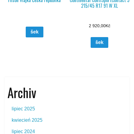
Filson Vlajka Česká republika
Continental ContiSportContact 5
215/45 R17 91 W XL
2 920,00
Kč
šek
šek
Archiv
lipiec 2025
kwiecień 2025
lipiec 2024