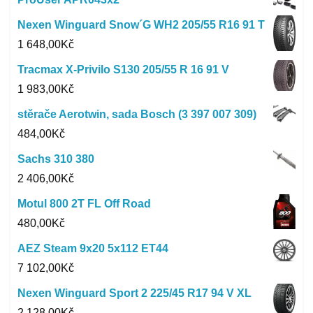
Nexen Winguard Snow´G WH2 205/55 R16 91 T
1 648,00
Kč
Tracmax X-Privilo S130 205/55 R 16 91 V
1 983,00
Kč
stěrače Aerotwin, sada Bosch (3 397 007 309)
484,00
Kč
Sachs 310 380
2 406,00
Kč
Motul 800 2T FL Off Road
480,00
Kč
AEZ Steam 9x20 5x112 ET44
7 102,00
Kč
Nexen Winguard Sport 2 225/45 R17 94 V XL
2 128,00
Kč