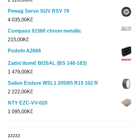
Pewag Servo SUV RSV 79
4 035,00
Kč
Compass 91560 chrom metallic
215,00
Kč
Podofo A2666
Zadní tlumič BOSAL (BS 148-183)
1 479,00
Kč
Sailun Endure WSL1 205/65 R15 102 R
2 222,00
Kč
NTY EZC-VV-020
1 095,00
Kč
zzzzz