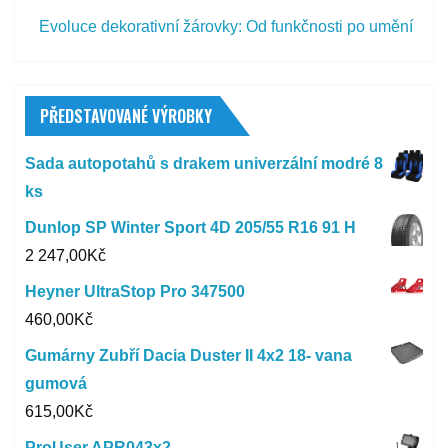
Evoluce dekorativní žárovky: Od funkčnosti po umění
PŘEDSTAVOVANÉ VÝROBKY
Sada autopotahů s drakem univerzální modré 8
ks
Dunlop SP Winter Sport 4D 205/55 R16 91 H
2 247,00
Kč
Heyner UltraStop Pro 347500
460,00
Kč
Gumárny Zubří Dacia Duster II 4x2 18- vana
gumová
615,00
Kč
ProUser APR043x2