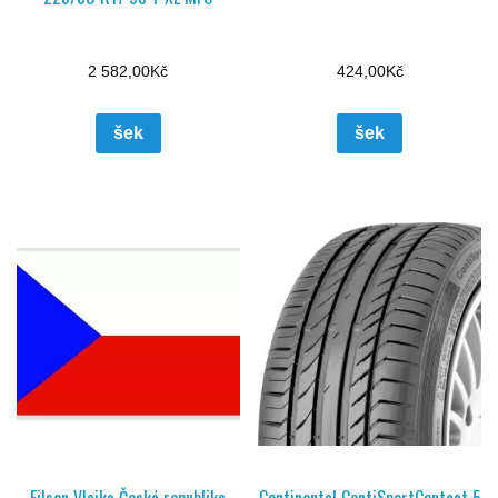
2 582,00
Kč
424,00
Kč
šek
šek