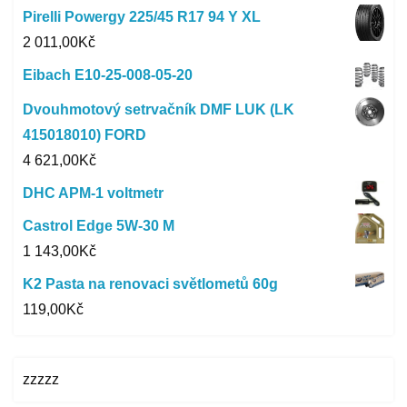
Pirelli Powergy 225/45 R17 94 Y XL
2 011,00
Kč
Eibach E10-25-008-05-20
Dvouhmotový setrvačník DMF LUK (LK
415018010) FORD
4 621,00
Kč
DHC APM-1 voltmetr
Castrol Edge 5W-30 M
1 143,00
Kč
K2 Pasta na renovaci světlometů 60g
119,00
Kč
zzzzz