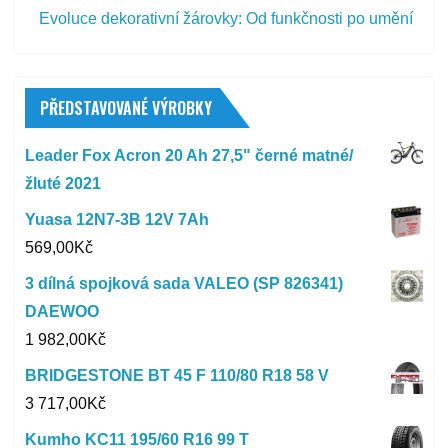
Evoluce dekorativní žárovky: Od funkčnosti po umění
PŘEDSTAVOVANÉ VÝROBKY
Leader Fox Acron 20 Ah 27,5" černé matné/
žluté 2021
Yuasa 12N7-3B 12V 7Ah
569,00
Kč
3 dílná spojková sada VALEO (SP 826341)
DAEWOO
1 982,00
Kč
BRIDGESTONE BT 45 F 110/80 R18 58 V
3 717,00
Kč
Kumho KC11 195/60 R16 99 T