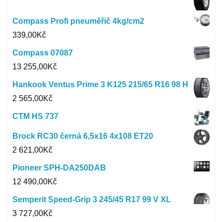
Compass Profi pneuměřič 4kg/cm2
339,00
Kč
Compass 07087
13 255,00
Kč
Hankook Ventus Prime 3 K125 215/65 R16 98 H
2 565,00
Kč
CTM HS 737
Brock RC30 černá 6,5x16 4x108 ET20
2 621,00
Kč
Pioneer SPH-DA250DAB
12 490,00
Kč
Semperit Speed-Grip 3 245/45 R17 99 V XL
3 727,00
Kč