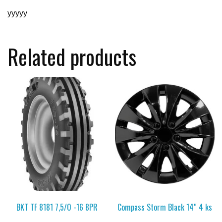
yyyyy
Related products
BKT TF 8181 7,5/0 -16 8PR
Compass Storm Black 14″ 4 ks