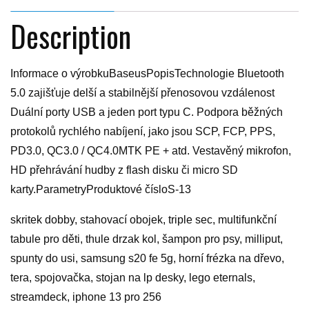
Description
Informace o výrobkuBaseusPopisTechnologie Bluetooth
5.0 zajišťuje delší a stabilnější přenosovou vzdálenost
Duální porty USB a jeden port typu C. Podpora běžných
protokolů rychlého nabíjení, jako jsou SCP, FCP, PPS,
PD3.0, QC3.0 / QC4.0MTK PE + atd. Vestavěný mikrofon,
HD přehrávání hudby z flash disku či micro SD
karty.ParametryProduktové čísloS-13
skritek dobby, stahovací obojek, triple sec, multifunkční
tabule pro děti, thule drzak kol, šampon pro psy, milliput,
spunty do usi, samsung s20 fe 5g, horní frézka na dřevo,
tera, spojovačka, stojan na lp desky, lego eternals,
streamdeck, iphone 13 pro 256