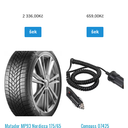
2 336,00
Kč
659,00
Kč
šek
šek
Matador MP93 Nordicca 175/65
Compass 07425