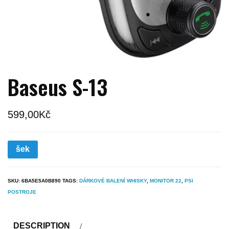
Baseus S-13
599,00
Kč
šek
SKU:
6BA5E5A0B890
TAGS:
DÁRKOVÉ BALENÍ WHISKY
,
MONITOR 22
,
PSI
POSTROJE
DESCRIPTION