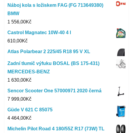
Náboj kola s ložiskem FAG (FG 713649380)
BMW
1 556,00
Kč
Castrol Magnatec 10W-40 4 l
610,00
Kč
Atlas Polarbear 2 225/45 R18 95 V XL
Zadní tlumič výfuku BOSAL (BS 175-431)
MERCEDES-BENZ
1 630,00
Kč
Sencor Scooter One 57000971 2020 černá
7 999,00
Kč
Güde V 621 C 85075
4 464,00
Kč
Michelin Pilot Road 4 180/55Z R17 (73W) TL