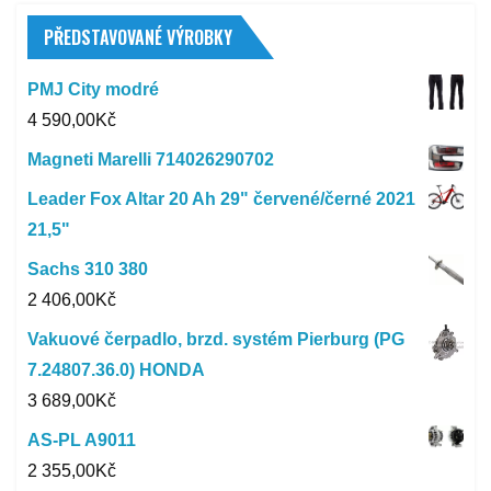
PŘEDSTAVOVANÉ VÝROBKY
PMJ City modré
4 590,00
Kč
Magneti Marelli 714026290702
Leader Fox Altar 20 Ah 29" červené/černé 2021
21,5"
Sachs 310 380
2 406,00
Kč
Vakuové čerpadlo, brzd. systém Pierburg (PG
7.24807.36.0) HONDA
3 689,00
Kč
AS-PL A9011
2 355,00
Kč