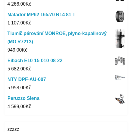
4 266,00
Kč
Matador MP62 165/70 R14 81 T
1 107,00
Kč
Tlumič pérování MONROE, plyno-kapalinový
(MO R7213)
949,00
Kč
Eibach E10-15-010-08-22
5 682,00
Kč
NTY DPF-AU-007
5 958,00
Kč
Peruzzo Siena
4 599,00
Kč
zzzzz