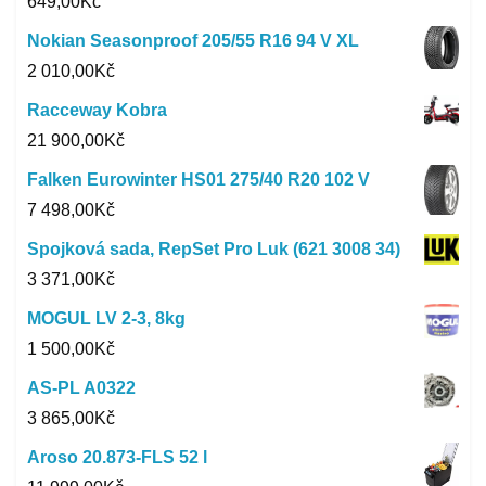
649,00
Kč
Nokian Seasonproof 205/55 R16 94 V XL
2 010,00
Kč
Racceway Kobra
21 900,00
Kč
Falken Eurowinter HS01 275/40 R20 102 V
7 498,00
Kč
Spojková sada, RepSet Pro Luk (621 3008 34)
3 371,00
Kč
MOGUL LV 2-3, 8kg
1 500,00
Kč
AS-PL A0322
3 865,00
Kč
Aroso 20.873-FLS 52 l