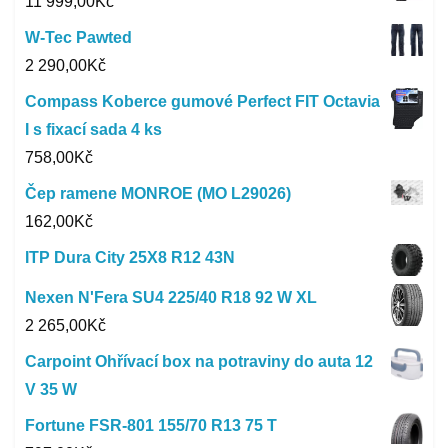
11 999,00
Kč
W-Tec Pawted
2 290,00
Kč
Compass Koberce gumové Perfect FIT Octavia
I s fixací sada 4 ks
758,00
Kč
Čep ramene MONROE (MO L29026)
162,00
Kč
ITP Dura City 25X8 R12 43N
Nexen N'Fera SU4 225/40 R18 92 W XL
2 265,00
Kč
Carpoint Ohřívací box na potraviny do auta 12
V 35 W
Fortune FSR-801 155/70 R13 75 T