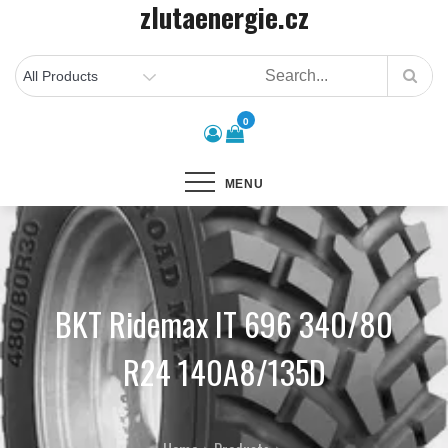
zlutaenergie.cz
Skip
to
content
0
MENU
BKT Ridemax IT 696 340/80
R24 140A8/135D