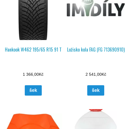
Hankook W462 195/65 R15 91 T
Ložisko kola FAG (FG 713690910)
1 366,00
Kč
2 541,00
Kč
šek
šek