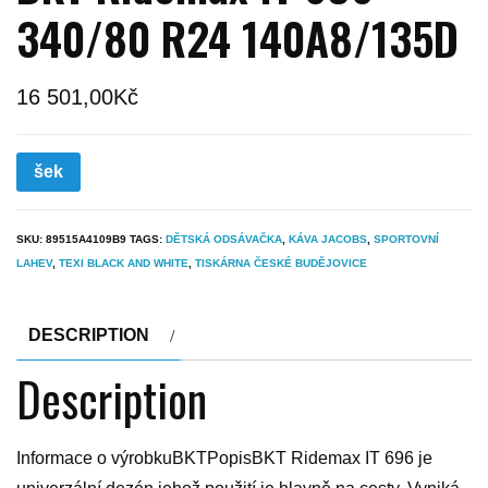
340/80 R24 140A8/135D
16 501,00
Kč
šek
SKU:
89515A4109B9
TAGS:
DĚTSKÁ ODSÁVAČKA
,
KÁVA JACOBS
,
SPORTOVNÍ
LAHEV
,
TEXI BLACK AND WHITE
,
TISKÁRNA ČESKÉ BUDĚJOVICE
DESCRIPTION
Description
Informace o výrobkuBKTPopisBKT Ridemax IT 696 je