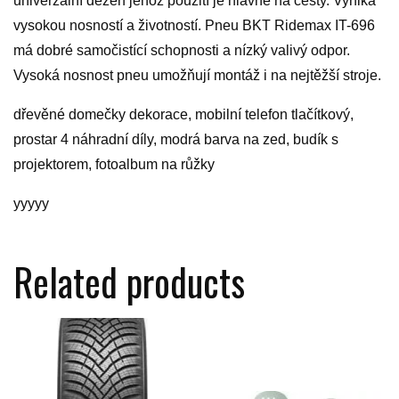
univerzální dezén jehož použití je hlavně na cesty. Vyniká
vysokou nosností a životností. Pneu BKT Ridemax IT-696
má dobré samočistící schopnosti a nízký valivý odpor.
Vysoká nosnost pneu umožňují montáž i na nejtěžší stroje.
dřevěné domečky dekorace, mobilní telefon tlačítkový,
prostar 4 náhradní díly, modrá barva na zed, budík s
projektorem, fotoalbum na růžky
yyyyy
Related products