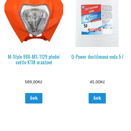
M-Style 988-MS-1129 přední
Q-Power destilovaná voda 5 l
světlo KTM oranžové
589,00
Kč
45,00
Kč
šek
šek