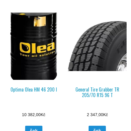
Optima Olea HM 46 200 l
General Tire Grabber TR
205/70 R15 96 T
10 382,00
Kč
2 347,00
Kč
šek
šek