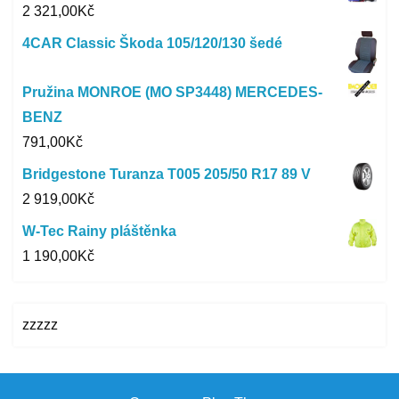
2 321,00
Kč
4CAR Classic Škoda 105/120/130 šedé
Pružina MONROE (MO SP3448) MERCEDES-
BENZ
791,00
Kč
Bridgestone Turanza T005 205/50 R17 89 V
2 919,00
Kč
W-Tec Rainy pláštěnka
1 190,00
Kč
zzzzz