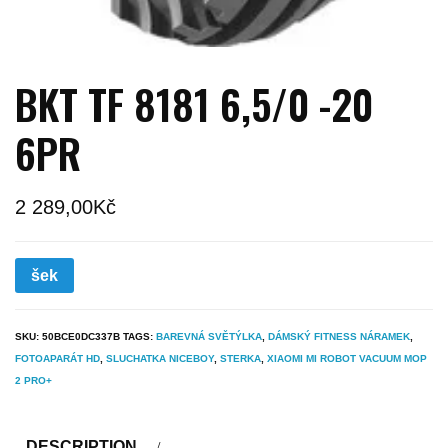
BKT TF 8181 6,5/0 -20
6PR
2 289,00
Kč
šek
SKU:
50BCE0DC337B
TAGS:
BAREVNÁ SVĚTÝLKA
,
DÁMSKÝ FITNESS NÁRAMEK
,
FOTOAPARÁT HD
,
SLUCHATKA NICEBOY
,
STERKA
,
XIAOMI MI ROBOT VACUUM MOP
2 PRO+
DESCRIPTION