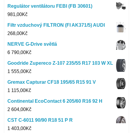
Regulátor ventilátoru FEBI (FB 30601)
981,00
Kč
Filtr vzduchový FILTRON (FI AK371/5) AUDI
268,00
Kč
NERVE G-Drive světlá
6 790,00
Kč
Goodride Zupereco Z-107 235/55 R17 103 W XL
1 555,00
Kč
Gremax Capturar CF18 195/65 R15 91 V
1 115,00
Kč
Continental EcoContact 6 205/60 R16 92 H
2 604,00
Kč
CST C-6011 90/90 R18 51 P R
1 403,00
Kč