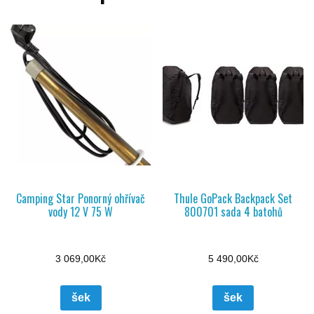
Camping Star Ponorný ohřívač
Thule GoPack Backpack Set
vody 12 V 75 W
800701 sada 4 batohů
3 069,00
Kč
5 490,00
Kč
šek
šek