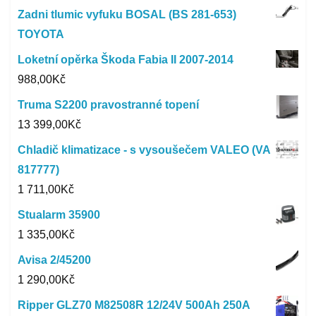
Zadni tlumic vyfuku BOSAL (BS 281-653)
TOYOTA
Loketní opěrka Škoda Fabia II 2007-2014
988,00
Kč
Truma S2200 pravostranné topení
13 399,00
Kč
Chladič klimatizace - s vysoušečem VALEO (VA
817777)
1 711,00
Kč
Stualarm 35900
1 335,00
Kč
Avisa 2/45200
1 290,00
Kč
Ripper GLZ70 M82508R 12/24V 500Ah 250A