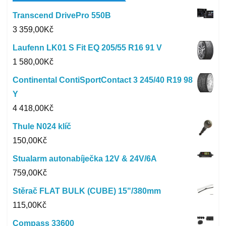
Transcend DrivePro 550B
3 359,00
Kč
Laufenn LK01 S Fit EQ 205/55 R16 91 V
1 580,00
Kč
Continental ContiSportContact 3 245/40 R19 98
Y
4 418,00
Kč
Thule N024 klíč
150,00
Kč
Stualarm autonabíječka 12V & 24V/6A
759,00
Kč
Stěrač FLAT BULK (CUBE) 15"/380mm
115,00
Kč
Compass 33600