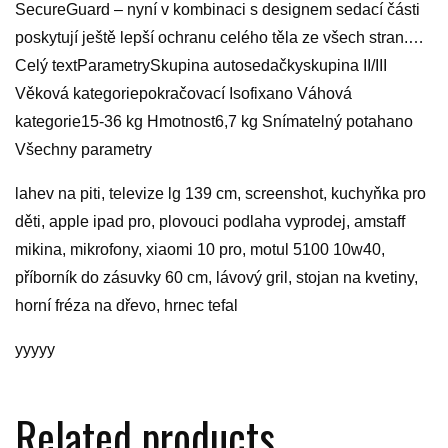
SecureGuard – nyní v kombinaci s designem sedací části
poskytují ještě lepší ochranu celého těla ze všech stran.…
Celý textParametrySkupina autosedačkyskupina II/III
Věková kategoriepokračovací Isofixano Váhová
kategorie15-36 kg Hmotnost6,7 kg Snímatelný potahano
Všechny parametry
lahev na piti, televize lg 139 cm, screenshot, kuchyňka pro
děti, apple ipad pro, plovouci podlaha vyprodej, amstaff
mikina, mikrofony, xiaomi 10 pro, motul 5100 10w40,
příborník do zásuvky 60 cm, lávový gril, stojan na kvetiny,
horní fréza na dřevo, hrnec tefal
yyyyy
Related products