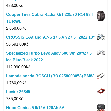
428,00
Kč
Cooper Tires Cobra Radial G/T 225/70 R14 98 T
TL RWL
2 858,00
Kč
CRUSSIS E-Atland 9.7-S 17,5 Ah 27,5" 2022 18"
56 691,00
Kč
Specialized Turbo Levo Alloy 500 Wh 29"/27,5"
Ice Blue/Black 2022
112 990,00
Kč
Lambda sonda BOSCH (BO 0258003058) BMW
1 760,00
Kč
Levior 26845
785,00
Kč
Noco Genius 5 6/12V 120Ah 5A