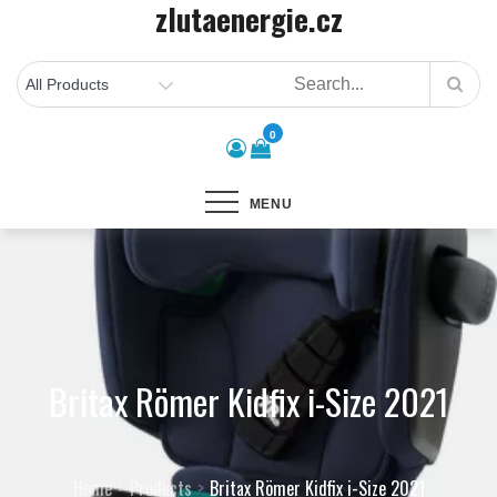
zlutaenergie.cz
Skip
to
content
0
MENU
Britax Römer Kidfix i-Size 2021
Home
Products
Britax Römer Kidfix i-Size 2021