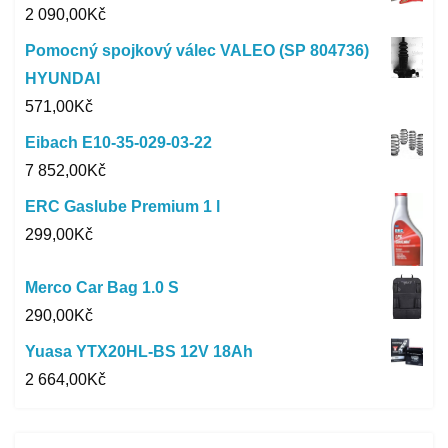
2 090,00
Kč
Pomocný spojkový válec VALEO (SP 804736)
HYUNDAI
571,00
Kč
Eibach E10-35-029-03-22
7 852,00
Kč
ERC Gaslube Premium 1 l
299,00
Kč
Merco Car Bag 1.0 S
290,00
Kč
Yuasa YTX20HL-BS 12V 18Ah
2 664,00
Kč