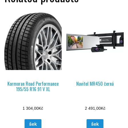
Kormoran Road Performance
Navitel MR450 černá
195/55 R16 91 V XL
1 304,00
Kč
2 491,00
Kč
šek
šek