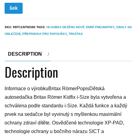
šek
SKU:
98FC2AF98386
TAGS:
HLOUBKA DEZÉNU NOVÉ ZIMNÍ PNEUMATIKY
,
OBALY NA
OBLEČENÍ
,
PŘEPRAVKA PRO PAPOUŠKY
,
TRSÁTKA
DESCRIPTION
Description
Informace o výrobkuBritax RömerPopisDětská
autosedačka Britax Römer Kidfix i-Size byla vytvořena a
schválena podle standardu i-Size. Každá funkce a každý
prvek na sedačce byl vyvinutý s myšlenkou maximální
ochrany zdraví dítěte. Osvědčené technologie XP-PAD,
technologie ochrany u bočního nárazu SICT a