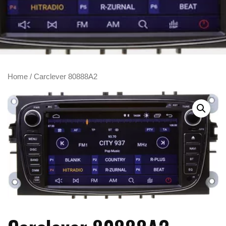
Home
/ Carclever 80888A2