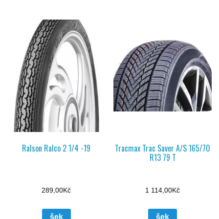
Ralson Ralco 2 1/4 -19
Tracmax Trac Saver A/S 165/70
R13 79 T
289,00
Kč
1 114,00
Kč
šek
šek