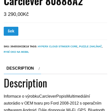
Carclever 80888A2
3 290,00
Kč
šek
SKU:
3945530CDE18
TAGS:
HYPERX CLOUD STINGER CORE
,
PUZZLE ZAKLÍNAČ
,
RYBÍ OKO NA MOBIL
DESCRIPTION
Description
Informace o výrobkuCarcleverPopisMultimediální
autorádio v OEM tvaru pro Ford 2008-2012 s operačním
softwarem Android. Dále disponuje Wi-Fi, GPS, Bluetooth,