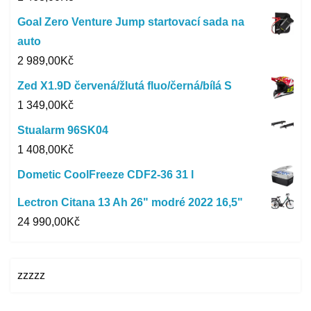
Goal Zero Venture Jump startovací sada na
auto
2 989,00
Kč
Zed X1.9D červená/žlutá fluo/černá/bílá S
1 349,00
Kč
Stualarm 96SK04
1 408,00
Kč
Dometic CoolFreeze CDF2-36 31 l
Lectron Citana 13 Ah 26" modré 2022 16,5"
24 990,00
Kč
zzzzz