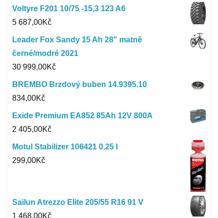
Voltyre F201 10/75 -15,3 123 A6
5 687,00
Kč
Leader Fox Sandy 15 Ah 28" matně
černé/modré 2021
30 999,00
Kč
BREMBO Brzdový buben 14.9395.10
834,00
Kč
Exide Premium EA852 85Ah 12V 800A
2 405,00
Kč
Motul Stabilizer 106421 0,25 l
299,00
Kč
Sailun Atrezzo Elite 205/55 R16 91 V
1 468,00
Kč