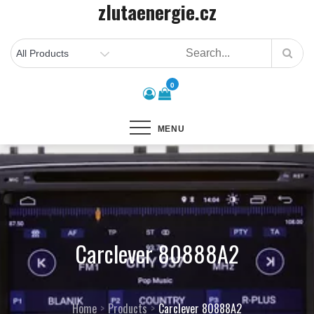
zlutaenergie.cz
Skip
to
content
0
MENU
Carclever 80888A2
Home
Products
Carclever 80888A2