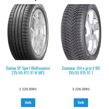
Dunlop SP Sport BluResponse
Goodyear Ultra grip 8 MS
225/45 R17 91 W MFS
195/65 R15 91 T
2 220,00
Kč
3 226,00
Kč
šek
šek