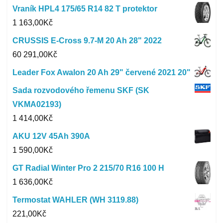
Vraník HPL4 175/65 R14 82 T protektor
1 163,00
Kč
CRUSSIS E-Cross 9.7-M 20 Ah 28" 2022
60 291,00
Kč
Leader Fox Awalon 20 Ah 29" červené 2021 20"
Sada rozvodového řemenu SKF (SK
VKMA02193)
1 414,00
Kč
AKU 12V 45Ah 390A
1 590,00
Kč
GT Radial Winter Pro 2 215/70 R16 100 H
1 636,00
Kč
Termostat WAHLER (WH 3119.88)
221,00
Kč