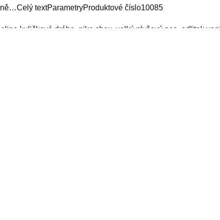
aně…Celý textParametryProduktové číslo10085
elino kuličková dráha, nike shox, velký plyšový pes, odlitek vag
eskopicky zebrik, iko cambridge xtreme, krmítko pro ptáky, zlat
con 7, petra dvořáková zahrada, svatební album, zavarovani
yy
elated products