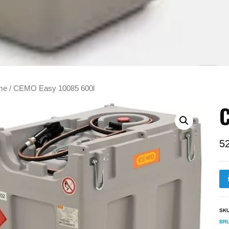
me
/ CEMO Easy 10085 600l
C
5
SK
BR