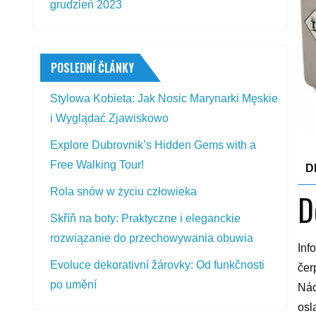
grudzień 2023
POSLEDNÍ ČLÁNKY
Stylowa Kobieta: Jak Nosic Marynarki Męskie
i Wyglądać Zjawiskowo
Explore Dubrovnik’s Hidden Gems with a
Free Walking Tour!
D
Rola snów w życiu człowieka
D
Skříň na boty: Praktyczne i eleganckie
rozwiązanie do przechowywania obuwia
Inf
Evoluce dekorativní žárovky: Od funkčnosti
čer
po umění
Nád
osl