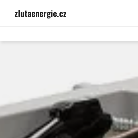
Skip
zlutaenergie.cz
to
content