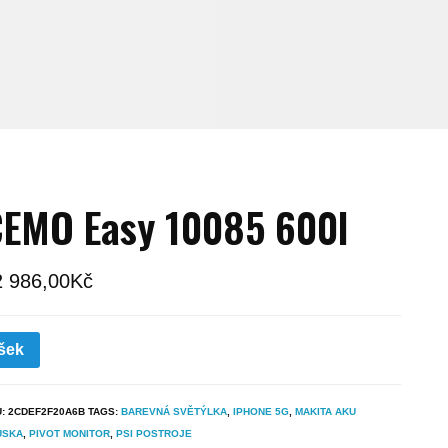
EMO Easy 10085 600l
2 986,00
Kč
šek
U:
2CDEF2F20A6B
TAGS:
BAREVNÁ SVĚTÝLKA
,
IPHONE 5G
,
MAKITA AKU
USKA
,
PIVOT MONITOR
,
PSI POSTROJE