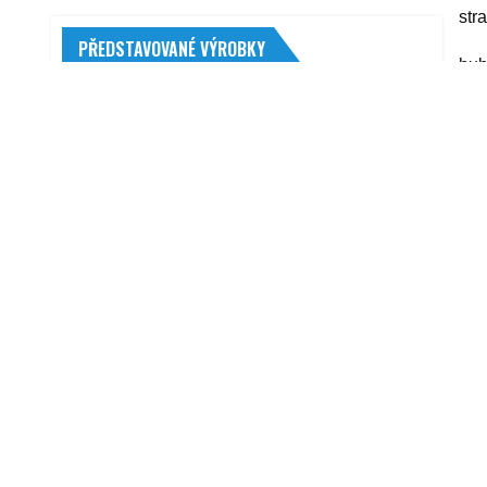
str
PŘEDSTAVOVANÉ VÝROBKY
hub
tel
Velvana Fridex G 48 3 l
met
274,00
Kč
Castrol Garden 10W 2T 1 l
yyy
145,00
Kč
R
Velká sada na renovaci a leštění
světlometů (DO CAREXSNSV)
653,00
Kč
Bosch F 01C 600 300
5 441,00
Kč
P/L čep spodního ramena FEBI (FB
23111) TOYOTA