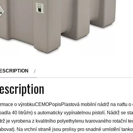
ESCRIPTION
escription
ormace o výrobkuCEMOPopisPlastová mobilní nádrž na naftu o o
padla 40 litrů/m) s automaticky vypínatelnou pistolí. Nádrž se s
rž je vyrobena z kvalitního polyethylenu tvarovaného rotační tec
abovat). Na vrchní straně jsou prolisy pro snadné umístění tankov