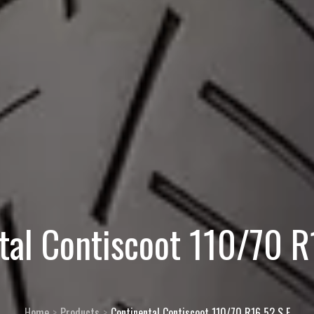
tal Contiscoot 110/70 R
Home
Products
Continental Contiscoot 110/70 R16 52 S F