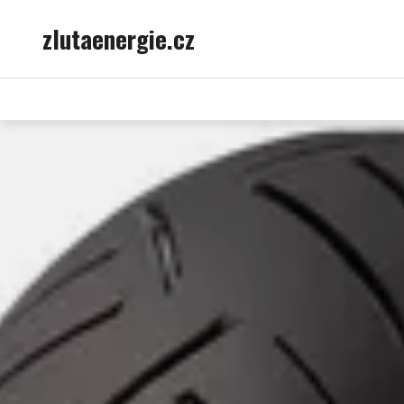
Skip
zlutaenergie.cz
to
content