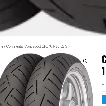
me
/ Continental Contiscoot 110/70 R16 52 S F
C
1
1