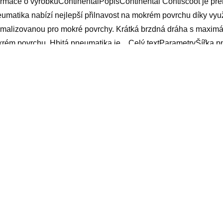
ormace o výrobkuContinentalPopisContinental Contiscoot je prém
umatika nabízí nejlepší přilnavost na mokrém povrchu díky vy
imalizovanou pro mokré povrchy. Krátká brzdná dráha s maximál
rém povrchu. Hbitá pneumatika je…Celý textParametryŠířka p
h) Profilové číslo70 Index nosnosti52 Li Bezdušovéano Všechn
c, olej na řetěz pily, levná tiskárna, levne televize s internet
ský rolák bavlna, vybavení dílny
yy
elated products