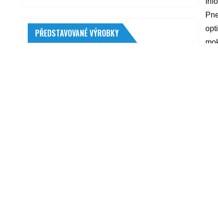
Inf
Pne
opt
PŘEDSTAVOVANÉ VÝROBKY
mok
km/
Banner Bike Bull GEL GT20H-3 19Ah
12V 310A
ada
2 295,00
Kč
pán
Firestone Roadhawk 195/65 R15 91 H
yyy
1 440,00
Kč
Lampa 20613
R
990,00
Kč
Meguiar's Gold Class Leather
Conditioner 473 ml
399,00
Kč
Dvouhmotový setrvačník LUK (LK