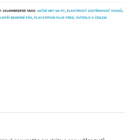
U:
101499B5DFD5
TAGS:
AKČNÍ HRY NA PC
,
ELEKTRICKÝ ZASTŘIHOVAČ VOUSŮ
,
LEPŠÍ BEDERNÍ PÁS
,
PLAYSTATION PLUS FREE
,
SVÍTIDLO S ČIDLEM