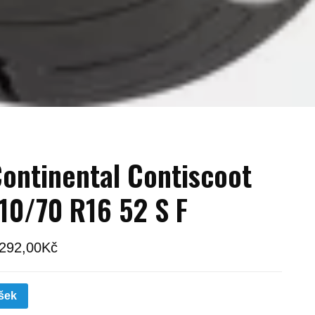
ontinental Contiscoot
10/70 R16 52 S F
 292,00
Kč
šek