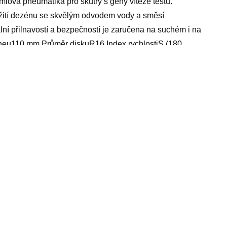
iová pneumatika pro skútry s geny vítěze testů.
užití dezénu se skvělým odvodem vody a směsí
ní přilnavostí a bezpečností je zaručena na suchém i na
neu110 mm Průměr diskuR16 Index rychlostiS (180
y parametry
em, masážní ježek, mobil 128gb, monitor dechu naramek,