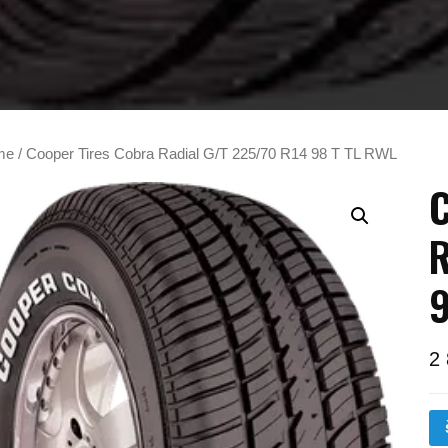
me
/ Cooper Tires Cobra Radial G/T 225/70 R14 98 T TL RWL
C
R
9
2