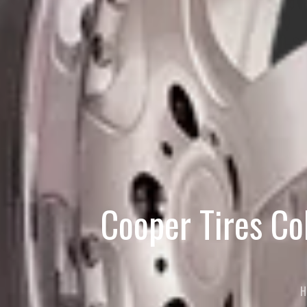
Cooper Tires C
H