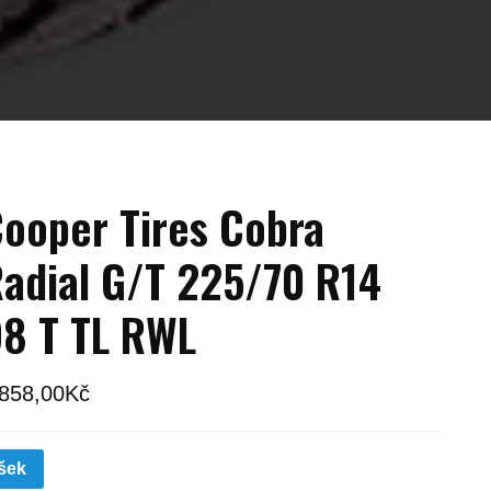
ooper Tires Cobra
adial G/T 225/70 R14
8 T TL RWL
 858,00
Kč
šek