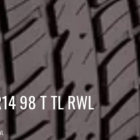
R14 98 T TL RWL
WL