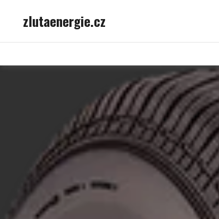
Skip
zlutaenergie.cz
to
content