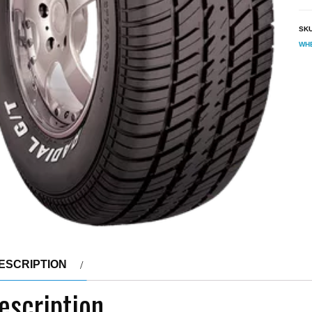
SK
WH
ESCRIPTION
escription