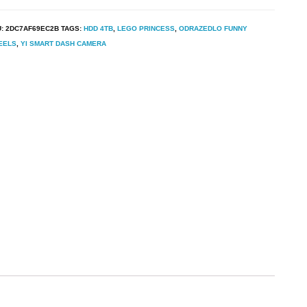
U:
2DC7AF69EC2B
TAGS:
HDD 4TB
,
LEGO PRINCESS
,
ODRAZEDLO FUNNY
EELS
,
YI SMART DASH CAMERA