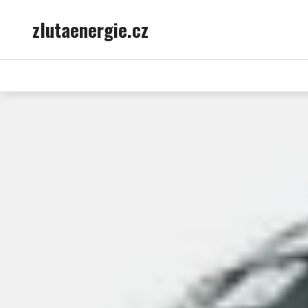
Skip
zlutaenergie.cz
to
content