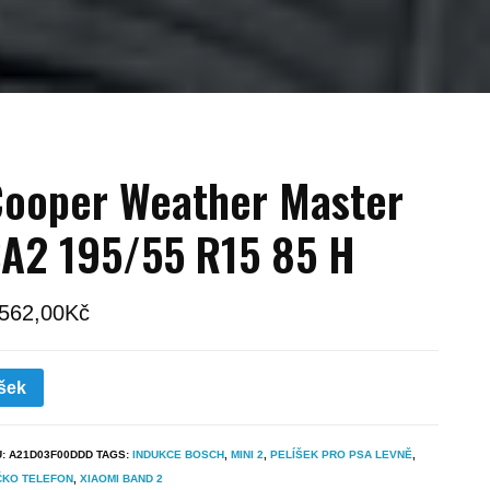
ooper Weather Master
A2 195/55 R15 85 H
 562,00
Kč
šek
U:
A21D03F00DDD
TAGS:
INDUKCE BOSCH
,
MINI 2
,
PELÍŠEK PRO PSA LEVNĚ
,
ČKO TELEFON
,
XIAOMI BAND 2