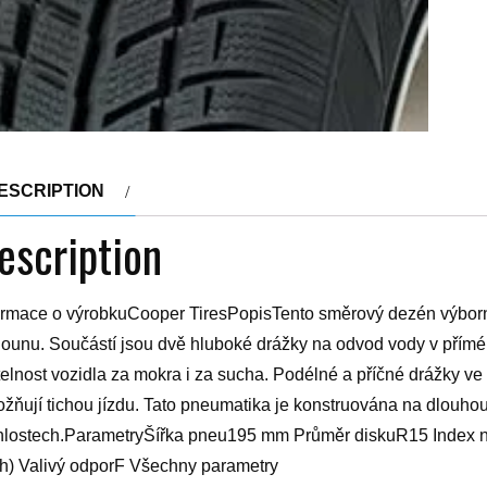
ESCRIPTION
escription
ormace o výrobkuCooper TiresPopisTento směrový dezén výborn
ounu. Součástí jsou dvě hluboké drážky na odvod vody v přímé
itelnost vozidla za mokra i za sucha. Podélné a příčné drážky v
žňují tichou jízdu. Tato pneumatika je konstruována na dlouho
hlostech.ParametryŠířka pneu195 mm Průměr diskuR15 Index nos
h) Valivý odporF Všechny parametry