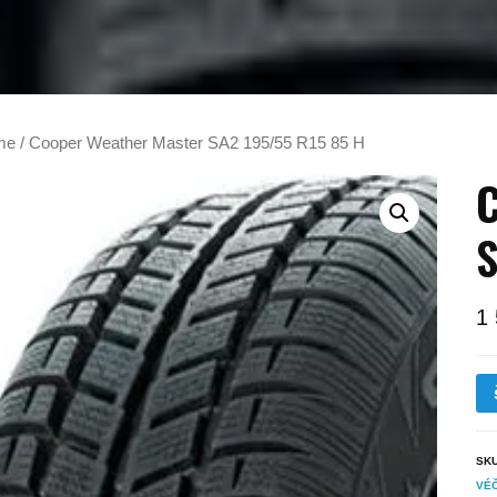
me
/ Cooper Weather Master SA2 195/55 R15 85 H
C
S
1
SK
VÉ