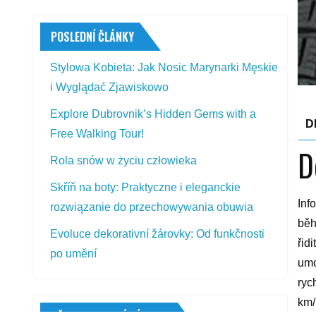
POSLEDNÍ ČLÁNKY
Stylowa Kobieta: Jak Nosic Marynarki Męskie
i Wyglądać Zjawiskowo
Explore Dubrovnik’s Hidden Gems with a
D
Free Walking Tour!
D
Rola snów w życiu człowieka
Skříň na boty: Praktyczne i eleganckie
Inf
rozwiązanie do przechowywania obuwia
běh
Evoluce dekorativní žárovky: Od funkčnosti
řid
po umění
umo
ryc
km/