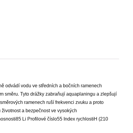
ě odvádí vodu ve středních a bočních ramenech
m směru. Tyto drážky zabraňují aquaplaningu a zlepšují
e směrových ramenech ruší frekvenci zvuku a proto
u životnost a bezpečnost ve vysokých
nosti85 Li Profilové číslo55 Index rychlostiH (210