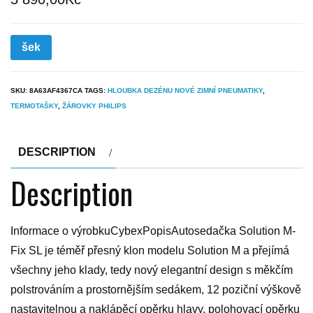
šek
SKU:
8A63AF4367CA
TAGS:
HLOUBKA DEZÉNU NOVÉ ZIMNÍ PNEUMATIKY
,
TERMOTAŠKY
,
ŽÁROVKY PHILIPS
DESCRIPTION
Description
Informace o výrobkuCybexPopisAutosedačka Solution M-
Fix SL je téměř přesný klon modelu Solution M a přejímá
všechny jeho klady, tedy nový elegantní design s měkčím
polstrováním a prostornějším sedákem, 12 poziční výškově
nastavitelnou a naklápěcí opěrku hlavy, polohovací opěrku