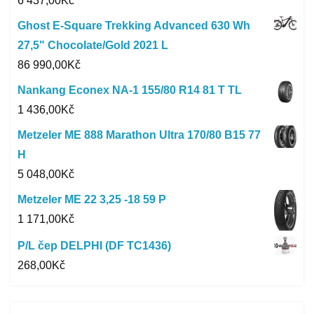
6 437,00
Kč
Ghost E-Square Trekking Advanced 630 Wh
27,5" Chocolate/Gold 2021 L
86 990,00
Kč
Nankang Econex NA-1 155/80 R14 81 T TL
1 436,00
Kč
Metzeler ME 888 Marathon Ultra 170/80 B15 77
H
5 048,00
Kč
Metzeler ME 22 3,25 -18 59 P
1 171,00
Kč
P/L čep DELPHI (DF TC1436)
268,00
Kč