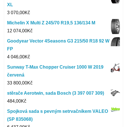
XL
3 070,00
Kč
Michelin X Multi Z 245/70 R19,5 136/134 M
12 074,00
Kč
Goodyear Vector 4Seasons G3 215/50 R18 92 W
FP
4 046,00
Kč
Sunway T-Max Chopper Cruiser 1000 W 2019
červená
33 800,00
Kč
stěrače Aerotwin, sada Bosch (3 397 007 309)
484,00
Kč
Spojková sada s pevným setrvačníkem VALEO
(SP 835068)