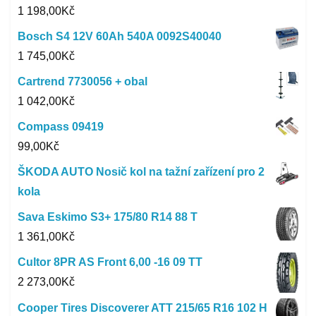
1 198,00
Kč
Bosch S4 12V 60Ah 540A 0092S40040
1 745,00
Kč
Cartrend 7730056 + obal
1 042,00
Kč
Compass 09419
99,00
Kč
ŠKODA AUTO Nosič kol na tažní zařízení pro 2
kola
Sava Eskimo S3+ 175/80 R14 88 T
1 361,00
Kč
Cultor 8PR AS Front 6,00 -16 09 TT
2 273,00
Kč
Cooper Tires Discoverer ATT 215/65 R16 102 H