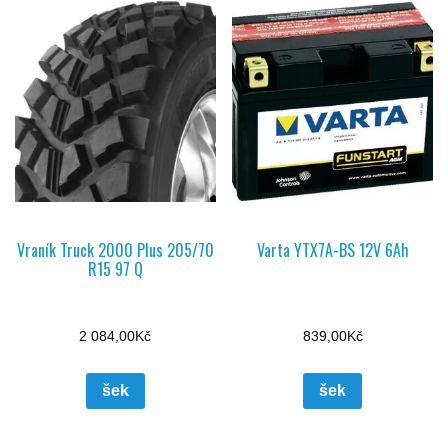
Vraník Truck 2000 Plus 205/70
Varta YTX7A-BS 12V 6Ah
R15 97 Q
2 084,00
Kč
839,00
Kč
šek
šek