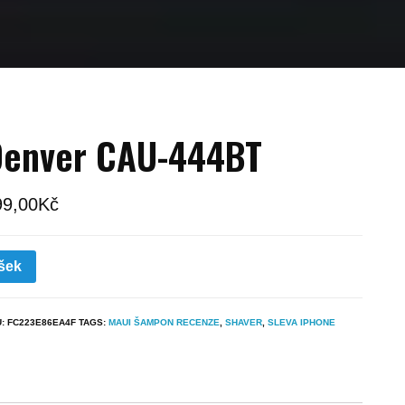
Denver CAU-444BT
99,00
Kč
šek
U:
FC223E86EA4F
TAGS:
MAUI ŠAMPON RECENZE
,
SHAVER
,
SLEVA IPHONE