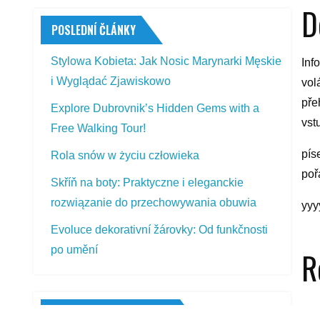
D
POSLEDNÍ ČLÁNKY
Stylowa Kobieta: Jak Nosic Marynarki Męskie
Inf
i Wyglądać Zjawiskowo
vol
pře
Explore Dubrovnik’s Hidden Gems with a
vst
Free Walking Tour!
pís
Rola snów w życiu człowieka
poř
Skříň na boty: Praktyczne i eleganckie
rozwiązanie do przechowywania obuwia
yyy
Evoluce dekorativní žárovky: Od funkčnosti
po umění
R
PŘEDSTAVOVANÉ VÝROBKY