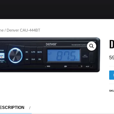
me
/ Denver CAU-444BT
5
SK
ESCRIPTION