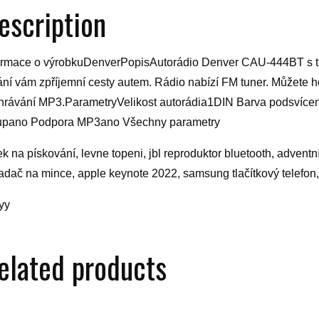
escription
ormace o výrobkuDenverPopisAutorádio Denver CAU-444BT s te
ání vám zpříjemní cesty autem. Rádio nabízí FM tuner. Můžete h
hrávání MP3.ParametryVelikost autorádia1DIN Barva podsvíc
upano Podpora MP3ano Všechny parametry
ek na pískování, levne topeni, jbl reproduktor bluetooth, adventní
adač na mince, apple keynote 2022, samsung tlačítkový telefon, 
yy
elated products