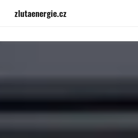
Skip
zlutaenergie.cz
to
content