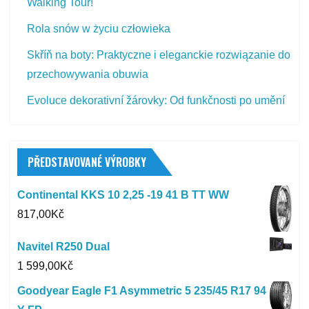
Walking Tour!
Rola snów w życiu człowieka
Skříň na boty: Praktyczne i eleganckie rozwiązanie do
przechowywania obuwia
Evoluce dekorativní žárovky: Od funkčnosti po umění
PŘEDSTAVOVANÉ VÝROBKY
Continental KKS 10 2,25 -19 41 B TT WW
817,00
Kč
Navitel R250 Dual
1 599,00
Kč
Goodyear Eagle F1 Asymmetric 5 235/45 R17 94