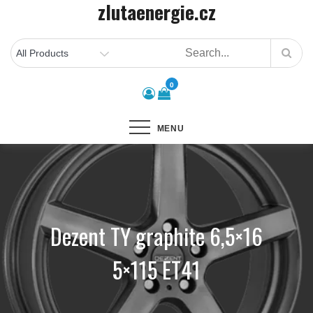
zlutaenergie.cz
Skip
to
content
0
MENU
Dezent TY graphite 6,5×16
5×115 ET41