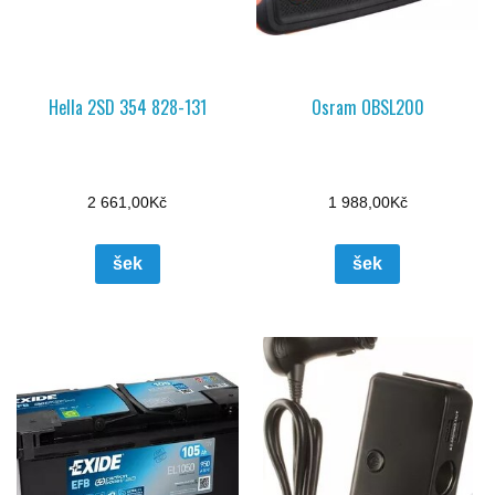
Hella 2SD 354 828-131
Osram OBSL200
2 661,00
Kč
1 988,00
Kč
šek
šek