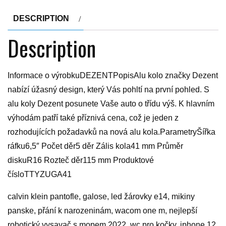
DESCRIPTION
Description
Informace o výrobkuDEZENTPopisAlu kolo značky Dezent
nabízí úžasný design, který Vás pohltí na první pohled. S
alu koly Dezent posunete Vaše auto o třídu výš. K hlavním
výhodám patří také příznivá cena, což je jeden z
rozhodujících požadavků na nová alu kola.ParametryŠířka
ráfku6,5″ Počet děr5 děr Zális kola41 mm Průměr
diskuR16 Rozteč děr115 mm Produktové
čísloTTYZUGA41
calvin klein pantofle, galose, led žárovky e14, mikiny
panske, přání k narozeninám, wacom one m, nejlepší
robotický vysavač s mopem 2022, wc pro kočky, iphone 12