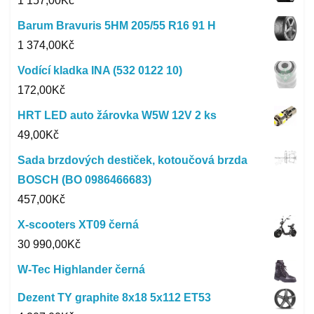
1 157,00
Kč
Barum Bravuris 5HM 205/55 R16 91 H
1 374,00
Kč
Vodící kladka INA (532 0122 10)
172,00
Kč
HRT LED auto žárovka W5W 12V 2 ks
49,00
Kč
Sada brzdových destiček, kotoučová brzda
BOSCH (BO 0986466683)
457,00
Kč
X-scooters XT09 černá
30 990,00
Kč
W-Tec Highlander černá
Dezent TY graphite 8x18 5x112 ET53