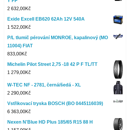
Y FP
2 632,00
Kč
Exide Excell EB620 62Ah 12V 540A
1 522,00
Kč
P/L tlumič pérování MONROE, kapalinový (MO
11004) FIAT
833,00
Kč
Michelin Pilot Street 2,75 -18 42 P F TL/TT
1 279,00
Kč
W-TEC NF - 2781, černá/šedá - XL
2 290,00
Kč
Vstřikovací tryska BOSCH (BO 0445116039)
6 363,00
Kč
Nexen N'Blue HD Plus 185/65 R15 88 H