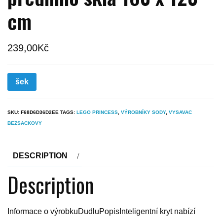
cm
239,00
Kč
šek
SKU:
F68D6D36D2EE
TAGS:
LEGO PRINCESS
,
VÝROBNÍKY SODY
,
VYSAVAC
BEZSACKOVY
DESCRIPTION
Description
Informace o výrobkuDudluPopisInteligentní kryt nabízí