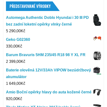
PŘEDSTAVOVANÉ VÝROBKY
Automega Authentic Doblo Hyundai i 30 III PD
bez zadní loketní opěrky vlnky černé
5 290,00
Kč
Geko G02360
330,00
Kč
Barum Bravuris 5HM 235/45 R18 98 Y XL FR
2 399,00
Kč
Baterie olověná 12V/33Ah VIPOW bezúdržbový
akumulátor
1 649,00
Kč
Amio Boční opěrky hlavy do auta kožené černé
920,00
Kč