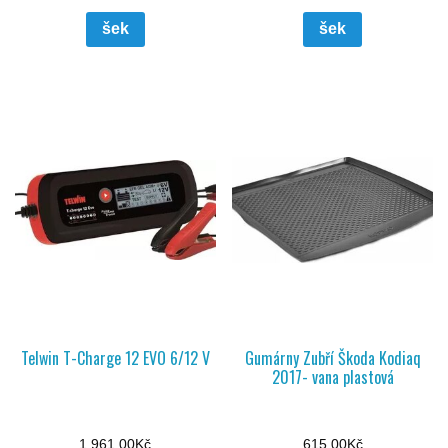
šek
šek
Telwin T-Charge 12 EVO 6/12 V
Gumárny Zubří Škoda Kodiaq
2017- vana plastová
1 961,00
Kč
615,00
Kč