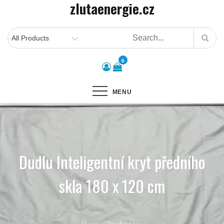
zlutaenergie.cz
Skip
to
content
0
MENU
Dudlu Inteligentní kryt předního
skla 180 x 120 cm