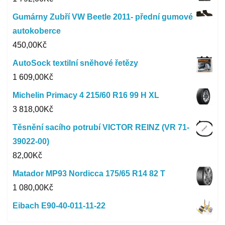
Gumárny Zubří VW Beetle 2011- přední gumové
autokoberce
450,00
Kč
AutoSock textilní sněhové řetězy
1 609,00
Kč
Michelin Primacy 4 215/60 R16 99 H XL
3 818,00
Kč
Těsnění sacího potrubí VICTOR REINZ (VR 71-
39022-00)
82,00
Kč
Matador MP93 Nordicca 175/65 R14 82 T
1 080,00
Kč
Eibach E90-40-011-11-22