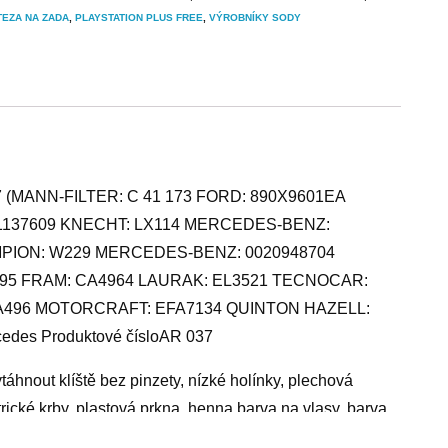
EZA NA ZADA
,
PLAYSTATION PLUS FREE
,
VÝROBNÍKY SODY
R037 (MANN-FILTER: C 41 173 FORD: 890X9601EA
: 1137609 KNECHT: LX114 MERCEDES-BENZ:
MPION: W229 MERCEDES-BENZ: 0020948704
95 FRAM: CA4964 LAURAK: EL3521 TECNOCAR:
EFA496 MOTORCRAFT: EFA7134 QUINTON HAZELL:
des Produktové čísloAR 037
táhnout klíště bez pinzety, nízké holínky, plechová
trické krby, plastová prkna, henna barva na vlasy, barva