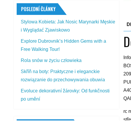
POSLEDNÍ ČLÁNKY
Stylowa Kobieta: Jak Nosic Marynarki Męskie
D
i Wyglądać Zjawiskowo
D
Explore Dubrovnik’s Hidden Gems with a
Free Walking Tour!
Inf
Rola snów w życiu człowieka
BO
Skříň na boty: Praktyczne i eleganckie
20
rozwiązanie do przechowywania obuwia
PU
A4
Evoluce dekorativní žárovky: Od funkčnosti
QAF
po umění
rc 
stř
PŘEDSTAVOVANÉ VÝROBKY
na 