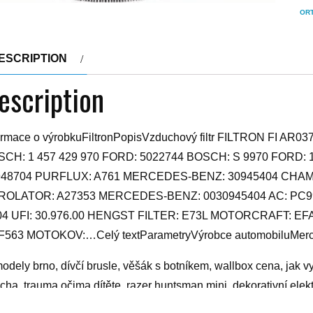
ORT
ESCRIPTION
escription
ormace o výrobkuFiltronPopisVzduchový filtr FILTRON FI A
SCH: 1 457 429 970 FORD: 5022744 BOSCH: S 9970 FORD
948704 PURFLUX: A761 MERCEDES-BENZ: 30945404 CHA
ROLATOR: A27353 MERCEDES-BENZ: 0030945404 AC: PC9
04 UFI: 30.976.00 HENGST FILTER: E73L MOTORCRAFT: 
563 MOTOKOV:…Celý textParametryVýrobce automobiluMerce
modely brno, dívčí brusle, věšák s botníkem, wallbox cena, jak vy
echa, trauma očima dítěte, razer huntsman mini, dekorativní elek
výfuky, sklenice na espresso, pelety a1