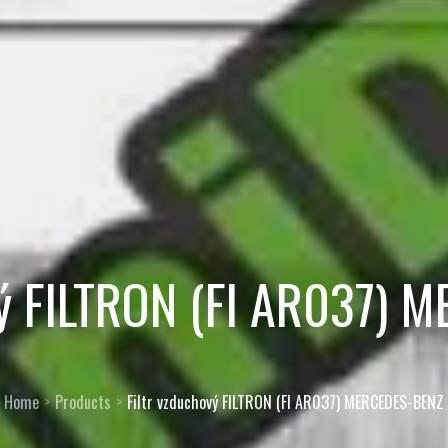
vý FILTRON (FI AR037)
Home
Products
Filtr vzduchový FILTRON (FI AR037) MERCEDES-BENZ