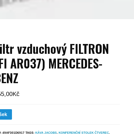
iltr vzduchový FILTRON
FI AR037) MERCEDES-
BENZ
55,00
Kč
šek
U:
49AF301D6917
TAGS:
KÁVA JACOBS
,
KONFERENČNÍ STOLEK ČTVEREC
,