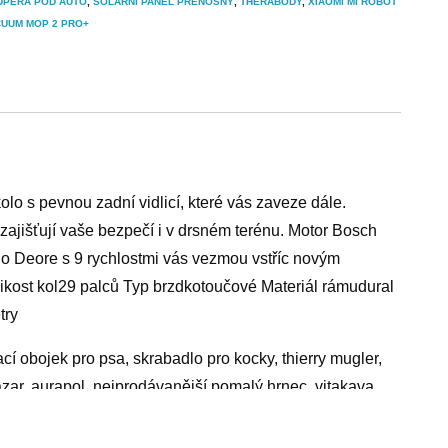
DPĚRA POD AUTO
,
SOLÁRNÍ PANEL PŘENOSNÝ
,
THERABODY
,
XIAOMI MI ROBOT
CUUM MOP 2 PRO+
lo s pevnou zadní vidlicí, které vás zaveze dále.
jišťují vaše bezpečí i v drsném terénu. Motor Bosch
o Deore s 9 rychlostmi vás vezmou vstříc novým
likost kol29 palců Typ brzdkotoučové Materiál rámudural
try
ací obojek pro psa, skrabadlo pro kocky, thierry mugler,
ar, aurapol, nejprodávanější pomalý hrnec, vitakava,