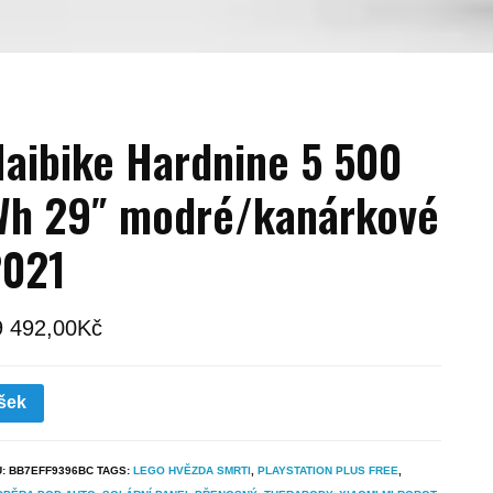
aibike Hardnine 5 500
h 29″ modré/kanárkové
2021
9 492,00
Kč
šek
U:
BB7EFF9396BC
TAGS:
LEGO HVĚZDA SMRTI
,
PLAYSTATION PLUS FREE
,