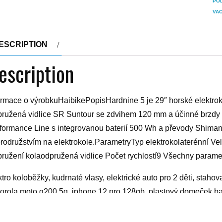
PO
VA
ESCRIPTION
escription
ormace o výrobkuHaibikePopisHardnine 5 je 29″ horské elektroko
ružená vidlice SR Suntour se zdvihem 120 mm a účinné brzdy za
formance Line s integrovanou baterií 500 Wh a převody Shiman
rodružstvím na elektrokole.ParametryTyp elektrokolaterénní Ve
ružení kolaodpružená vidlice Počet rychlostí9 Všechny parame
ktro koloběžky, kudrnaté vlasy, elektrické auto pro 2 děti, stahov
orola moto g200 5g, iphone 12 pro 128gb, plastový domeček baz
icí strojek, sonicare kids