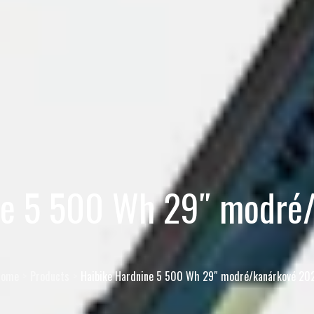
ne 5 500 Wh 29″ modré
Home
Products
Haibike Hardnine 5 500 Wh 29″ modré/kanárkové 20