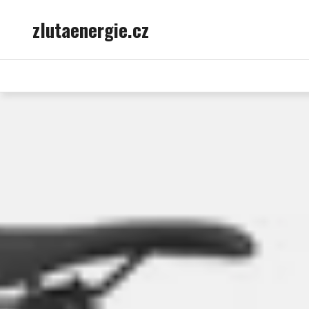
Skip
zlutaenergie.cz
to
content