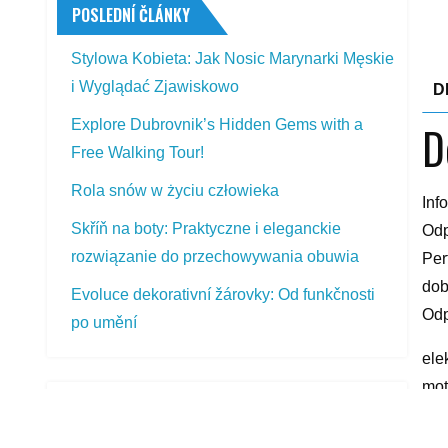
POSLEDNÍ ČLÁNKY
Stylowa Kobieta: Jak Nosic Marynarki Męskie
i Wyglądać Zjawiskowo
D
Explore Dubrovnik’s Hidden Gems with a
D
Free Walking Tour!
Rola snów w życiu człowieka
Inf
Skříň na boty: Praktyczne i eleganckie
Odp
rozwiązanie do przechowywania obuwia
Per
dob
Evoluce dekorativní žárovky: Od funkčnosti
Odp
po umění
ele
mot
PŘEDSTAVOVANÉ VÝROBKY
hol