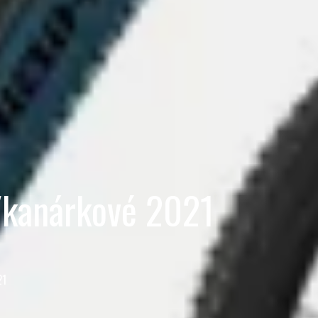
/kanárkové 2021
21