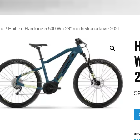
me
/ Haibike Hardnine 5 500 Wh 29″ modré/kanárkové 2021
H
W
5
SK