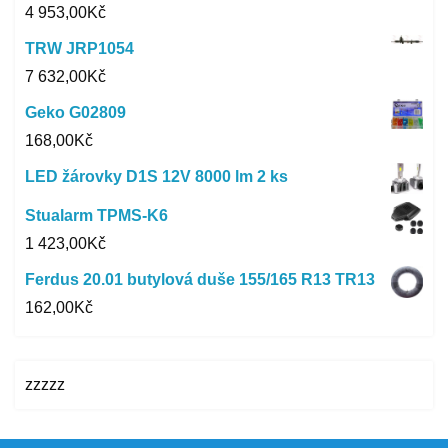
4 953,00
Kč
TRW JRP1054
7 632,00
Kč
Geko G02809
168,00
Kč
LED žárovky D1S 12V 8000 lm 2 ks
Stualarm TPMS-K6
1 423,00
Kč
Ferdus 20.01 butylová duše 155/165 R13 TR13
162,00
Kč
zzzzz