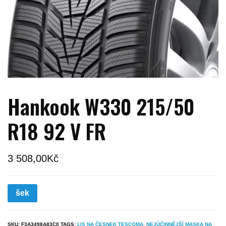
Hankook W330 215/50
R18 92 V FR
3 508,00
Kč
šek
SKU:
F3A3498A83C0
TAGS:
LIS NA ČESNEK TESCOMA
,
NEJÚČINNĚJŠÍ MASKA NA