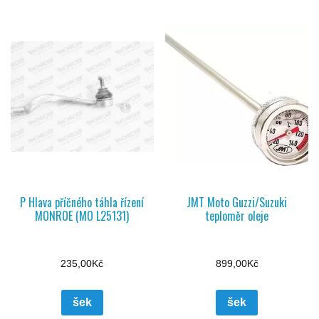
P Hlava příčného táhla řízení
JMT Moto Guzzi/Suzuki
MONROE (MO L25131)
teploměr oleje
235,00
Kč
899,00
Kč
šek
šek