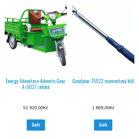
Energy Adventure Advento Gear
Goodyear 75522 momentový klíč
A-0027 zelená
51 920,00
Kč
1 869,00
Kč
šek
šek