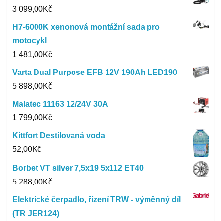
3 099,00
Kč
H7-6000K xenonová montážní sada pro
motocykl
1 481,00
Kč
Varta Dual Purpose EFB 12V 190Ah LED190
5 898,00
Kč
Malatec 11163 12/24V 30A
1 799,00
Kč
Kittfort Destilovaná voda
52,00
Kč
Borbet VT silver 7,5x19 5x112 ET40
5 288,00
Kč
Elektrické čerpadlo, řízení TRW - výměnný díl
(TR JER124)