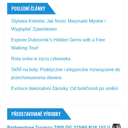
POSLEDNÍ ČLÁNKY
Stylowa Kobieta: Jak Nosic Marynarki Męskie i
Wyglądać Zjawiskowo
Explore Dubrovnik’s Hidden Gems with a Free
Walking Tour!
Rola snów w życiu człowieka
Skříň na boty: Praktyczne i eleganckie rozwiązanie do
przechowywania obuwia
Evoluce dekorativní žárovky: Od funkčnosti po umění
PŘEDSTAVOVANÉ VÝROBKY
Bridgestone Turanza T005 DG 215/65 R16 102 V