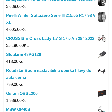
3 638,00
Kč
Pirelli Winter SottoZero Serie III 215/55 R17 98 V
XL
4 005,00
Kč
CRUSSIS E-Cross Lady 1.7-S 17,5 Ah 28" 2022
35 190,00
Kč
Stualarm 48PG120
418,00
Kč
Roadstar Boční nastavitelná opěrka hlavy do
auta černá
799,00
Kč
Osram OBSL200
1 988,00
Kč
MSW-OP40S