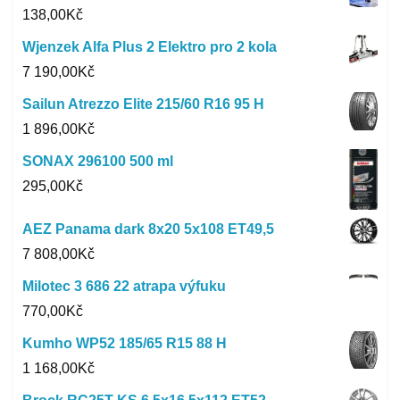
138,00
Kč
Wjenzek Alfa Plus 2 Elektro pro 2 kola
7 190,00
Kč
Sailun Atrezzo Elite 215/60 R16 95 H
1 896,00
Kč
SONAX 296100 500 ml
295,00
Kč
AEZ Panama dark 8x20 5x108 ET49,5
7 808,00
Kč
Milotec 3 686 22 atrapa výfuku
770,00
Kč
Kumho WP52 185/65 R15 88 H
1 168,00
Kč