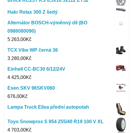
Brock RC25T KS 6,5x16 5x112 ET52
Hakr Relax 300 Z šedý
Alternátor BOSCH-výměnný díl (BO
0986080090)
5 263,00
Kč
TCX Vibe WP černá 36
3 280,00
Kč
Einhell CC-BC30 6/12/24V
4 425,00
Kč
Esen SKV 96SKV060
676,00
Kč
Lampa Truck Elisa přední autopotah
Toyo Snowprox S 954 255/40 R19 100 V XL
4 703,00
Kč