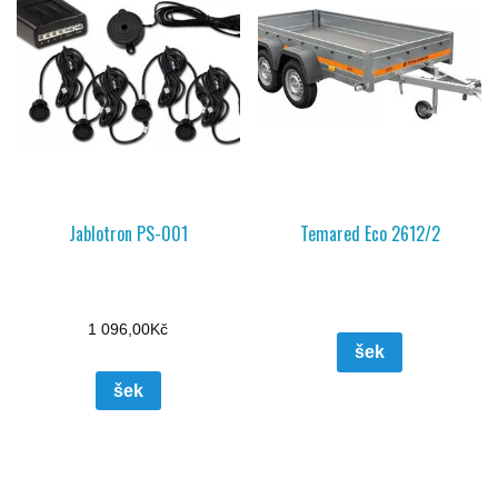
Jablotron PS-001
Temared Eco 2612/2
1 096,00
Kč
šek
šek