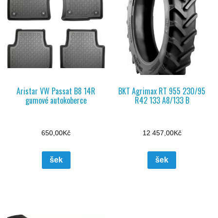
Aristar VW Passat B8 14R
BKT Agrimax RT 955 230/95
gumové autokoberce
R42 133 A8/133 B
650,00
Kč
12 457,00
Kč
šek
šek