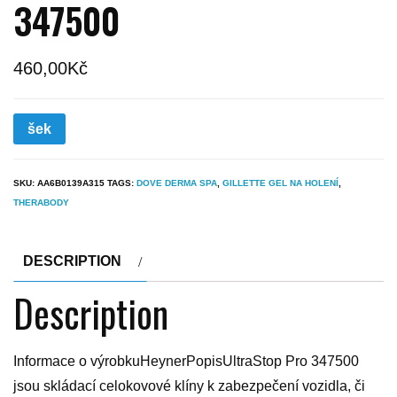
347500
460,00
Kč
šek
SKU:
AA6B0139A315
TAGS:
DOVE DERMA SPA
,
GILLETTE GEL NA HOLENÍ
,
THERABODY
DESCRIPTION
Description
Informace o výrobkuHeynerPopisUltraStop Pro 347500
jsou skládací celokovové klíny k zabezpečení vozidla, či