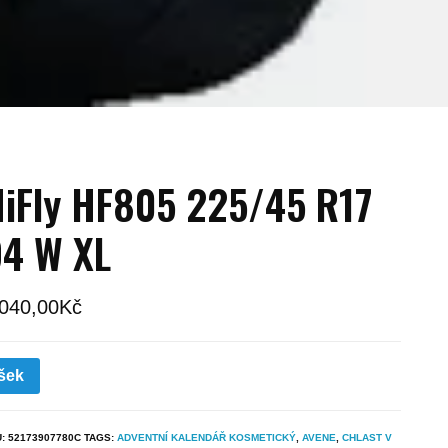
iFly HF805 225/45 R17
4 W XL
 040,00
Kč
šek
U:
52173907780C
TAGS:
ADVENTNÍ KALENDÁŘ KOSMETICKÝ
,
AVENE
,
CHLAST V