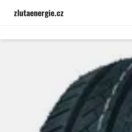
Skip
zlutaenergie.cz
to
content