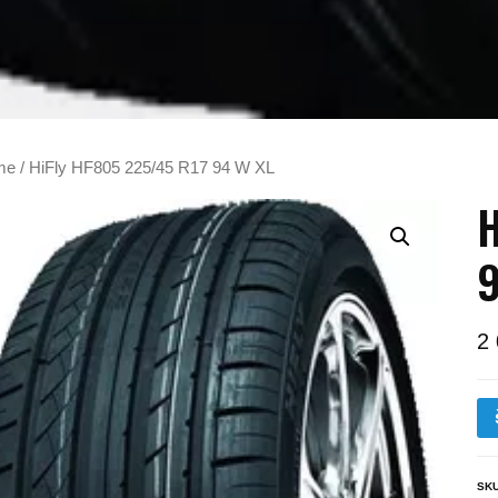
me
/ HiFly HF805 225/45 R17 94 W XL
H
9
2
SK