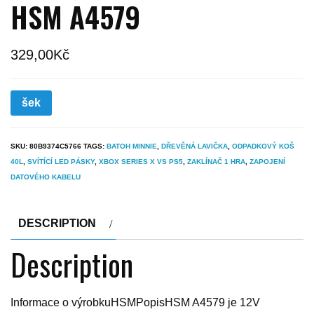
HSM A4579
329,00
Kč
šek
SKU:
80B9374C5766
TAGS:
BATOH MINNIE
,
DŘEVĚNÁ LAVIČKA
,
ODPADKOVÝ KOŠ
40L
,
SVÍTÍCÍ LED PÁSKY
,
XBOX SERIES X VS PS5
,
ZAKLÍNAČ 1 HRA
,
ZAPOJENÍ
DATOVÉHO KABELU
DESCRIPTION
Description
Informace o výrobkuHSMPopisHSM A4579 je 12V