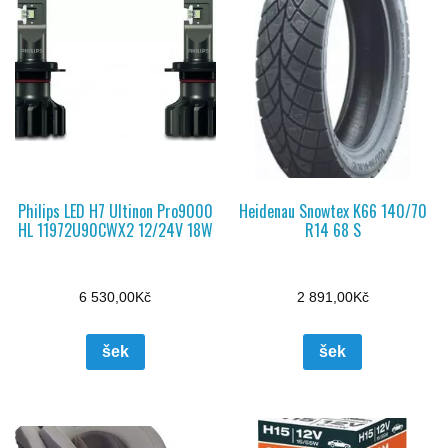
Philips LED H7 Ultinon Pro9000
Heidenau Snowtex K66 140/70
HL 11972U90CWX2 12/24V 18W
R14 68 S
6 530,00
Kč
2 891,00
Kč
šek
šek