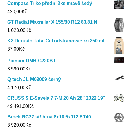
Compass Triko přední 2ks tmavě šedý
420,00
Kč
GT Radial Maxmiler X 155/80 R12 83/81 N
1 023,00
Kč
K2 Derusto Total Gel odstraňovač rzi 250 ml
37,00
Kč
Pioneer DMH-G220BT
3 590,00
Kč
Q-tech JL-M03009 černý
4 170,00
Kč
CRUSSIS E-Savela 7.7-M 20 Ah 28" 2022 19"
49 491,00
Kč
Brock RC27 stříbrná 8x18 5x112 ET40
3 920,00
Kč