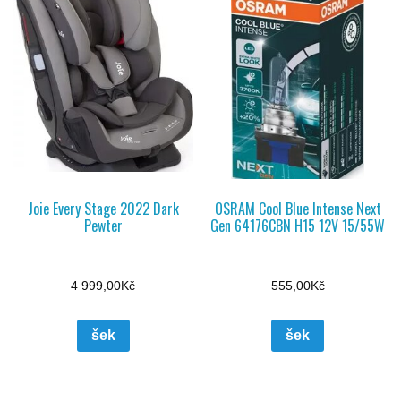
Joie Every Stage 2022 Dark
OSRAM Cool Blue Intense Next
Pewter
Gen 64176CBN H15 12V 15/55W
4 999,00
Kč
555,00
Kč
šek
šek