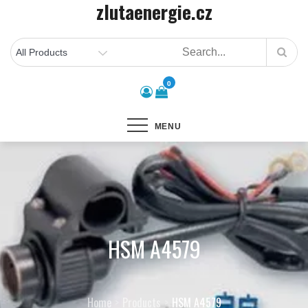
zlutaenergie.cz
Skip
to
content
0
MENU
HSM A4579
Home
Products
HSM A4579