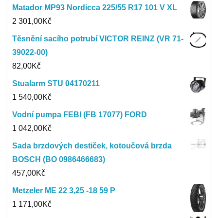
Matador MP93 Nordicca 225/55 R17 101 V XL
2 301,00
Kč
Těsnění sacího potrubí VICTOR REINZ (VR 71-
39022-00)
82,00
Kč
Stualarm STU 04170211
1 540,00
Kč
Vodní pumpa FEBI (FB 17077) FORD
1 042,00
Kč
Sada brzdových destiček, kotoučová brzda
BOSCH (BO 0986466683)
457,00
Kč
Metzeler ME 22 3,25 -18 59 P
1 171,00
Kč