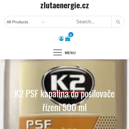
zlutaenergie.cz
Skip
to
content
0
MENU
K2 PSF kapalina do posilovače
řízení 500 ml