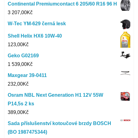
Continental Premiumcontact 6 205/60 R16 96 H
3 207,00
Kč
W-Tec YM-629 černá lesk
Shell Helix HX6 10W-40
123,00
Kč
Geko G02169
1 539,00
Kč
Maxgear 39-0411
232,00
Kč
Osram NBL Next Generation H1 12V 55W
P14,5s 2 ks
389,00
Kč
Sada příslušenství kotoučové brzdy BOSCH
(BO 1987475344)