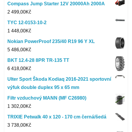
Compass Jump Starter 12V 20000Ah 2000A
2 499,00
Kč
TYC 12-0153-10-2
1 448,00
Kč
Nokian PowerProof 235/40 R19 96 Y XL
5 486,00
Kč
BKT 12.4-28 8PR TR-135 TT
6 418,00
Kč
Ulter Sport Škoda Kodiaq 2016-2021 sportovní
výfuk double duplex 95 x 65 mm
Filtr vzduchový MANN (MF C26980)
1 302,00
Kč
TRIXIE Petwalk 40 x 120 - 170 cm černá/šedá
3 738,00
Kč