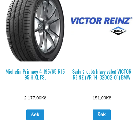
Michelin Primacy 4 195/65 R15
Sada šroubů hlavy válců VICTOR
95 H XL FSL
REINZ (VR 14-32002-01) BMW
2 177,00
Kč
151,00
Kč
šek
šek