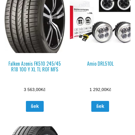
Falken Azenis FK510 245/45
Amio DRL510L
R18 100 Y XL TL ROF MFS
3 563,00
Kč
1 292,00
Kč
šek
šek