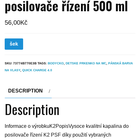
posilovače řízení 500 ml
56,00
Kč
šek
SKU:
73774B770E3B
TAGS:
BODYCKO
,
DETSKE PRKENKO NA WC
,
PÁNSKÁ BARVA
NA VLASY
,
QUICK CHARGE 4.0
DESCRIPTION
Description
Informace o výrobkuK2PopisVysoce kvalitní kapalina do
posilovače řízení K2 PSF díky použití vybraných