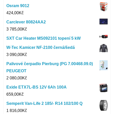
Osram 9012
424,00
Kč
Carclever 80824AA2
3 785,00
Kč
SXT Car Heater MS092101 topení 5 kW
W-Tec Kamicer NF-2100 černá/šedá
3 090,00
Kč
Palivové čerpadlo Pierburg (PG 7.00468.09.0)
PEUGEOT
2 080,00
Kč
Exide ETX7L-BS 12V 6Ah 100A
659,00
Kč
Semperit Van-Life 2 185/- R14 102/100 Q
1 816,00
Kč