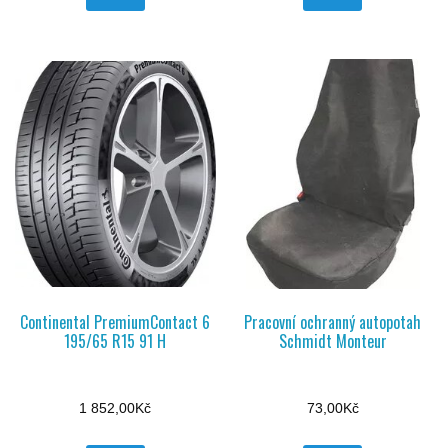
Continental PremiumContact 6
Pracovní ochranný autopotah
195/65 R15 91 H
Schmidt Monteur
1 852,00
Kč
73,00
Kč