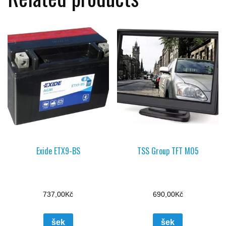
Exide ETX9-BS
TSS Group TFT M05
737,00
Kč
690,00
Kč
šek
šek