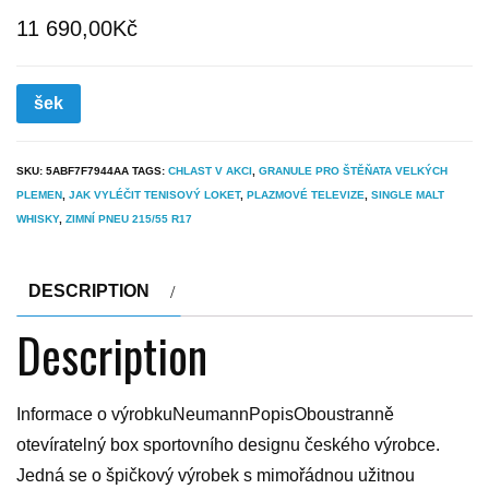
11 690,00
Kč
šek
SKU:
5ABF7F7944AA
TAGS:
CHLAST V AKCI
,
GRANULE PRO ŠTĚŇATA VELKÝCH
PLEMEN
,
JAK VYLÉČIT TENISOVÝ LOKET
,
PLAZMOVÉ TELEVIZE
,
SINGLE MALT
WHISKY
,
ZIMNÍ PNEU 215/55 R17
DESCRIPTION
Description
Informace o výrobkuNeumannPopisOboustranně
otevíratelný box sportovního designu českého výrobce.
Jedná se o špičkový výrobek s mimořádnou užitnou