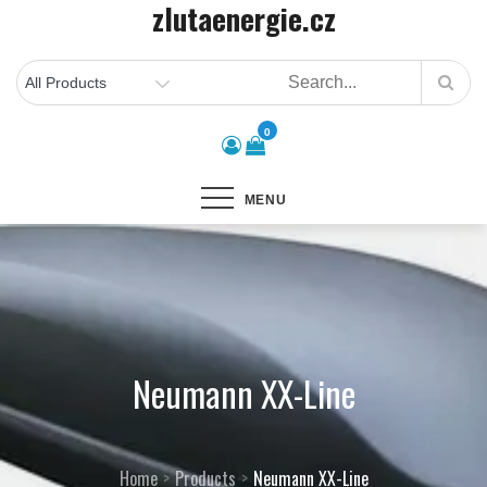
zlutaenergie.cz
Skip
to
content
0
MENU
Neumann XX-Line
Home
Products
Neumann XX-Line