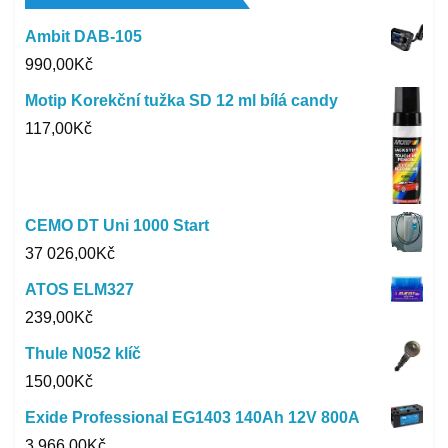
Ambit DAB-105
990,00
Kč
Motip Korekční tužka SD 12 ml bílá candy
117,00
Kč
CEMO DT Uni 1000 Start
37 026,00
Kč
ATOS ELM327
239,00
Kč
Thule N052 klíč
150,00
Kč
Exide Professional EG1403 140Ah 12V 800A
3 966,00
Kč