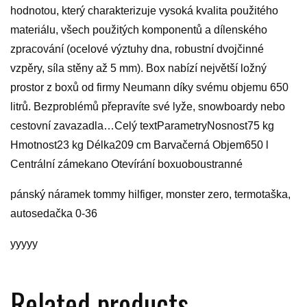
hodnotou, který charakterizuje vysoká kvalita použitého
materiálu, všech použitých komponentů a dílenského
zpracování (ocelové výztuhy dna, robustní dvojčinné
vzpěry, síla stěny až 5 mm). Box nabízí největší ložný
prostor z boxů od firmy Neumann díky svému objemu 650
litrů. Bezproblémů přepravíte své lyže, snowboardy nebo
cestovní zavazadla…Celý textParametryNosnost75 kg
Hmotnost23 kg Délka209 cm Barvačerná Objem650 l
Centrální zámekano Otevírání boxuoboustranné
pánský náramek tommy hilfiger, monster zero, termotaška,
autosedačka 0-36
yyyyy
Related products