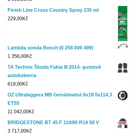
Finish Line Cross Country Spray 235 ml
229,00
Kč
Lambda sonda Bosch (0 258 006 499)
1 356,00
Kč
TA Technix Škoda Fabia III 2014- gumové
autokoberce
619,00
Kč
OZ Ultraleggera MB černá/matná 9x18 5x114,3
ET55
11 042,00
Kč
BRIDGESTONE BT 45 F 110/80 R18 58 V
3 717,00
Kč