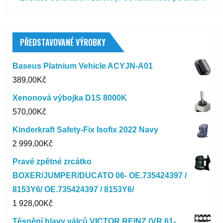
PŘEDSTAVOVANÉ VÝROBKY
Baseus Platnium Vehicle ACYJN-A01
389,00
Kč
Xenonová výbojka D1S 8000K
570,00
Kč
Kinderkraft Safety-Fix Isofix 2022 Navy
2 999,00
Kč
Pravé zpětné zrcátko
BOXER/JUMPER/DUCATO 06- OE.735424397 /
8153Y6/ OE.735424397 / 8153Y6/
1 928,00
Kč
Těsnění hlavy válců VICTOR REINZ (VR 61-