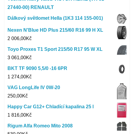
27440-00) RENAULT
Dálkový světlomet Hella (1K3 114 155-001)
Nexen N'Blue HD Plus 215/60 R16 99 H XL
2 006,00
Kč
Toyo Proxes T1 Sport 215/50 R17 95 W XL
3 061,00
Kč
BKT TF 9090 5,5/0 -16 6PR
1 274,00
Kč
VAG LongLife IV 0W-20
250,00
Kč
Happy Car G12+ Chladící kapalina 25 l
1 816,00
Kč
Rigum Alfa Romeo Mito 2008