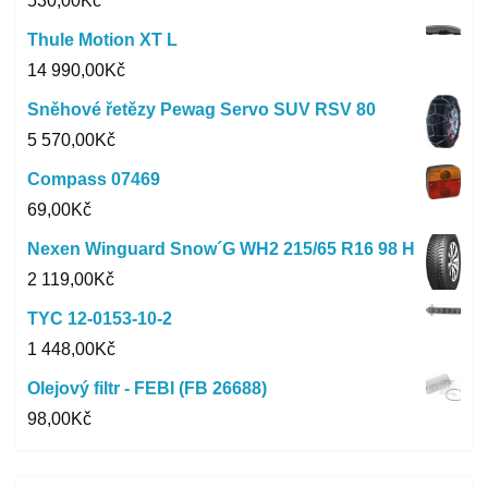
530,00
Kč
Thule Motion XT L
14 990,00
Kč
Sněhové řetězy Pewag Servo SUV RSV 80
5 570,00
Kč
Compass 07469
69,00
Kč
Nexen Winguard Snow´G WH2 215/65 R16 98 H
2 119,00
Kč
TYC 12-0153-10-2
1 448,00
Kč
Olejový filtr - FEBI (FB 26688)
98,00
Kč