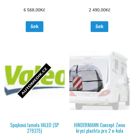
6 568,00
Kč
2 490,00
Kč
šek
šek
Spojková lamela VALEO (SP
HINDERMANN Concept Zwoo
279375)
krycí plachta pro 2 e-kola