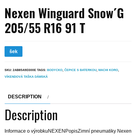
Nexen Winguard Snow´G
205/55 R16 91 T
šek
SKU:
2AB85A9D300E
TAGS:
BODYCKO
,
ČEPICE S BATERKOU
,
MACHI KORO
,
VÍKENDOVÁ TAŠKA DÁMSKÁ
DESCRIPTION
Description
Informace o výrobkuNEXENPopisZimní pneumatiky Nexen