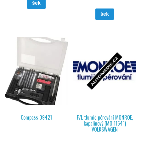
šek
šek
Compass 09421
P/L tlumič pérování MONROE,
kapalinový (MO 11541)
VOLKSWAGEN