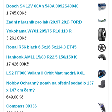
Bosch S4 12V 60Ah 540A 0092S40040
1 745,00
Kč
Zadní nárazník pro lak (20.97.281) FORD
Yokohama WY01 205/75 R16 110 R
3 261,00
Kč
Ronal R56 black 6,5x16 5x114,3 ET45
Hankook AM11 15/80 R22,5 156/150 K
17 426,00
Kč
LS2 FF900 Valiant Ii Orbit Matt modrá XXL
Nobby Ochranný potah na přední sedadlo 137
x 147 cm černý
649,00
Kč
Compass 09336