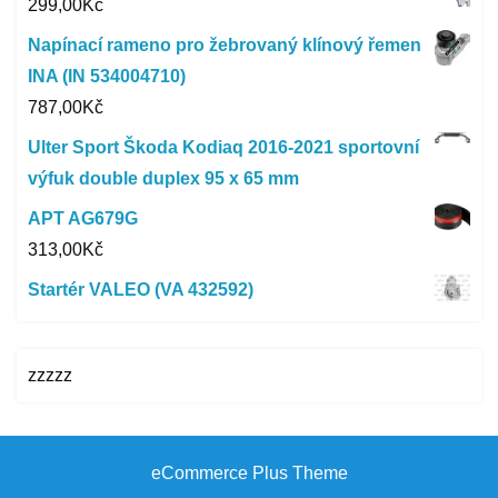
299,00
Kč
Napínací rameno pro žebrovaný klínový řemen
INA (IN 534004710)
787,00
Kč
Ulter Sport Škoda Kodiaq 2016-2021 sportovní
výfuk double duplex 95 x 65 mm
APT AG679G
313,00
Kč
Startér VALEO (VA 432592)
zzzzz
eCommerce Plus Theme