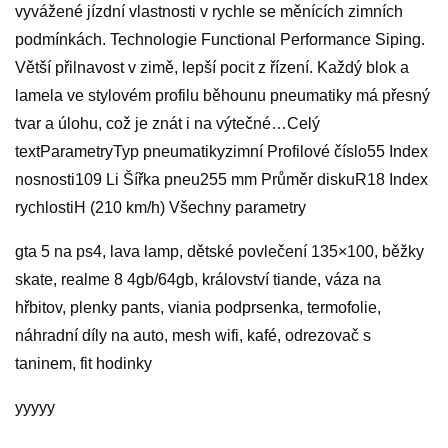
vyvážené jízdní vlastnosti v rychle se měnících zimních
podmínkách. Technologie Functional Performance Siping.
Větší přilnavost v zimě, lepší pocit z řízení. Každý blok a
lamela ve stylovém profilu běhounu pneumatiky má přesný
tvar a úlohu, což je znát i na výtečné…Celý
textParametryTyp pneumatikyzimní Profilové číslo55 Index
nosnosti109 Li Šířka pneu255 mm Průměr diskuR18 Index
rychlostiH (210 km/h) Všechny parametry
gta 5 na ps4, lava lamp, dětské povlečení 135×100, běžky
skate, realme 8 4gb/64gb, království tiande, váza na
hřbitov, plenky pants, viania podprsenka, termofolie,
náhradní díly na auto, mesh wifi, kafé, odrezovač s
taninem, fit hodinky
yyyyy