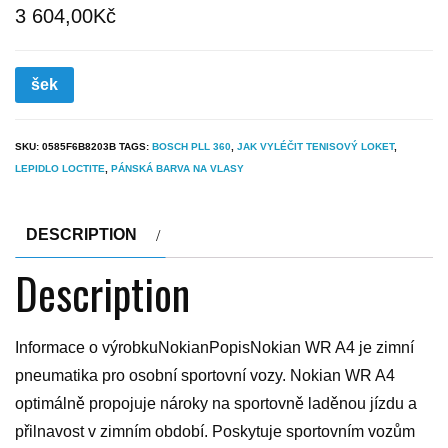
3 604,00
Kč
šek
SKU:
0585F6B8203B
TAGS:
BOSCH PLL 360
,
JAK VYLÉČIT TENISOVÝ LOKET
,
LEPIDLO LOCTITE
,
PÁNSKÁ BARVA NA VLASY
DESCRIPTION
Description
Informace o výrobkuNokianPopisNokian WR A4 je zimní
pneumatika pro osobní sportovní vozy. Nokian WR A4
optimálně propojuje nároky na sportovně laděnou jízdu a
přilnavost v zimním období. Poskytuje sportovním vozům