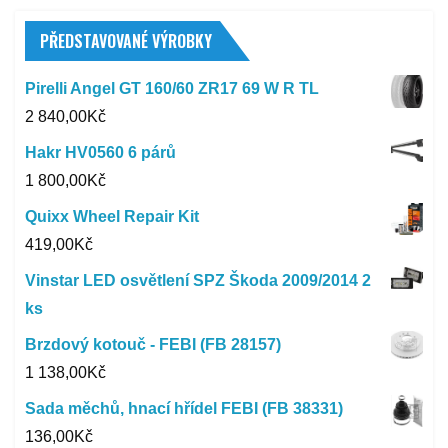
PŘEDSTAVOVANÉ VÝROBKY
Pirelli Angel GT 160/60 ZR17 69 W R TL
2 840,00
Kč
Hakr HV0560 6 párů
1 800,00
Kč
Quixx Wheel Repair Kit
419,00
Kč
Vinstar LED osvětlení SPZ Škoda 2009/2014 2
ks
Brzdový kotouč - FEBI (FB 28157)
1 138,00
Kč
Sada měchů, hnací hřídel FEBI (FB 38331)
136,00
Kč