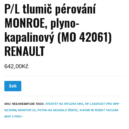
P/L tlumič pérování
MONROE, plyno-
kapalinový (MO 42061)
RENAULT
642,00
Kč
šek
SKU:
9EEA9EB8F1DE
TAGS:
ATENTÁT NA HITLERA HRA
,
HP LASERJET PRO MFP
M130NW
,
MONITOR 22
,
POTAH NA SEDADLO ŘIDIČE
,
XIAOMI MI ROBOT VACUUM
MOP 2 PRO+