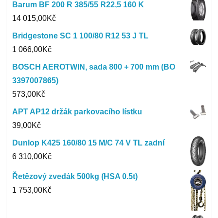
Barum BF 200 R 385/55 R22,5 160 K
14 015,00
Kč
Bridgestone SC 1 100/80 R12 53 J TL
1 066,00
Kč
BOSCH AEROTWIN, sada 800 + 700 mm (BO
3397007865)
573,00
Kč
APT AP12 držák parkovacího lístku
39,00
Kč
Dunlop K425 160/80 15 M/C 74 V TL zadní
6 310,00
Kč
Řetězový zvedák 500kg (HSA 0.5t)
1 753,00
Kč