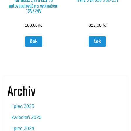
AutoMax Zástrčka do
Hella 2VA 998 232-291
autozapalovače s vypínačem
12V/24V
100,00
Kč
822,00
Kč
šek
šek
Archiv
lipiec 2025
kwiecień 2025
lipiec 2024