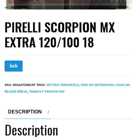
PIRELLI SCORPION MX
EXTRA 120/100 18
šek
SKU:
D9441F28B15F
TAGS:
DETSKA ODRAZEDLA
,
DISK DO NOTEBOOKU
,
KOZA NA
ŘEZÁNÍ DŘEVA
,
TANKOVÝ PRAPOR PDF
DESCRIPTION
Description