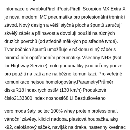
Informace o výrobkuPirelliPopisPirelli Scorpion MX Extra X
je nová, moderní MC pneumatika pro profesionální trénink i
závod. Nový design a větší styčná plocha špuntů zaručují
skvělý záběr a přilnavost a dovolují použití na různých
druzích povrchů (od středně měkkých po středně tvrdé).
Tvar bočních špuntů umožňuje v náklonu silný záběr s
minimálním opotřebením pneumatiky. Všechny NHS (Not
for Highway Service) moto pneumatiky jsou určeny pouze
pro použití na trati a ne na běžné komunikaci. Pro veřejné
komunikace nejsou homologovány.ParametryPrůměr
diskuR18 Index rychlostiM (130 km/h) Produktové
číslo2133300 Index nosnosti68 Li Bezdušovéano
vero moda šaty, scitec 100% whey protein professional,
vánoční závěsy, klicici nadoba, plastová houpačka, akg
k92, celofánový sáček, naviják na draka, nastenny kvetinac