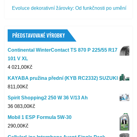
Evoluce dekorativní žárovky: Od funkčnosti po umění
PŘEDSTAVOVANÉ VÝROBKY
Continental WinterContact TS 870 P 225/55 R17
101 V XL
4 021,00
Kč
KAYABA pružina přední (KYB RC2332) SUZUKI
811,00
Kč
Spirit Shopping2 250 W 36 V/13 Ah
36 083,00
Kč
Mobil 1 ESP Formula 5W-30
290,00
Kč