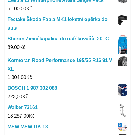
CellularLine Interphone Avant Single Pack
5 100,00
Kč
Tectake Škoda Fabia MK1 loketní opěrka do
auta
Sheron Zimní kapalina do ostřikovačů -20 °C
89,00
Kč
Kormoran Road Performance 195/55 R16 91 V
XL
1 304,00
Kč
BOSCH 1 987 302 088
223,00
Kč
Walker 73161
18 257,00
Kč
MSW MSW-DA-13