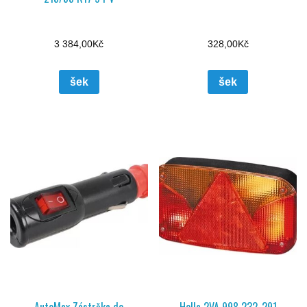
3 384,00
Kč
328,00
Kč
šek
šek