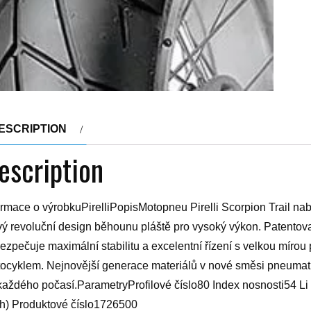
ESCRIPTION
escription
ormace o výrobkuPirelliPopisMotopneu Pirelli Scorpion Trail na
ý revoluční design běhounu pláště pro vysoký výkon. Patentova
ezpečuje maximální stabilitu a excelentní řízení s velkou mírou
ocyklem. Nejnovější generace materiálů v nové směsi pneumatik
každého počasí.ParametryProfilové číslo80 Index nosnosti54 L
h) Produktové číslo1726500