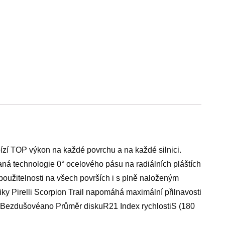
bízí TOP výkon na každé povrchu a na každé silnici.
ná technologie 0° ocelového pásu na radiálních pláštích
 použitelnosti na všech površích i s plně naloženým
y Pirelli Scorpion Trail napomáhá maximální přilnavosti
i Bezdušovéano Průměr diskuR21 Index rychlostiS (180