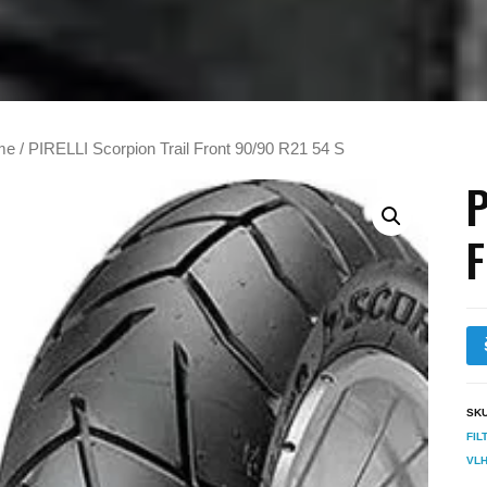
me
/ PIRELLI Scorpion Trail Front 90/90 R21 54 S
P
F
SK
FIL
VL