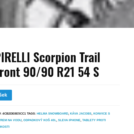
IRELLI Scorpion Trail
ront 90/90 R21 54 S
šek
U:
4CB2DE8E5CC1
TAGS:
HELMA SNOWBOARD
,
KÁVA JACOBS
,
KONVICE S
TREM NA VODU
,
ODPADKOVÝ KOŠ 40L
,
SLEVA IPHONE
,
TABLETY PROTI
HKOSTI