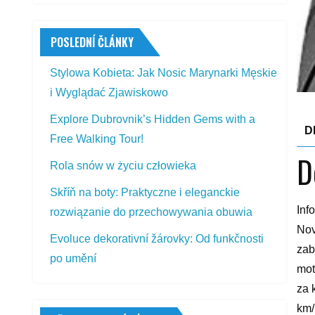
POSLEDNÍ ČLÁNKY
Stylowa Kobieta: Jak Nosic Marynarki Męskie
i Wyglądać Zjawiskowo
Explore Dubrovnik’s Hidden Gems with a
D
Free Walking Tour!
D
Rola snów w życiu człowieka
Skříň na boty: Praktyczne i eleganckie
Inf
rozwiązanie do przechowywania obuwia
Nov
Evoluce dekorativní žárovky: Od funkčnosti
zab
po umění
mot
za 
km/