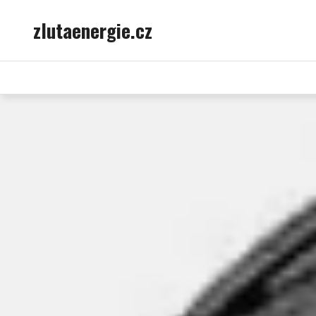
Skip
zlutaenergie.cz
to
content