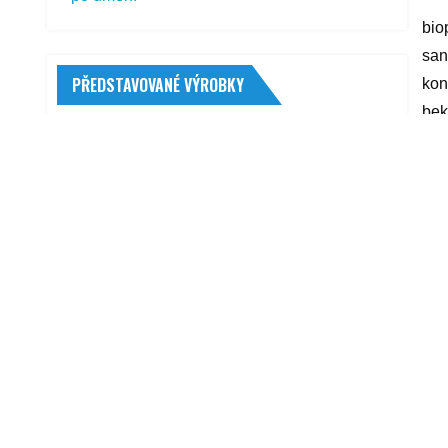
bio
san
PŘEDSTAVOVANÉ VÝROBKY
kon
bek
Auto Finesse Revitalise System V2
yyy
3 139,00
Kč
MITAS NB62 TL 6.50-20 115L
R
Náboj kola - FEBI (FB 27342)
1 100,00
Kč
Brzdový třmen BOSCH - výměnný díl
(BO 0986474326) OPEL
2 470,00
Kč
OSRAM Xenarc Night Breaker Laser