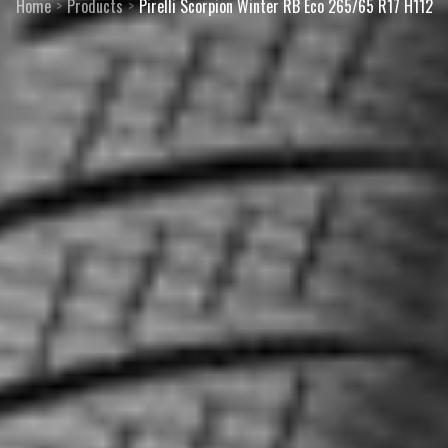
Home
Products
Pirelli Scorpion Winter RB Eco 265/65 R17 H112