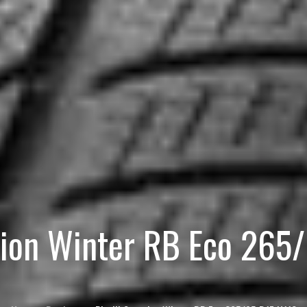
rpion Winter RB Eco 265