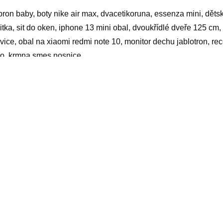
pron baby, boty nike air max, dvacetikoruna, essenza mini, děts
itka, sit do oken, iphone 13 mini obal, dvoukřídlé dveře 125 cm, 
vice, obal na xiaomi redmi note 10, monitor dechu jablotron, re
o, krmna smes nosnice
yy
elated products