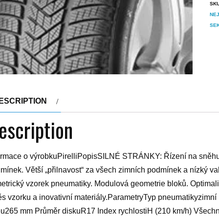
SK
NE
SE
ESCRIPTION
escription
ormace o výrobkuPirelliPopisSILNÉ STRÁNKY: Řízení na sněhu a
mínek. Větší „přilnavost“ za všech zimních podmínek a nízk
etrický vzorek pneumatiky. Modulová geometrie bloků. Optimali
s vzorku a inovativní materiály.ParametryTyp pneumatikyzimní P
u265 mm Průměr diskuR17 Index rychlostiH (210 km/h) Všechn