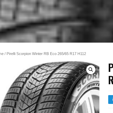
me
/ Pirelli Scorpion Winter RB Eco 265/65 R17 H112
P
R