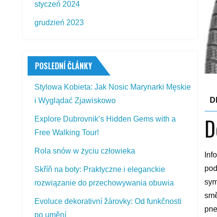
styczeń 2024
grudzień 2023
POSLEDNÍ ČLÁNKY
Stylowa Kobieta: Jak Nosic Marynarki Męskie
D
i Wyglądać Zjawiskowo
D
Explore Dubrovnik’s Hidden Gems with a
Free Walking Tour!
Rola snów w życiu człowieka
Inf
pod
Skříň na boty: Praktyczne i eleganckie
sym
rozwiązanie do przechowywania obuwia
smě
Evoluce dekorativní žárovky: Od funkčnosti
pne
po umění