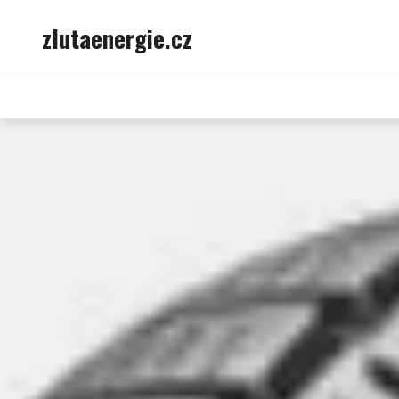
Skip
zlutaenergie.cz
to
content