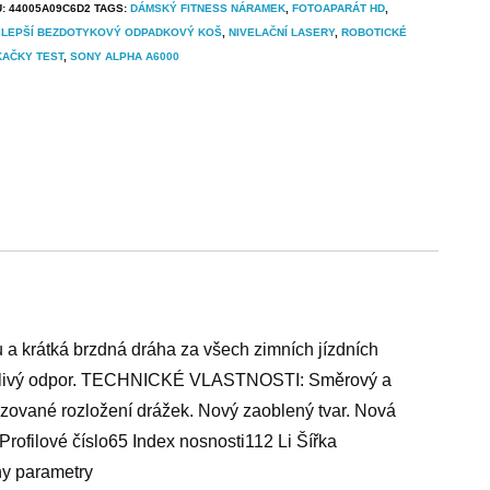
U:
44005A09C6D2
TAGS:
DÁMSKÝ FITNESS NÁRAMEK
,
FOTOAPARÁT HD
,
JLEPŠÍ BEZDOTYKOVÝ ODPADKOVÝ KOŠ
,
NIVELAČNÍ LASERY
,
ROBOTICKÉ
KAČKY TEST
,
SONY ALPHA A6000
 krátká brzdná dráha za všech zimních jízdních
ý valivý odpor. TECHNICKÉ VLASTNOSTI: Směrový a
zované rozložení drážek. Nový zaoblený tvar. Nová
rofilové číslo65 Index nosnosti112 Li Šířka
y parametry