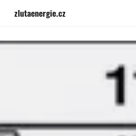
Skip
zlutaenergie.cz
to
content