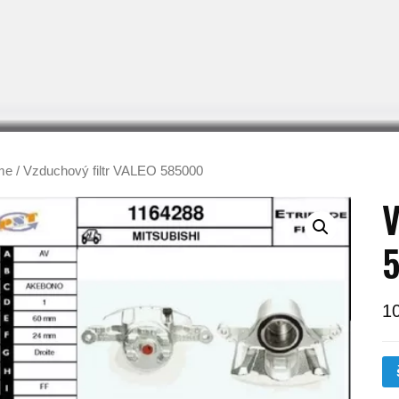
me
/ Vzduchový filtr VALEO 585000
V
1