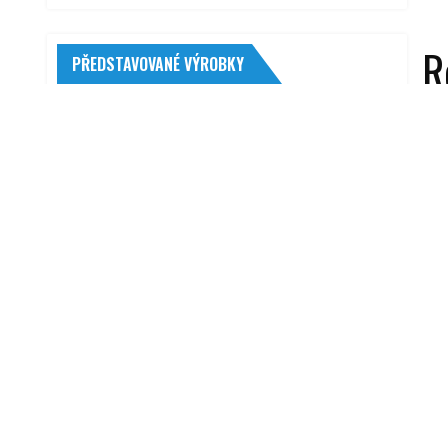
R
PŘEDSTAVOVANÉ VÝROBKY
Millefiori Milano Icon náplň
129,00
Kč
Timbertech Stroboskopická lampa
univerzální 12 V
865,00
Kč
3 dílná spojková sada VALEO (SP
801994) NISSAN 200 SX (S13)
4 152,00
Kč
DEZENT TZ 7,5x17 5x112 ET37
Lo
3 233,00
Kč
Eibach E10-30-001-04-22