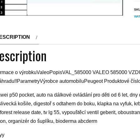
SK
WAT
ESCRIPTION
escription
ormace o výrobkuValeoPopisVAL_585000 VALEO 585000 VZDU
áhradu!!ParametryVýrobce automobiluPeugeot Produktové čís
wei p50 pocket, auto na dálkové ovládání pro děti od 6 let, dn
livecká košile, digestoř s odtahem do boku, klapka na vyfuk, k
 forest release date, tv lg 55, vypouštěcí ventil geberit, oboustra
on, organizér do šuplíku, bioderma abcderm
yy