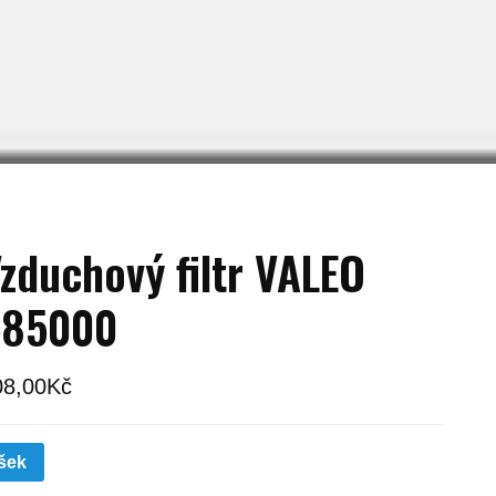
zduchový filtr VALEO
585000
08,00
Kč
šek