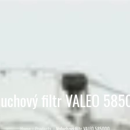
uchový filtr VALEO 58
Home
Products
Vzduchový filtr VALEO 585000