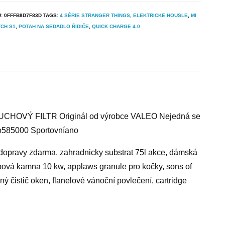
U:
0FFFB8D7F83D
TAGS:
4 SÉRIE STRANGER THINGS
,
ELEKTRICKE HOUSLE
,
MI
CH S1
,
POTAH NA SEDADLO ŘIDIČE
,
QUICK CHARGE 4.0
CHOVÝ FILTR Originál od výrobce VALEO Nejedná se
lo585000 Sportovníano
y dopravy zdarma, zahradnicky substrat 75l akce, dámská
rbová kamna 10 kw, applaws granule pro kočky, sons of
nný čistič oken, flanelové vánoční povlečení, cartridge