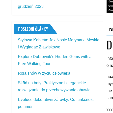
grudzień 2023
POSLEDNÍ ČLÁNKY
D
D
Stylowa Kobieta: Jak Nosic Marynarki Męskie
i Wyglądać Zjawiskowo
Explore Dubrovnik’s Hidden Gems with a
Inf
Free Walking Tour!
o n
Rola snów w życiu człowieka
hua
Skříň na boty: Praktyczne i eleganckie
mys
rozwiązanie do przechowywania obuwia
the
can
Evoluce dekorativní žárovky: Od funkčnosti
po umění
yyy