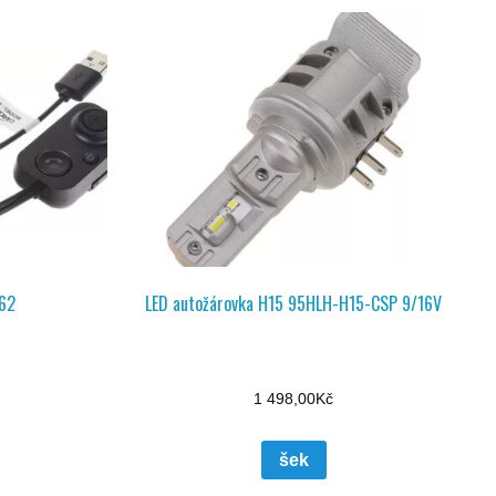
62
LED autožárovka H15 95HLH-H15-CSP 9/16V
1 498,00
Kč
šek