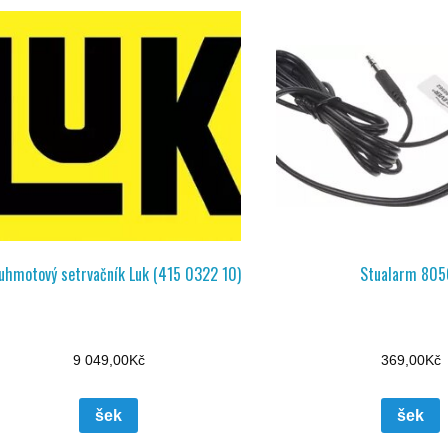
uhmotový setrvačník Luk (415 0322 10)
Stualarm 805
9 049,00
Kč
369,00
Kč
šek
šek