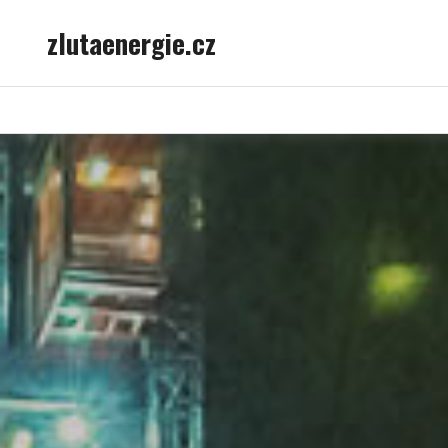
Skip
zlutaenergie.cz
to
content