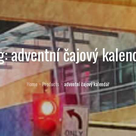
g:
adventní čajový kalen
Home
Products
adventní čajový kalendář