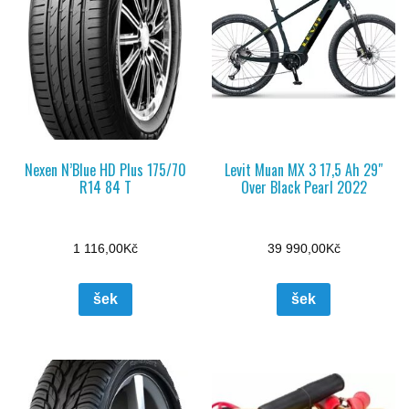
Nexen N’Blue HD Plus 175/70
Levit Muan MX 3 17,5 Ah 29″
R14 84 T
Over Black Pearl 2022
1 116,00
Kč
39 990,00
Kč
šek
šek