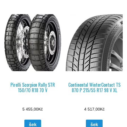
Pirelli Scorpion Rally STR
Continental WinterContact TS
150/70 R18 70 V
870 P 215/55 R17 98 V XL
5 455,00
Kč
4 517,00
Kč
šek
šek