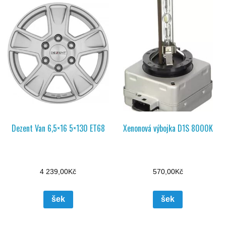
Dezent Van 6,5×16 5×130 ET68
Xenonová výbojka D1S 8000K
4 239,00
Kč
570,00
Kč
šek
šek