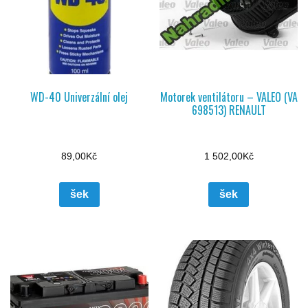
WD-40 Univerzální olej
Motorek ventilátoru – VALEO (VA
698513) RENAULT
89,00
Kč
1 502,00
Kč
šek
šek