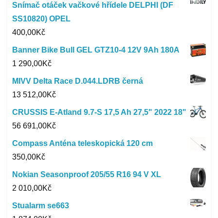
Snímač otáček vačkové hřídele DELPHI (DF
SS10820) OPEL
400,00
Kč
Banner Bike Bull GEL GTZ10-4 12V 9Ah 180A
1 290,00
Kč
MIVV Delta Race D.044.LDRB černá
13 512,00
Kč
CRUSSIS E-Atland 9.7-S 17,5 Ah 27,5" 2022 18"
56 691,00
Kč
Compass Anténa teleskopická 120 cm
350,00
Kč
Nokian Seasonproof 205/55 R16 94 V XL
2 010,00
Kč
Stualarm se663