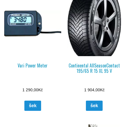
Vari Power Meter
Continental AllSeasonContact
195/65 R 15 XL 95 V
1 290,00
Kč
1 904,00
Kč
šek
šek