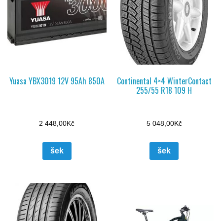
Yuasa YBX3019 12V 95Ah 850A
Continental 4×4 WinterContact
255/55 R18 109 H
2 448,00
Kč
5 048,00
Kč
šek
šek