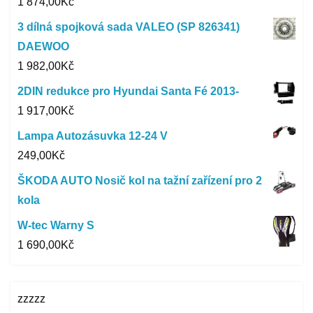
1 874,00
Kč
3 dílná spojková sada VALEO (SP 826341)
DAEWOO
1 982,00
Kč
2DIN redukce pro Hyundai Santa Fé 2013-
1 917,00
Kč
Lampa Autozásuvka 12-24 V
249,00
Kč
ŠKODA AUTO Nosič kol na tažní zařízení pro 2
kola
W-tec Warny S
1 690,00
Kč
zzzzz