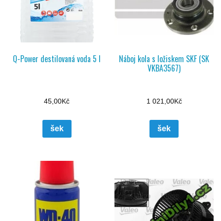
Q-Power destilovaná voda 5 l
Náboj kola s ložiskem SKF (SK
VKBA3567)
45,00
Kč
1 021,00
Kč
šek
šek