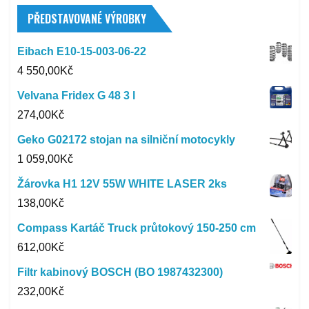
PŘEDSTAVOVANÉ VÝROBKY
Eibach E10-15-003-06-22
4 550,00
Kč
Velvana Fridex G 48 3 l
274,00
Kč
Geko G02172 stojan na silniční motocykly
1 059,00
Kč
Žárovka H1 12V 55W WHITE LASER 2ks
138,00
Kč
Compass Kartáč Truck průtokový 150-250 cm
612,00
Kč
Filtr kabinový BOSCH (BO 1987432300)
232,00
Kč