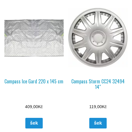
Compass Ice Gard 220 x 145 cm
Compass Storm CC24 32494
14″
409,00
Kč
119,00
Kč
šek
šek