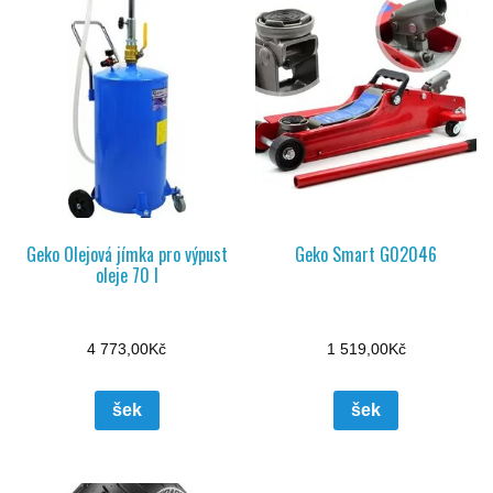
Geko Olejová jímka pro výpust
Geko Smart G02046
oleje 70 l
4 773,00
Kč
1 519,00
Kč
šek
šek