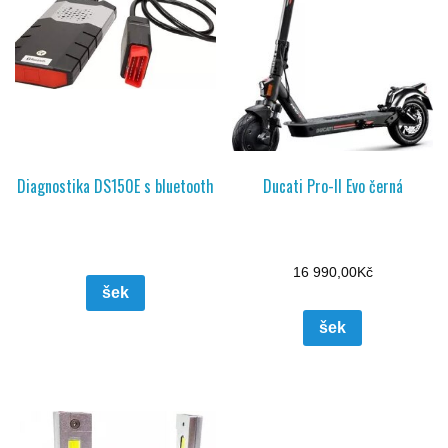
Diagnostika DS150E s bluetooth
Ducati Pro-II Evo černá
16 990,00
Kč
šek
šek