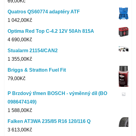
69,00
Kč
Quatros QS60774 adaptéry ATF
1 042,00
Kč
Optima Red Top C-4.2 12V 50Ah 815A
4 690,00
Kč
Stualarm 21154/CAN2
1 355,00
Kč
Briggs & Stratton Fuel Fit
79,00
Kč
P Brzdový třmen BOSCH - výměnný díl (BO
0986474149)
1 588,00
Kč
Falken AT3WA 235/85 R16 120/116 Q
3 613,00
Kč