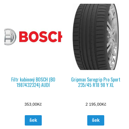
Filtr kabinový BOSCH (BO
Gripmax Suregrip Pro Sport
1987432324) AUDI
235/45 R18 98 Y XL
353,00
Kč
2 195,00
Kč
šek
šek