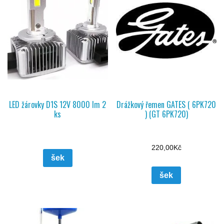
LED žárovky D1S 12V 8000 lm 2
Drážkový řemen GATES ( 6PK720
ks
) (GT 6PK720)
220,00
Kč
šek
šek