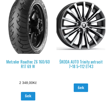
Metzeler Roadtec Z6 160/60
ŠKODA AUTO Trinity antracit
R17 69 W
7×18 5×112 ET43
2 348,00
Kč
šek
šek