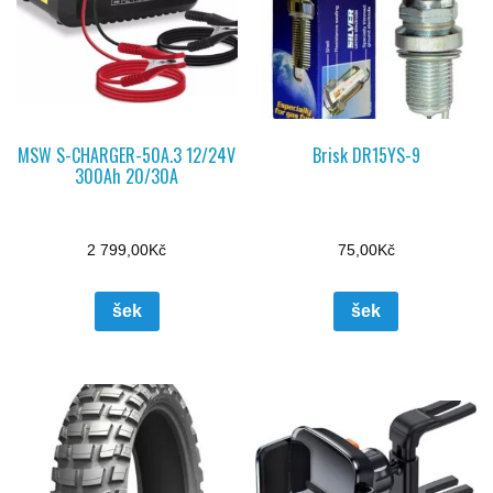
MSW S-CHARGER-50A.3 12/24V
Brisk DR15YS-9
300Ah 20/30A
2 799,00
Kč
75,00
Kč
šek
šek