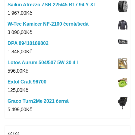
Sailun Atrezzo ZSR 225/45 R17 94 Y XL
1 967,00
Kč
W-Tec Kamicer NF-2100 černá/šedá
3 090,00
Kč
DPA 89410189802
1 848,00
Kč
Lotos Aurum 504/507 5W-30 4 l
596,00
Kč
Extol Craft 96700
125,00
Kč
Graco Turn2Me 2021 černá
5 499,00
Kč
zzzzz