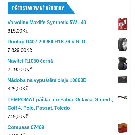
PŘEDSTAVOVANÉ VÝROBKY
Valvoline Maxlife Synthetic 5W - 40
615,00
Kč
Dunlop D407 200/50 R18 76 V R TL
7 829,00
Kč
Navitel R1050 černá
2 190,00
Kč
Nádoba na vypuštění oleje 10893B
325,00
Kč
TEMPOMAT páčka pro Fabia, Octavia, Superb,
Golf 4, Polo, Passat, Toledo
749,00
Kč
Compass 07469