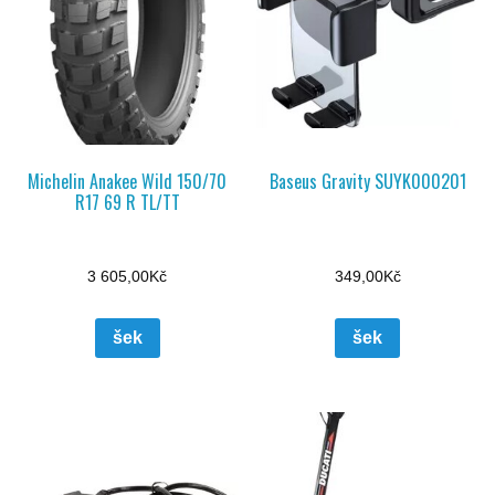
Michelin Anakee Wild 150/70
Baseus Gravity SUYK000201
R17 69 R TL/TT
3 605,00
Kč
349,00
Kč
šek
šek