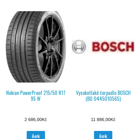
Nokian PowerProof 215/50 R17
Vysokotlaké čerpadlo BOSCH
95 W
(BO 0445010565)
2 686,00
Kč
11 886,00
Kč
šek
šek