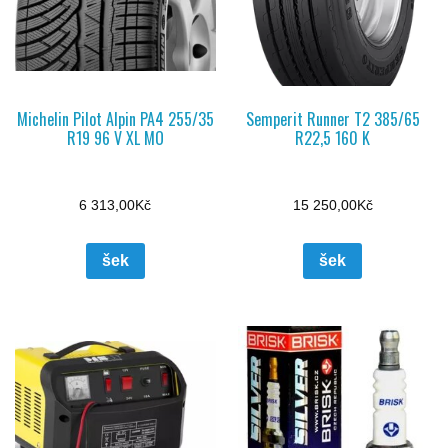
Michelin Pilot Alpin PA4 255/35
Semperit Runner T2 385/65
R19 96 V XL MO
R22,5 160 K
6 313,00
Kč
15 250,00
Kč
šek
šek