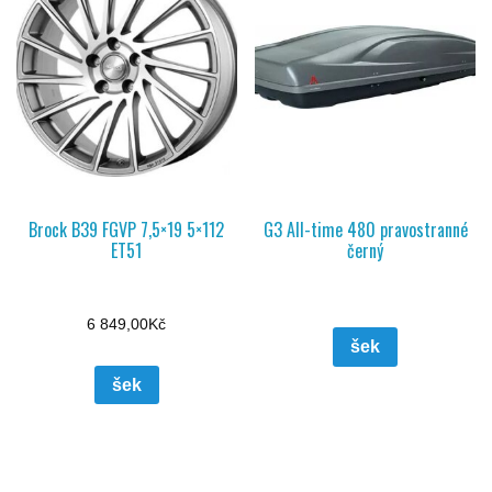
Brock B39 FGVP 7,5×19 5×112
G3 All-time 480 pravostranné
ET51
černý
6 849,00
Kč
šek
šek