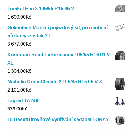
Tomket Eco 3 195/55 R15 85 V
1 690,00
Kč
Golemtech Mobilní pojezdový kit, pro mobilní
nůžkový zvedák 3 t
3 677,00
Kč
Kormoran Road Performance 195/55 R16 91 V
XL
1 304,00
Kč
Michelin CrossClimate 2 195/65 R15 95 V XL
2 101,00
Kč
Tagred TA248
639,00
Kč
I-5 Deseti úrovňové vyhřívání sedadel TORAY