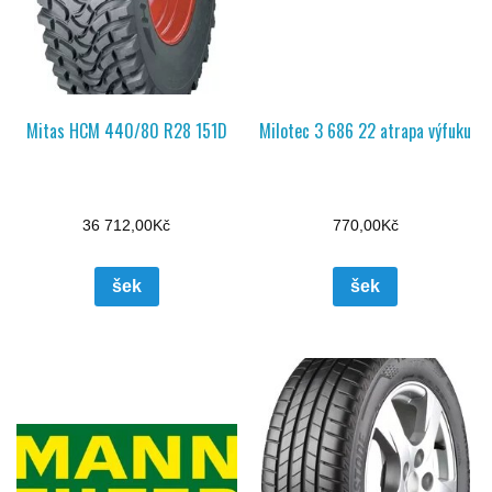
Mitas HCM 440/80 R28 151D
Milotec 3 686 22 atrapa výfuku
36 712,00
Kč
770,00
Kč
šek
šek