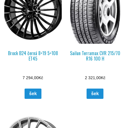
Brock B24 černá 8×19 5×108
Sailun Terramax CVR 215/70
ET45
R16 100 H
7 294,00
Kč
2 321,00
Kč
šek
šek