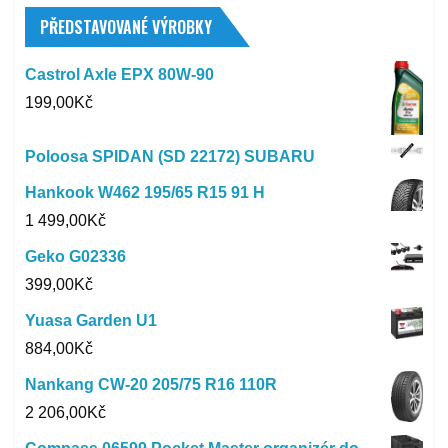
PŘEDSTAVOVANÉ VÝROBKY
Castrol Axle EPX 80W-90
199,00
Kč
Poloosa SPIDAN (SD 22172) SUBARU
Hankook W462 195/65 R15 91 H
1 499,00
Kč
Geko G02336
399,00
Kč
Yuasa Garden U1
884,00
Kč
Nankang CW-20 205/75 R16 110R
2 206,00
Kč