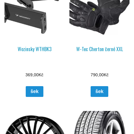
Wozinsky WTHBK3
W-Tec Cherton černé XXL
369,00
Kč
790,00
Kč
šek
šek