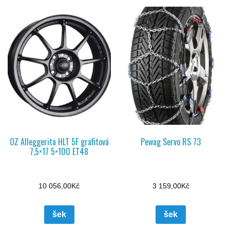
OZ Alleggerita HLT 5F grafitová
Pewag Servo RS 73
7,5×17 5×100 ET48
10 056,00
Kč
3 159,00
Kč
šek
šek