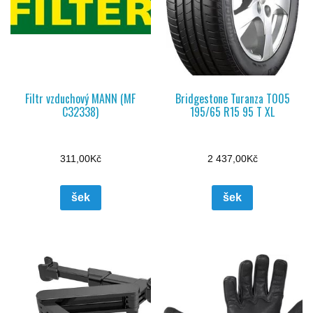
Filtr vzduchový MANN (MF
Bridgestone Turanza T005
C32338)
195/65 R15 95 T XL
311,00
Kč
2 437,00
Kč
šek
šek