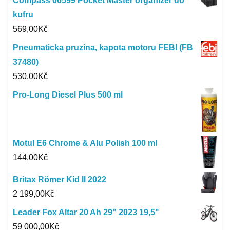
Compass 06599 Pocket Master organizér do
kufru
569,00
Kč
Pneumaticka pruzina, kapota motoru FEBI (FB
37480)
530,00
Kč
Pro-Long Diesel Plus 500 ml
Motul E6 Chrome & Alu Polish 100 ml
144,00
Kč
Britax Römer Kid II 2022
2 199,00
Kč
Leader Fox Altar 20 Ah 29" 2023 19,5"
59 000,00
Kč