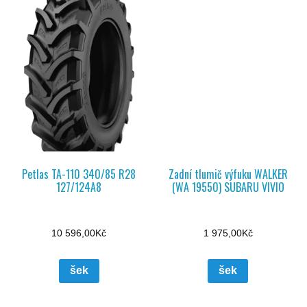
Petlas TA-110 340/85 R28
Zadní tlumič výfuku WALKER
127/124A8
(WA 19550) SUBARU VIVIO
10 596,00
Kč
1 975,00
Kč
šek
šek