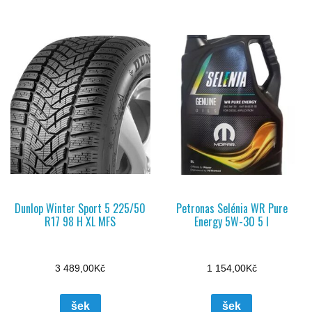
Dunlop Winter Sport 5 225/50
Petronas Selénia WR Pure
R17 98 H XL MFS
Energy 5W-30 5 l
3 489,00
Kč
1 154,00
Kč
šek
šek