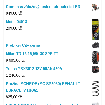
Compass zátěžový tester autobaterie LED
849,00
Kč
Motip 04018
209,00
Kč
Probiker City černá
Mitas TD-13 16,9/0 -30 8PR TT
9 685,00
Kč
Yuasa YBX3012 12V 50Ah 420A
1 246,00
Kč
Pružina MONROE (MO SP2930) RENAULT
ESPACE IV (JK0/1_)
825,00
Kč