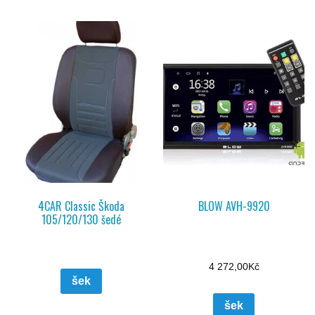
4CAR Classic Škoda
BLOW AVH-9920
105/120/130 šedé
4 272,00
Kč
šek
šek