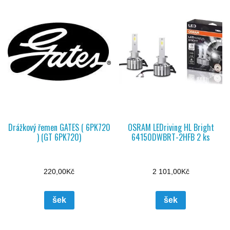
Drážkový řemen GATES ( 6PK720
OSRAM LEDriving HL Bright
) (GT 6PK720)
64150DWBRT-2HFB 2 ks
220,00
Kč
2 101,00
Kč
šek
šek