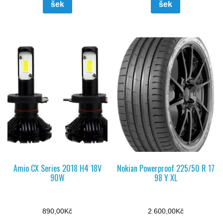
šek
šek
Amio CX Series 2018 H4 18V
Nokian Powerproof 225/50 R 17
90W
98 Y XL
890,00
Kč
2 600,00
Kč