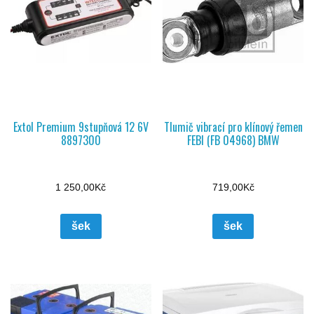
Extol Premium 9stupňová 12 6V
Tlumič vibrací pro klínový řemen
8897300
FEBI (FB 04968) BMW
1 250,00
Kč
719,00
Kč
šek
šek