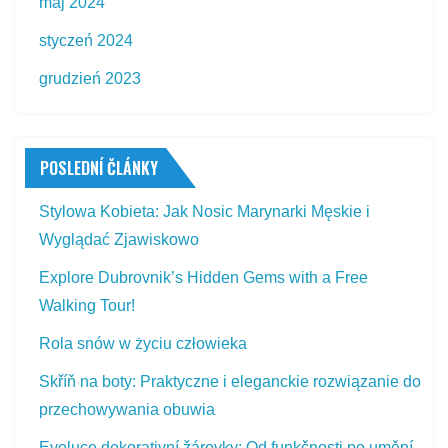
maj 2024
styczeń 2024
grudzień 2023
POSLEDNÍ ČLÁNKY
Stylowa Kobieta: Jak Nosic Marynarki Męskie i
Wyglądać Zjawiskowo
Explore Dubrovnik’s Hidden Gems with a Free
Walking Tour!
Rola snów w życiu człowieka
Skříň na boty: Praktyczne i eleganckie rozwiązanie do
przechowywania obuwia
Evoluce dekorativní žárovky: Od funkčnosti po umění