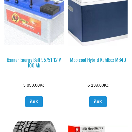
Banner Energy Bull 95751 12 V
Mobicool Hybrid Kühlbox MB40
100 Ah
3 853,00
Kč
6 139,00
Kč
šek
šek