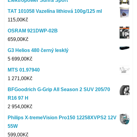
Elektropower Sunra Sport
TAT 101058 Vazelína lithiová 100g/125 ml
115,00
Kč
OSRAM 921DWP-02B
659,00
Kč
G3 Helios 480 černý lesklý
5 699,00
Kč
MTS 01.97940
1 271,00
Kč
BFGoodrich G-Grip All Season 2 SUV 205/70
R16 97 H
2 954,00
Kč
Philips X-tremeVision Pro150 12258XVPS2 12V
55W
599,00
Kč