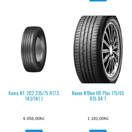
Kama NT-202 235/75 R17.5
Nexen N’Blue HD Plus 175/65
143/141 J
R15 84 T
6 056,00
Kč
1 181,00
Kč