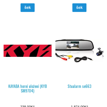
šek
šek
KAYABA horní uložení (KYB
Stualarm se663
SM9704)
238,00
Kč
1 874,00
Kč