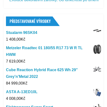
PŘEDSTAVOVANÉ VÝROBKY
Stualarm 96SK04
1 408,00
Kč
Metzeler Roadtec 01 180/55 R17 73 W R TL
HWM
7 619,00
Kč
Cube Reaction Hybrid Race 625 Wh 29"
Grey'n'Metal 2022
84 999,00
Kč
ASTA A-13ED10L
4 008,00
Kč