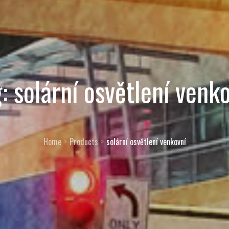
g:
solární osvětlení venk
Home
Products
solární osvětlení venkovní