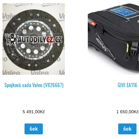
Spojková sada Valeo (V826667)
GIVI EA116
5 491,00
Kč
1 650,00
Kč
šek
šek