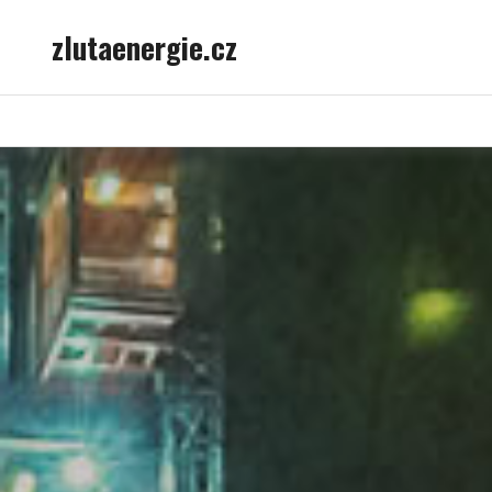
Skip
zlutaenergie.cz
to
content