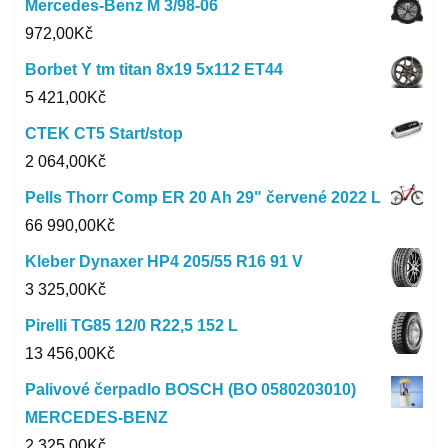
Mercedes-Benz M 3/98-06
972,00
Kč
Borbet Y tm titan 8x19 5x112 ET44
5 421,00
Kč
CTEK CT5 Start/stop
2 064,00
Kč
Pells Thorr Comp ER 20 Ah 29" červené 2022 L
66 990,00
Kč
Kleber Dynaxer HP4 205/55 R16 91 V
3 325,00
Kč
Pirelli TG85 12/0 R22,5 152 L
13 456,00
Kč
Palivové čerpadlo BOSCH (BO 0580203010)
MERCEDES-BENZ
2 325,00
Kč