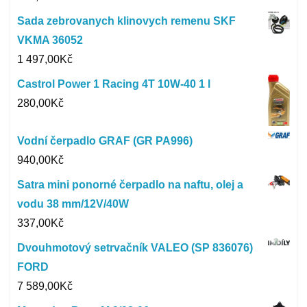
Sada zebrovanych klinovych remenu SKF
VKMA 36052
1 497,00
Kč
Castrol Power 1 Racing 4T 10W-40 1 l
280,00
Kč
Vodní čerpadlo GRAF (GR PA996)
940,00
Kč
Satra mini ponorné čerpadlo na naftu, olej a
vodu 38 mm/12V/40W
337,00
Kč
Dvouhmotový setrvačník VALEO (SP 836076)
FORD
7 589,00
Kč