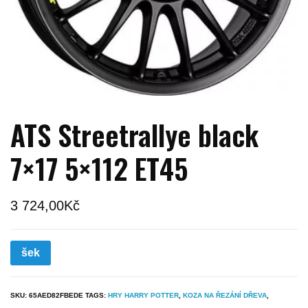
ATS Streetrallye black
7×17 5×112 ET45
3 724,00
Kč
šek
SKU:
65AED82FBEDE
TAGS:
HRY HARRY POTTER
,
KOZA NA ŘEZÁNÍ DŘEVA
,