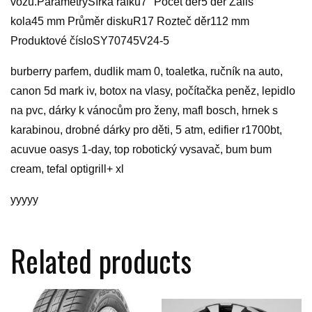
vozů.ParametryŠířka ráfku7″ Počet děr5 děr Zális
kola45 mm Průměr diskuR17 Rozteč děr112 mm
Produktové čísloSY70745V24-5
burberry parfem, dudlik mam 0, toaletka, ručník na auto,
canon 5d mark iv, botox na vlasy, počítačka peněz, lepidlo
na pvc, dárky k vánocům pro ženy, mafl bosch, hrnek s
karabinou, drobné dárky pro děti, 5 atm, edifier r1700bt,
acuvue oasys 1-day, top robotický vysavač, bum bum
cream, tefal optigrill+ xl
yyyyy
Related products