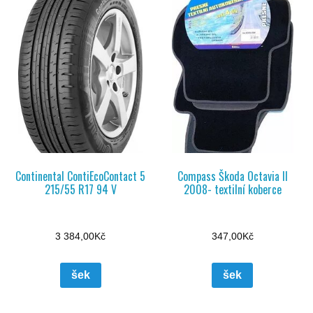
Continental ContiEcoContact 5
Compass Škoda Octavia II
215/55 R17 94 V
2008- textilní koberce
3 384,00
Kč
347,00
Kč
šek
šek