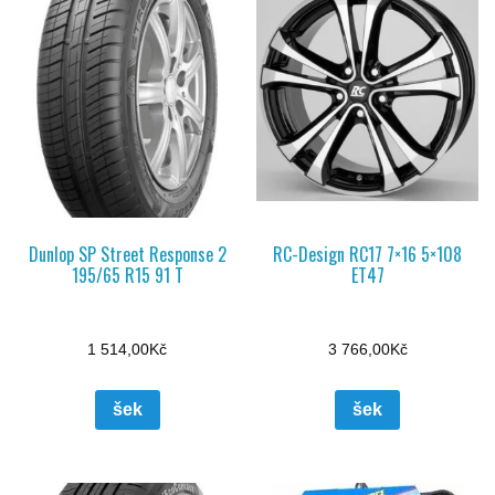
Dunlop SP Street Response 2
RC-Design RC17 7×16 5×108
195/65 R15 91 T
ET47
1 514,00
Kč
3 766,00
Kč
šek
šek