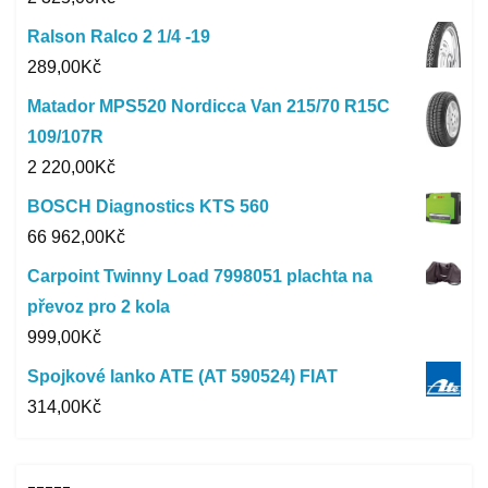
Ralson Ralco 2 1/4 -19
289,00
Kč
Matador MPS520 Nordicca Van 215/70 R15C
109/107R
2 220,00
Kč
BOSCH Diagnostics KTS 560
66 962,00
Kč
Carpoint Twinny Load 7998051 plachta na
převoz pro 2 kola
999,00
Kč
Spojkové lanko ATE (AT 590524) FIAT
314,00
Kč