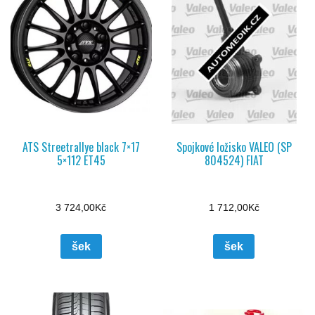
ATS Streetrallye black 7×17
Spojkové ložisko VALEO (SP
5×112 ET45
804524) FIAT
3 724,00
Kč
1 712,00
Kč
šek
šek