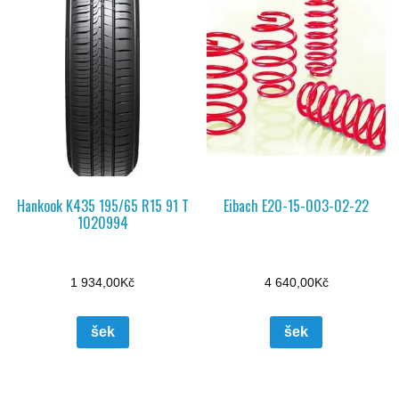
Hankook K435 195/65 R15 91 T
Eibach E20-15-003-02-22
1020994
1 934,00
Kč
4 640,00
Kč
šek
šek