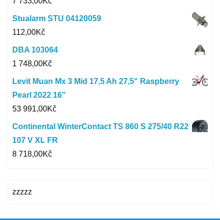
7 733,00
Kč
Stualarm STU 04120059
112,00
Kč
DBA 103064
1 748,00
Kč
Levit Muan Mx 3 Mid 17,5 Ah 27,5" Raspberry
Pearl 2022 16"
53 991,00
Kč
Continental WinterContact TS 860 S 275/40 R22
107 V XL FR
8 718,00
Kč
zzzzz