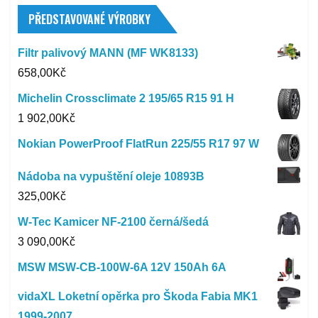
PŘEDSTAVOVANÉ VÝROBKY
Filtr palivový MANN (MF WK8133)
658,00
Kč
Michelin Crossclimate 2 195/65 R15 91 H
1 902,00
Kč
Nokian PowerProof FlatRun 225/55 R17 97 W
Nádoba na vypuštění oleje 10893B
325,00
Kč
W-Tec Kamicer NF-2100 černá/šedá
3 090,00
Kč
MSW MSW-CB-100W-6A 12V 150Ah 6A
vidaXL Loketní opěrka pro Škoda Fabia MK1
1999-2007