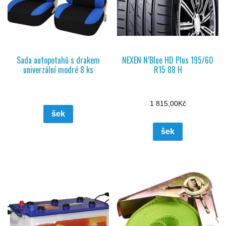
Sada autopotahů s drakem
NEXEN N’Blue HD Plus 195/60
univerzální modré 8 ks
R15 88 H
1 815,00
Kč
šek
šek