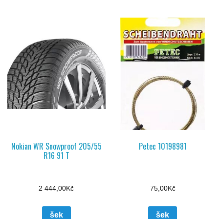
Nokian WR Snowproof 205/55
Petec 10198981
R16 91 T
2 444,00
Kč
75,00
Kč
šek
šek