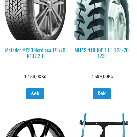
Matador MP93 Nordicca 175/70
MITAS NT8 10PR TT 8.25-20
R13 82 T
123E
1 158,00
Kč
7 599,00
Kč
šek
šek