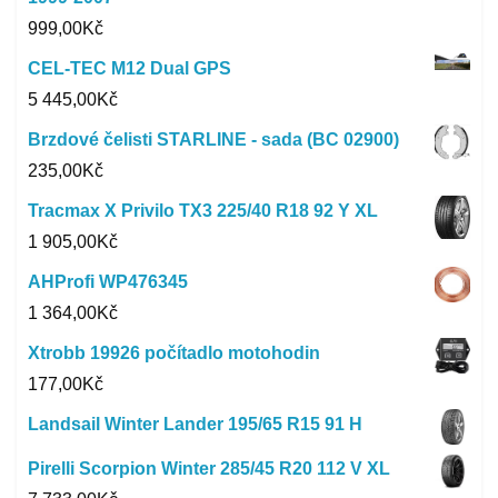
999,00
Kč
CEL-TEC M12 Dual GPS
5 445,00
Kč
Brzdové čelisti STARLINE - sada (BC 02900)
235,00
Kč
Tracmax X Privilo TX3 225/40 R18 92 Y XL
1 905,00
Kč
AHProfi WP476345
1 364,00
Kč
Xtrobb 19926 počítadlo motohodin
177,00
Kč
Landsail Winter Lander 195/65 R15 91 H
Pirelli Scorpion Winter 285/45 R20 112 V XL