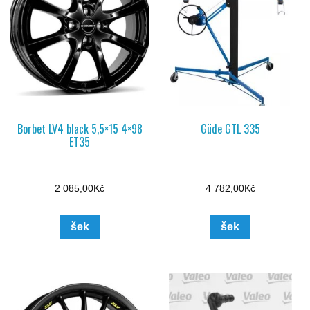
Borbet LV4 black 5,5×15 4×98
Güde GTL 335
ET35
2 085,00
Kč
4 782,00
Kč
šek
šek