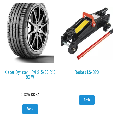
Kleber Dynaxer HP4 215/55 R16
Redats LS-320
93 W
2 325,00
Kč
šek
šek