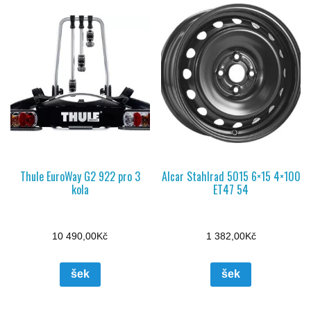
Thule EuroWay G2 922 pro 3
Alcar Stahlrad 5015 6×15 4×100
kola
ET47 54
10 490,00
Kč
1 382,00
Kč
šek
šek