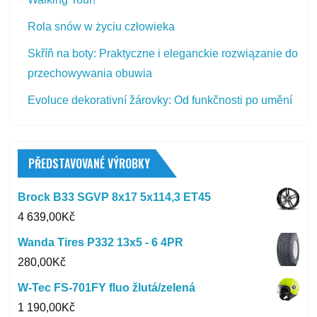
Rola snów w życiu człowieka
Skříň na boty: Praktyczne i eleganckie rozwiązanie do
przechowywania obuwia
Evoluce dekorativní žárovky: Od funkčnosti po umění
PŘEDSTAVOVANÉ VÝROBKY
Brock B33 SGVP 8x17 5x114,3 ET45
4 639,00
Kč
Wanda Tires P332 13x5 - 6 4PR
280,00
Kč
W-Tec FS-701FY fluo žlutá/zelená
1 190,00
Kč