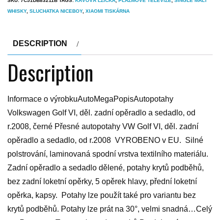
SKU:
7C51DB83211B
TAGS:
KÁVOVÁ LŽIČKA
,
PLAZMOVÉ TELEVIZE
,
SINGLE MALT
WHISKY
,
SLUCHATKA NICEBOY
,
XIAOMI TISKÁRNA
DESCRIPTION
Description
Informace o výrobkuAutoMegaPopisAutopotahy
Volkswagen Golf VI, děl. zadní opěradlo a sedadlo, od
r.2008, černé Přesné autopotahy VW Golf VI, děl. zadní
opěradlo a sedadlo, od r.2008 VYROBENO v EU. Silné
polstrování, laminovaná spodní vrstva textilního materiálu.
Zadní opěradlo a sedadlo dělené, potahy krytů podběhů,
bez zadní loketní opěrky, 5 opěrek hlavy, přední loketní
opěrka, kapsy. Potahy lze použít také pro variantu bez
krytů podběhů. Potahy lze prát na 30°, velmi snadná…Celý