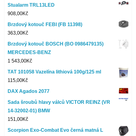
Stualarm TRL13LED
908,00
Kč
Brzdový kotouč FEBI (FB 11398)
363,00
Kč
Brzdový kotouč BOSCH (BO 0986479135)
MERCEDES-BENZ
1 543,00
Kč
TAT 101058 Vazelína lithiová 100g/125 ml
115,00
Kč
DAX Agados 2077
Sada šroubů hlavy válců VICTOR REINZ (VR
14-32002-01) BMW
151,00
Kč
Scorpion Exo-Combat Evo černá matná L