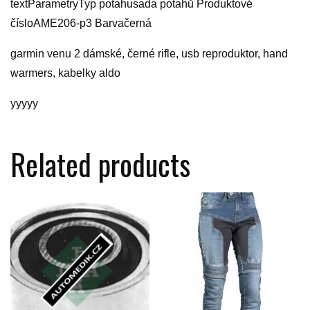
textParametryTyp potahusada potahů Produktové
čísloAME206-p3 Barvačerná
garmin venu 2 dámské, černé rifle, usb reproduktor, hand
warmers, kabelky aldo
yyyyy
Related products