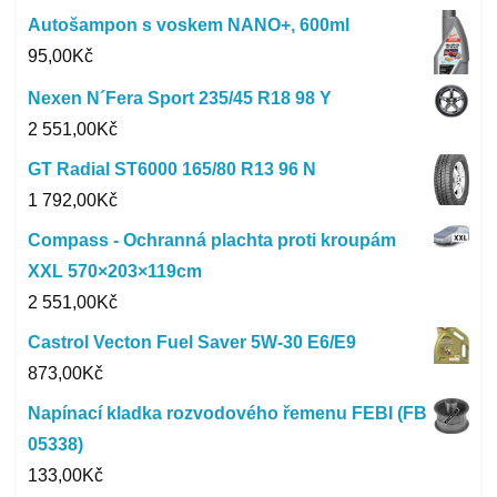
Autošampon s voskem NANO+, 600ml
95,00
Kč
Nexen N´Fera Sport 235/45 R18 98 Y
2 551,00
Kč
GT Radial ST6000 165/80 R13 96 N
1 792,00
Kč
Compass - Ochranná plachta proti kroupám
XXL 570×203×119cm
2 551,00
Kč
Castrol Vecton Fuel Saver 5W-30 E6/E9
873,00
Kč
Napínací kladka rozvodového řemenu FEBI (FB
05338)
133,00
Kč