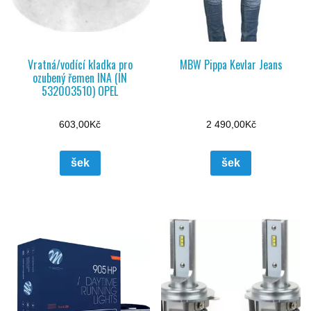
Vratná/vodící kladka pro
MBW Pippa Kevlar Jeans
ozubený řemen INA (IN
532003510) OPEL
603,00
Kč
2 490,00
Kč
šek
šek