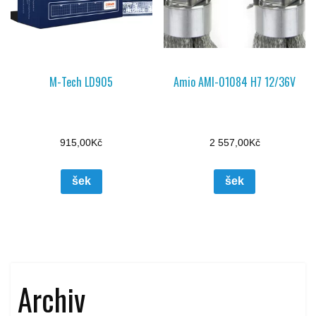
M-Tech LD905
Amio AMI-01084 H7 12/36V
915,00
Kč
2 557,00
Kč
šek
šek
Archiv