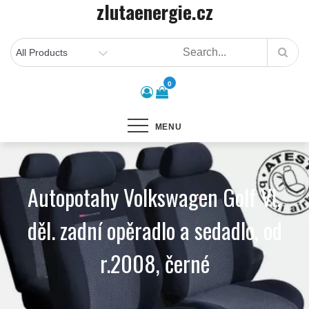
zlutaenergie.cz
Skip
to
content
0
MENU
Autopotahy Volkswagen Golf VI,
děl. zadní opěradlo a sedadlo, od
r.2008, černé