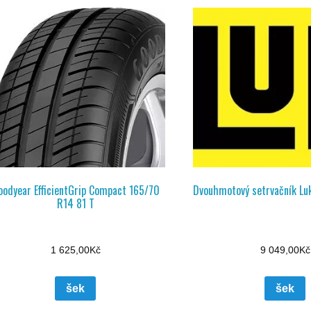
oodyear EfficientGrip Compact 165/70
Dvouhmotový setrvačník Lu
R14 81 T
1 625,00
Kč
9 049,00
Kč
šek
šek