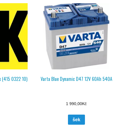
k (415 0322 10)
Varta Blue Dynamic D47 12V 60Ah 540A
1 990,00
Kč
šek