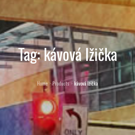
Tag:
kávová lžička
Home
Products
kávová lžička