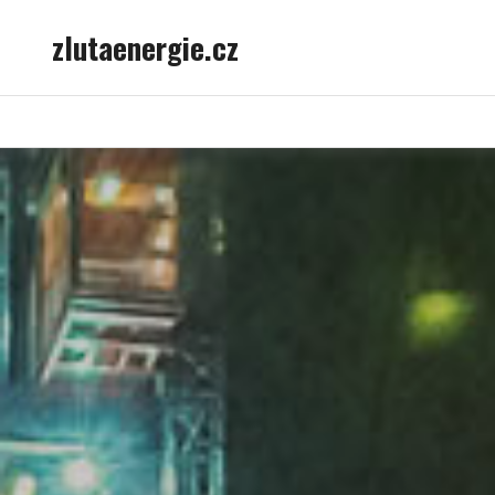
Skip
zlutaenergie.cz
to
content