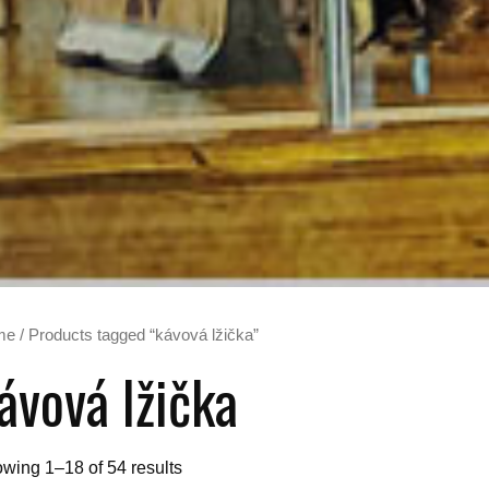
me
/ Products tagged “kávová lžička”
ávová lžička
wing 1–18 of 54 results