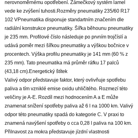
nerovnoměrnému opotřebení. Zámečkový systém lamel
vede ke zvýšení tuhosti.Rozměry pneumatiky 235/60 R17
102 VPneumatika disponuje standartním značením dle
radiální konstrukce pneumatiky. Šířka běhounu pneumatiky
je 235 mm. Profilové číslo následuje po prvním trojčíslí a
udává poměr mezi šířkou pneumatiky a výškou bočnice v
procentech. Výška profilu pneumatiky je 141 mm (60 % z
235 mm). Tato pneumatika má průměr ráfku 17 palců
(43,18 cm).Energetický štítek
Valivý odpor představuje faktor, který ovlivňuje spotřebu
paliva a tím vzniklé emise oxidu uhličitého. Rozmezí této
veličiny je A-E. Rozdíl mezi hodnocením A a E může
znamenat snížení spotřeby paliva až 6 l na 1000 km. Valivý
odpor této pneumatiky spadá do kategorie C. V praxi to
znamená navýšení spotřeby o cca 0,28 l paliva na 100 km.
Přilnavost za mokra představuje jízdní vlastnosti