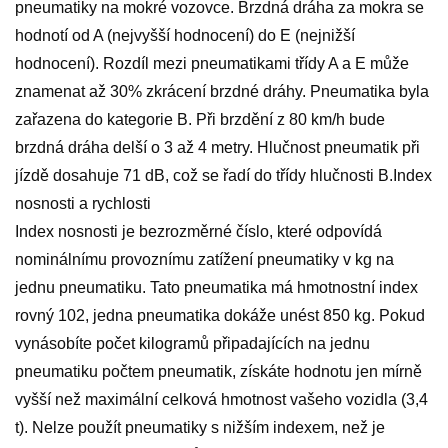
pneumatiky na mokré vozovce. Brzdná dráha za mokra se
hodnotí od A (nejvyšší hodnocení) do E (nejnižší
hodnocení). Rozdíl mezi pneumatikami třídy A a E může
znamenat až 30% zkrácení brzdné dráhy. Pneumatika byla
zařazena do kategorie B. Při brzdění z 80 km/h bude
brzdná dráha delší o 3 až 4 metry. Hlučnost pneumatik při
jízdě dosahuje 71 dB, což se řadí do třídy hlučnosti B.Index
nosnosti a rychlosti
Index nosnosti je bezrozměrné číslo, které odpovídá
nominálnímu provoznímu zatížení pneumatiky v kg na
jednu pneumatiku. Tato pneumatika má hmotnostní index
rovný 102, jedna pneumatika dokáže unést 850 kg. Pokud
vynásobíte počet kilogramů připadajících na jednu
pneumatiku počtem pneumatik, získáte hodnotu jen mírně
vyšší než maximální celková hmotnost vašeho vozidla (3,4
t). Nelze použít pneumatiky s nižším indexem, než je