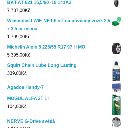
BKT AT 621 15,5/60 -18 141A2
7 737,00
Kč
Wiesenfield WIE-NET-6 síť na přívěsný vozík 2,5
x 3,5 m zelená
1 799,00
Kč
Michelin Alpin 5 225/55 R17 97 H MO
5 395,00
Kč
Squirt Chain Lube Long Lasting
339,00
Kč
Agados Handy-7
MOGUL ALFA 2T 1 l
104,00
Kč
NERVE G-Drive světlá