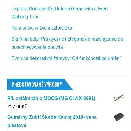
Explore Dubrovnik’s Hidden Gems with a Free
Walking Tour!
Rola snów w życiu człowieka
Skříň na boty: Praktyczne i eleganckie rozwiązanie do
przechowywania obuwia
Evoluce dekorativní žárovky: Od funkčnosti po umění
PŘEDSTAVOVANÉ VÝROBKY
P/L axiální táhlo MOOG (MG CI-AX-3991)
257,00
Kč
Gumárny Zubří Škoda Kamiq 2019- vana
plastová