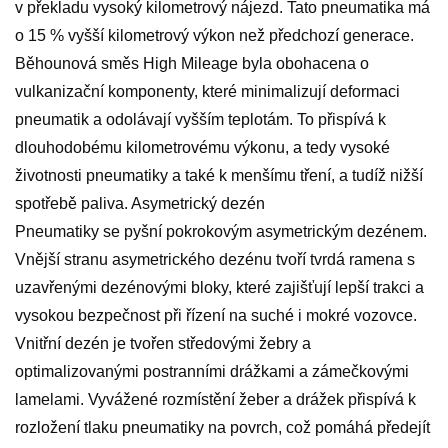
v překladu vysoký kilometrový nájezd. Tato pneumatika má
o 15 % vyšší kilometrový výkon než předchozí generace.
Běhounová směs High Mileage byla obohacena o
vulkanizační komponenty, které minimalizují deformaci
pneumatik a odolávají vyšším teplotám. To přispívá k
dlouhodobému kilometrovému výkonu, a tedy vysoké
životnosti pneumatiky a také k menšímu tření, a tudíž nižší
spotřebě paliva. Asymetrický dezén
Pneumatiky se pyšní pokrokovým asymetrickým dezénem.
Vnější stranu asymetrického dezénu tvoří tvrdá ramena s
uzavřenými dezénovými bloky, které zajišťují lepší trakci a
vysokou bezpečnost při řízení na suché i mokré vozovce.
Vnitřní dezén je tvořen středovými žebry a
optimalizovanými postranními drážkami a zámečkovými
lamelami. Vyvážené rozmístění žeber a drážek přispívá k
rozložení tlaku pneumatiky na povrch, což pomáhá předejít