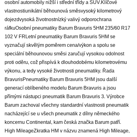
osobní automobily nižší i střední třídy a SUV.Klíčové
vlastnostiunikátní běhounová směsvysoký kilometrový
dojezdvysoká životnostnízký valivý odporochrana
ráfkuOsobní pneumatiky Barum Bravuris 5HM 235/60 R17
102 V FRLetní pneumatiky Barum Bravuris 5HM se
vyznačují skvělým poměrem cena/výkon a spolu se
speciální běhounovou směsi zaručují vysokou odolnost
proti oděru, což přispívá k dlouhodobému kilometrovému
výkonu, a tedy vysoké životnosti pneumatiky. Řada
BravurisPneumatiky Barum Bravuris 5HM jsou další
generací oblíbeného modelu Barum Bravuris a jsou
přímými nástupci pneumatik Barum Bravuris 3. Výrobce
Barum zachoval všechny standardní vlastnosti pneumatik
nacházející se u všech pneumatik z dílny německého
koncernu Continental, kam česká značka Barum patří.
High MileageZkratka HM v názvu znamená High Mileage,