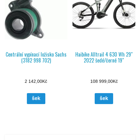
Centrální vypínací ložisko Sachs
Haibike Alltrail 4 630 Wh 29″
(3182 998 702)
2022 šedé/černé 19″
2 142,00
Kč
108 999,00
Kč
šek
šek