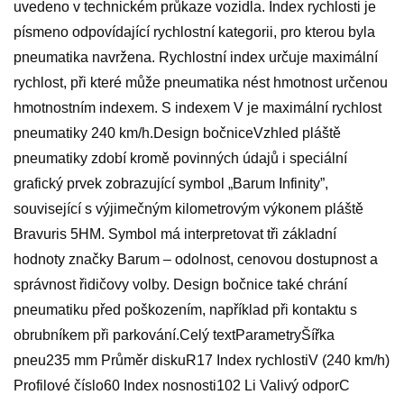
uvedeno v technickém průkaze vozidla. Index rychlosti je
písmeno odpovídající rychlostní kategorii, pro kterou byla
pneumatika navržena. Rychlostní index určuje maximální
rychlost, při které může pneumatika nést hmotnost určenou
hmotnostním indexem. S indexem V je maximální rychlost
pneumatiky 240 km/h.Design bočniceVzhled pláště
pneumatiky zdobí kromě povinných údajů i speciální
grafický prvek zobrazující symbol „Barum Infinity”,
související s výjimečným kilometrovým výkonem pláště
Bravuris 5HM. Symbol má interpretovat tři základní
hodnoty značky Barum – odolnost, cenovou dostupnost a
správnost řidičovy volby. Design bočnice také chrání
pneumatiku před poškozením, například při kontaktu s
obrubníkem při parkování.Celý textParametryŠířka
pneu235 mm Průměr diskuR17 Index rychlostiV (240 km/h)
Profilové číslo60 Index nosnosti102 Li Valivý odporC