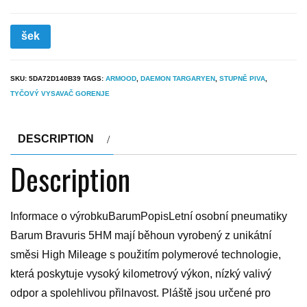
šek
SKU:
5DA72D140B39
TAGS:
ARMOOD
,
DAEMON TARGARYEN
,
STUPNĚ PIVA
,
TYČOVÝ VYSAVAČ GORENJE
DESCRIPTION
Description
Informace o výrobkuBarumPopisLetní osobní pneumatiky
Barum Bravuris 5HM mají běhoun vyrobený z unikátní
směsi High Mileage s použitím polymerové technologie,
která poskytuje vysoký kilometrový výkon, nízký valivý
odpor a spolehlivou přilnavost. Pláště jsou určené pro