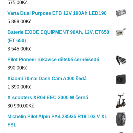
575,00
Kč
Varta Dual Purpose EFB 12V 190Ah LED190
5 898,00
Kč
Baterie EXIDE EQUIPMENT 90Ah, 12V, ET650
(ET 650)
3 545,00
Kč
Pilot Pioneer rukavice dětské černé/šedé
390,00
Kč
Xiaomi 70mai Dash Cam A400 šedá
1 390,00
Kč
X-scooters XR04 EEC 2000 W černá
30 990,00
Kč
Michelin Pilot Alpin PA4 285/35 R19 103 V XL
FSL