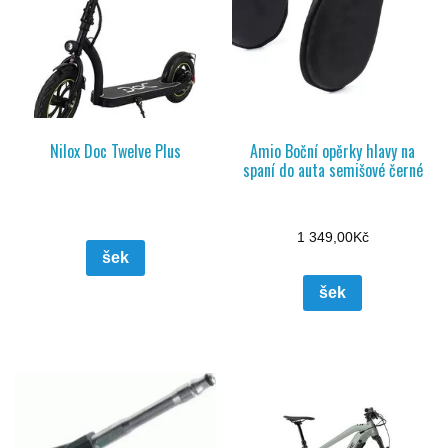
Nilox Doc Twelve Plus
Amio Boční opěrky hlavy na
spaní do auta semišové černé
1 349,00
Kč
šek
šek