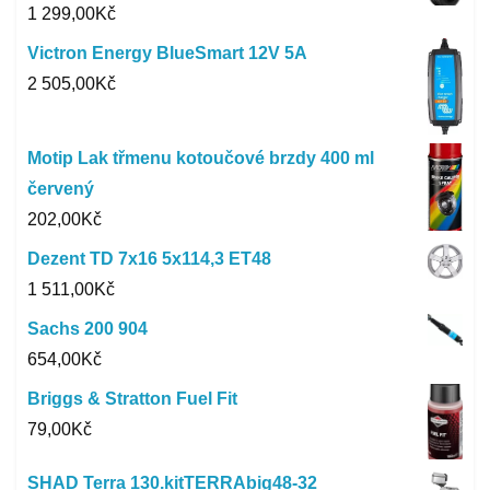
1 299,00
Kč
Victron Energy BlueSmart 12V 5A
2 505,00
Kč
Motip Lak třmenu kotoučové brzdy 400 ml
červený
202,00
Kč
Dezent TD 7x16 5x114,3 ET48
1 511,00
Kč
Sachs 200 904
654,00
Kč
Briggs & Stratton Fuel Fit
79,00
Kč
SHAD Terra 130.kitTERRAbig48-32