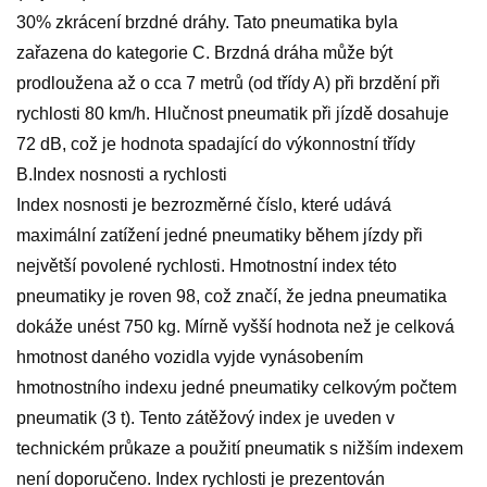
30% zkrácení brzdné dráhy. Tato pneumatika byla
zařazena do kategorie C. Brzdná dráha může být
prodloužena až o cca 7 metrů (od třídy A) při brzdění při
rychlosti 80 km/h. Hlučnost pneumatik při jízdě dosahuje
72 dB, což je hodnota spadající do výkonnostní třídy
B.Index nosnosti a rychlosti
Index nosnosti je bezrozměrné číslo, které udává
maximální zatížení jedné pneumatiky během jízdy při
největší povolené rychlosti. Hmotnostní index této
pneumatiky je roven 98, což značí, že jedna pneumatika
dokáže unést 750 kg. Mírně vyšší hodnota než je celková
hmotnost daného vozidla vyjde vynásobením
hmotnostního indexu jedné pneumatiky celkovým počtem
pneumatik (3 t). Tento zátěžový index je uveden v
technickém průkaze a použití pneumatik s nižším indexem
není doporučeno. Index rychlosti je prezentován