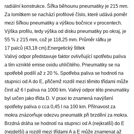
radiální konstrukce. Šířka běhounu pneumatiky je 215 mm.
Za lomítkem se nachází profilové číslo, které udává poměr
mezi šířkou pneumatiky a výškou bočnice v procentech.
Výška profilu, tedy výška od disku pneumatiky po okraj, je
55 % z 215 mm, což je 118,25 mm. Průměr ráfku je
17 palců (43,18 cm).Energetický štítek
Valivý odpor představuje faktor ovlivňující spotřebu paliva
a tím vzniklé emise oxidu uhličitého. Pneumatiky se na
spotřebě podílí až z 20 %. Spotřeba paliva se hodnotí na
stupnici od A do E, přičemž rozdíl mezi těmito třídami může
činit až 6 l paliva na 1000 km. Valivý odpor této pneumatiky
byl určen jako třída D. V praxi to znamená navýšení
spotřeby paliva o cca 0,45 l na 100 km. Přilnavost za
mokra znázorňuje odezvu pneumatik při brzdění za mokra.
Brzdná dráha se hodnotí na stupnici od A (nejkratší) do E
(nejdelší) a rozdíl mezi třídami A a E může znamenat až