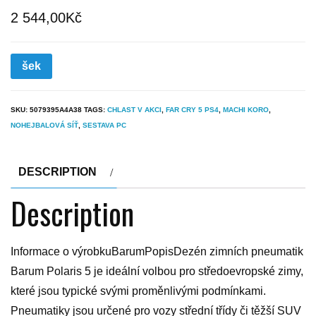
2 544,00
Kč
šek
SKU:
5079395A4A38
TAGS:
CHLAST V AKCI
,
FAR CRY 5 PS4
,
MACHI KORO
,
NOHEJBALOVÁ SÍŤ
,
SESTAVA PC
DESCRIPTION
Description
Informace o výrobkuBarumPopisDezén zimních pneumatik
Barum Polaris 5 je ideální volbou pro středoevropské zimy,
které jsou typické svými proměnlivými podmínkami.
Pneumatiky jsou určené pro vozy střední třídy či těžší SUV