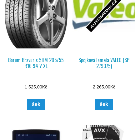
Barum Bravuris 5HM 205/55
Spojková lamela VALEO (SP
R16 94 V XL
279375)
1 525,00
Kč
2 265,00
Kč
šek
šek