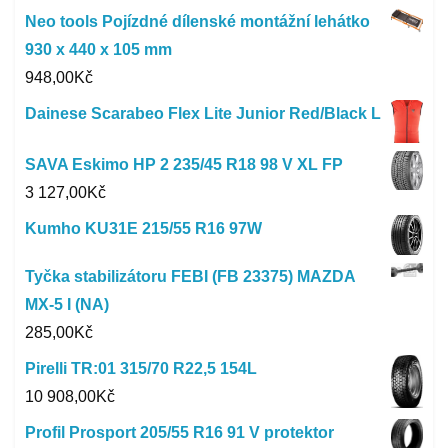
Neo tools Pojízdné dílenské montážní lehátko
930 x 440 x 105 mm
948,00
Kč
Dainese Scarabeo Flex Lite Junior Red/Black L
SAVA Eskimo HP 2 235/45 R18 98 V XL FP
3 127,00
Kč
Kumho KU31E 215/55 R16 97W
Tyčka stabilizátoru FEBI (FB 23375) MAZDA
MX-5 I (NA)
285,00
Kč
Pirelli TR:01 315/70 R22,5 154L
10 908,00
Kč
Profil Prosport 205/55 R16 91 V protektor