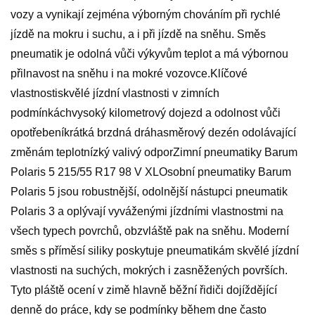
vozy a vynikají zejména výborným chováním při rychlé
jízdě na mokru i suchu, a i při jízdě na sněhu. Směs
pneumatik je odolná vůči výkyvům teplot a má výbornou
přilnavost na sněhu i na mokré vozovce.Klíčové
vlastnostiskvělé jízdní vlastnosti v zimních
podmínkáchvysoký kilometrový dojezd a odolnost vůči
opotřebeníkrátká brzdná dráhasměrový dezén odolávající
změnám teplotnízký valivý odporZimní pneumatiky Barum
Polaris 5 215/55 R17 98 V XLOsobní pneumatiky Barum
Polaris 5 jsou robustnější, odolnější nástupci pneumatik
Polaris 3 a oplývají vyváženými jízdními vlastnostmi na
všech typech povrchů, obzvláště pak na sněhu. Moderní
směs s příměsí siliky poskytuje pneumatikám skvělé jízdní
vlastnosti na suchých, mokrých i zasněžených površích.
Tyto pláště ocení v zimě hlavně běžní řidiči dojíždějící
denně do práce, kdy se podmínky během dne často