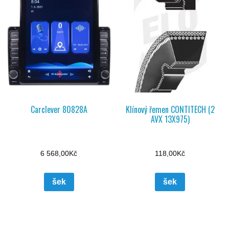
Carclever 80828A
Klínový řemen CONTITECH (2
AVX 13X975)
6 568,00
Kč
118,00
Kč
šek
šek