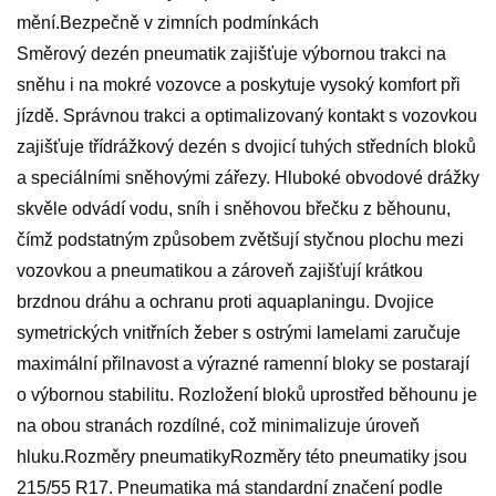
mění.Bezpečně v zimních podmínkách
Směrový dezén pneumatik zajišťuje výbornou trakci na
sněhu i na mokré vozovce a poskytuje vysoký komfort při
jízdě. Správnou trakci a optimalizovaný kontakt s vozovkou
zajišťuje třídrážkový dezén s dvojicí tuhých středních bloků
a speciálními sněhovými zářezy. Hluboké obvodové drážky
skvěle odvádí vodu, sníh i sněhovou břečku z běhounu,
čímž podstatným způsobem zvětšují styčnou plochu mezi
vozovkou a pneumatikou a zároveň zajišťují krátkou
brzdnou dráhu a ochranu proti aquaplaningu. Dvojice
symetrických vnitřních žeber s ostrými lamelami zaručuje
maximální přilnavost a výrazné ramenní bloky se postarají
o výbornou stabilitu. Rozložení bloků uprostřed běhounu je
na obou stranách rozdílné, což minimalizuje úroveň
hluku.Rozměry pneumatikyRozměry této pneumatiky jsou
215/55 R17. Pneumatika má standardní značení podle