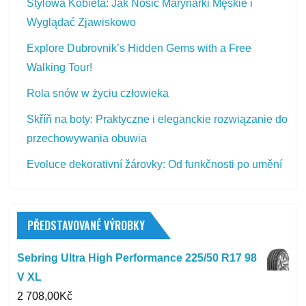
Stylowa Kobieta: Jak Nosic Marynarki Męskie i
Wyglądać Zjawiskowo
Explore Dubrovnik’s Hidden Gems with a Free
Walking Tour!
Rola snów w życiu człowieka
Skříň na boty: Praktyczne i eleganckie rozwiązanie do
przechowywania obuwia
Evoluce dekorativní žárovky: Od funkčnosti po umění
PŘEDSTAVOVANÉ VÝROBKY
Sebring Ultra High Performance 225/50 R17 98
V XL
2 708,00
Kč