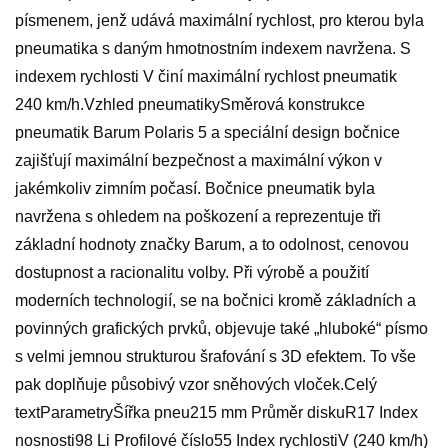
písmenem, jenž udává maximální rychlost, pro kterou byla
pneumatika s daným hmotnostním indexem navržena. S
indexem rychlosti V činí maximální rychlost pneumatik
240 km/h.Vzhled pneumatikySměrová konstrukce
pneumatik Barum Polaris 5 a speciální design bočnice
zajišťují maximální bezpečnost a maximální výkon v
jakémkoliv zimním počasí. Bočnice pneumatik byla
navržena s ohledem na poškození a reprezentuje tři
základní hodnoty značky Barum, a to odolnost, cenovou
dostupnost a racionalitu volby. Při výrobě a použití
moderních technologií, se na bočnici kromě základních a
povinných grafických prvků, objevuje také „hluboké“ písmo
s velmi jemnou strukturou šrafování s 3D efektem. To vše
pak doplňuje působivý vzor sněhových vloček.Celý
textParametryŠířka pneu215 mm Průměr diskuR17 Index
nosnosti98 Li Profilové číslo55 Index rychlostiV (240 km/h)