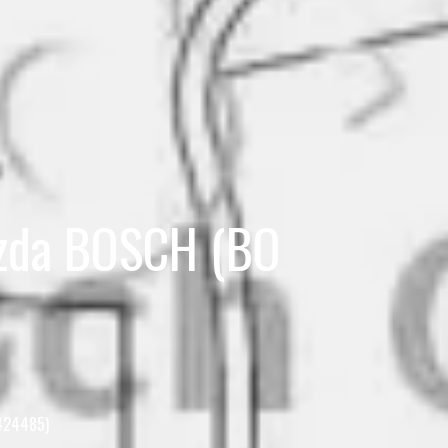
rzda BOSCH (BO
6424485)