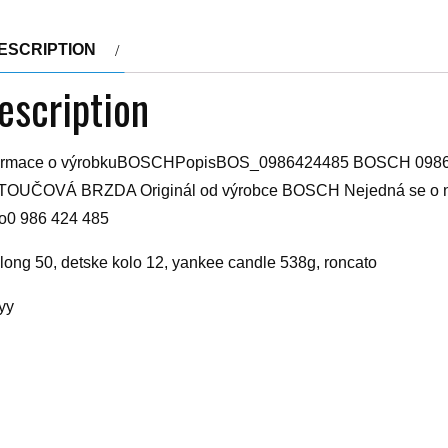
ESCRIPTION
escription
formace o výrobkuBOSCHPopisBOS_0986424485 BOSCH 0
OUČOVÁ BRZDA Originál od výrobce BOSCH Nejedná se o n
lo0 986 424 485
long 50, detske kolo 12, yankee candle 538g, roncato
yy
elated products