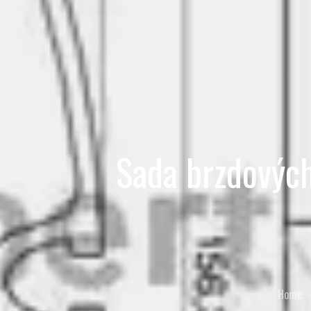
Sada brzdovýc
Home