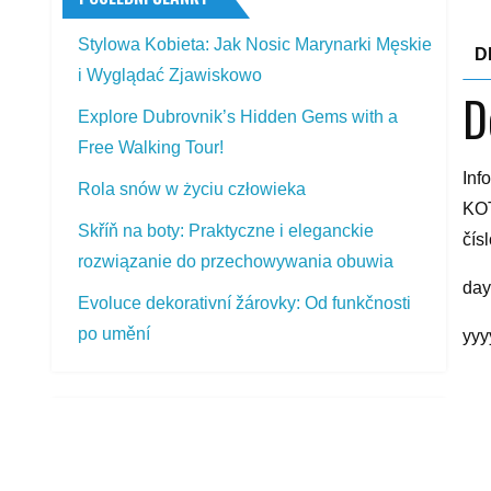
Stylowa Kobieta: Jak Nosic Marynarki Męskie
D
i Wyglądać Zjawiskowo
D
Explore Dubrovnik’s Hidden Gems with a
Free Walking Tour!
In
Rola snów w życiu człowieka
KOT
Skříň na boty: Praktyczne i eleganckie
čís
rozwiązanie do przechowywania obuwia
day
Evoluce dekorativní žárovky: Od funkčnosti
po umění
yyy
R
PŘEDSTAVOVANÉ VÝROBKY
Mitas HCM 440/80 R28 151D