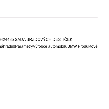
986424485 SADA BRZDOVÝCH DESTIČEK,
áhradu!!ParametryVýrobce automobiluBMW Produktové