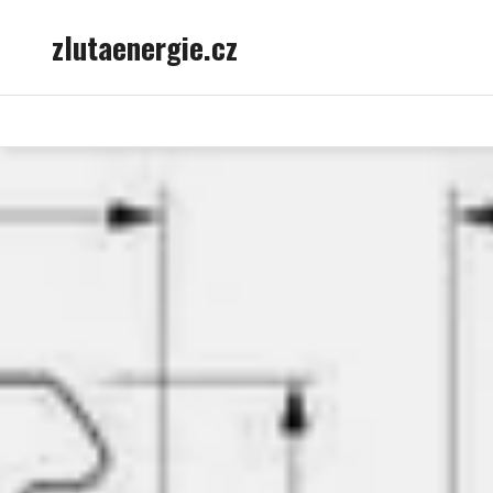
Skip
zlutaenergie.cz
to
content