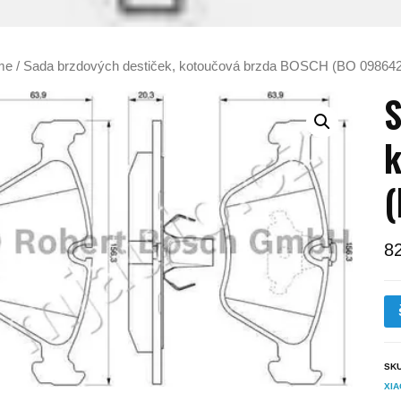
me
/ Sada brzdových destiček, kotoučová brzda BOSCH (BO 09864
S
k
8
SK
XIA