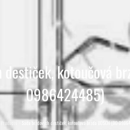
h destiček, kotoučová b
0986424485)
Products
Sada brzdových destiček, kotoučová brzda BOSCH (BO 098