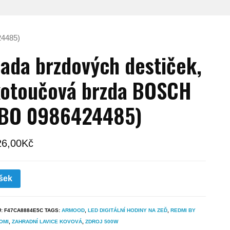
24485)
ada brzdových destiček,
otoučová brzda BOSCH
(BO 0986424485)
26,00
Kč
šek
U:
F47CA8884E5C
TAGS:
ARMOOD
,
LED DIGITÁLNÍ HODINY NA ZEĎ
,
REDMI BY
OMI
,
ZAHRADNÍ LAVICE KOVOVÁ
,
ZDROJ 500W