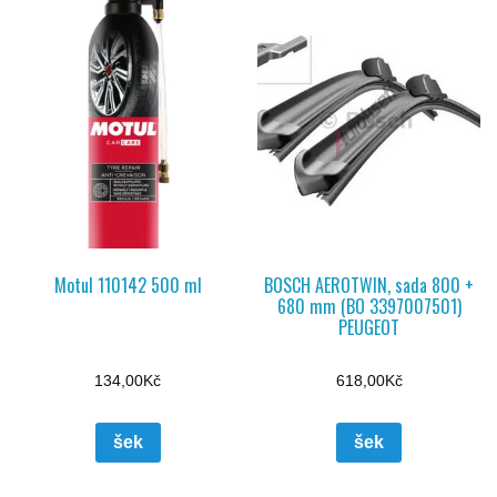
Motul 110142 500 ml
BOSCH AEROTWIN, sada 800 +
680 mm (BO 3397007501)
PEUGEOT
134,00
Kč
618,00
Kč
šek
šek