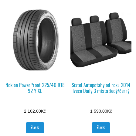
Nokian PowerProof 225/40 R18
Sixtol Autopotahy od roku 2014
92 Y XL
Iveco Daily 3 místa šedý/černý
2 102,00
Kč
1 590,00
Kč
šek
šek