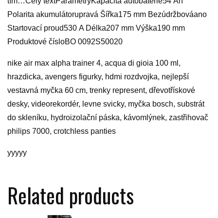
tím…Celý textParametryKapacita autobaterie54 Ah
Polarita akumulátorupravá Šířka175 mm Bezúdržbováano
Startovací proud530 A Délka207 mm Výška190 mm
Produktové čísloBO 0092S50020
nike air max alpha trainer 4, acqua di gioia 100 ml,
hrazdicka, avengers figurky, hdmi rozdvojka, nejlepší
vestavná myčka 60 cm, trenky represent, dřevotřískové
desky, videorekordér, levne svicky, myčka bosch, substrát
do skleníku, hydroizolační páska, kávomlýnek, zastřihovač
philips 7000, crotchless panties
yyyyy
Related products