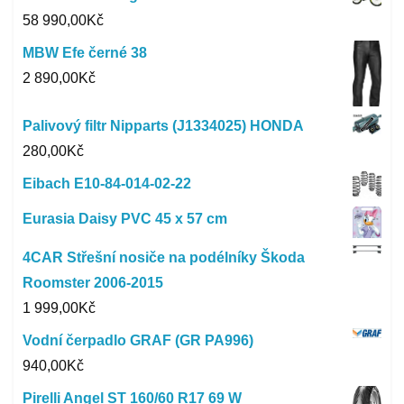
58 990,00
Kč
MBW Efe černé 38
2 890,00
Kč
Palivový filtr Nipparts (J1334025) HONDA
280,00
Kč
Eibach E10-84-014-02-22
Eurasia Daisy PVC 45 x 57 cm
4CAR Střešní nosiče na podélníky Škoda
Roomster 2006-2015
1 999,00
Kč
Vodní čerpadlo GRAF (GR PA996)
940,00
Kč
Pirelli Angel ST 160/60 R17 69 W