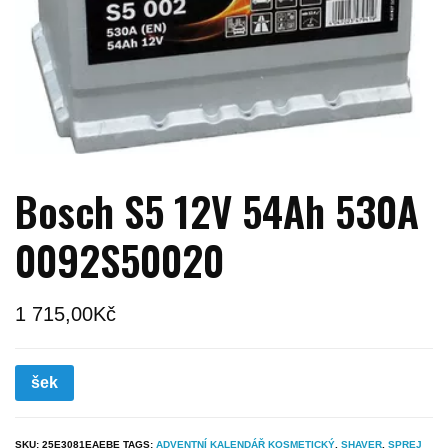
Bosch S5 12V 54Ah 530A
0092S50020
1 715,00
Kč
šek
SKU:
25E3081EAEBE
TAGS:
ADVENTNÍ KALENDÁŘ KOSMETICKÝ
,
SHAVER
,
SPREJ