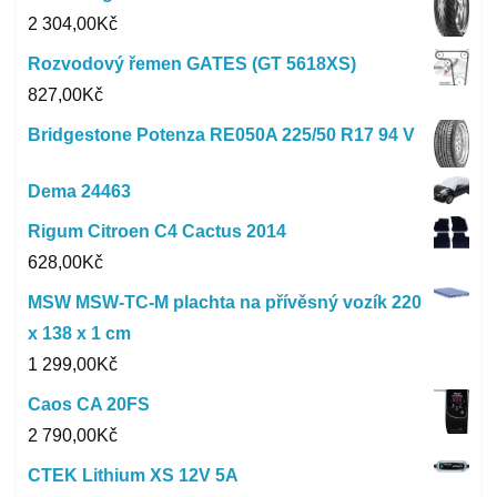
2 304,00
Kč
Rozvodový řemen GATES (GT 5618XS)
827,00
Kč
Bridgestone Potenza RE050A 225/50 R17 94 V
Dema 24463
Rigum Citroen C4 Cactus 2014
628,00
Kč
MSW MSW-TC-M plachta na přívěsný vozík 220
x 138 x 1 cm
1 299,00
Kč
Caos CA 20FS
2 790,00
Kč
CTEK Lithium XS 12V 5A