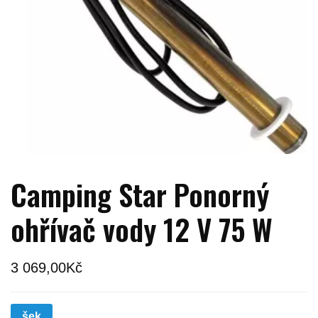
Camping Star Ponorný
ohřívač vody 12 V 75 W
3 069,00
Kč
šek