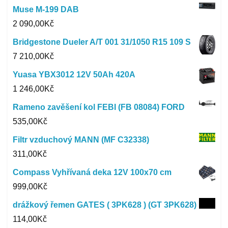
Muse M-199 DAB
2 090,00
Kč
Bridgestone Dueler A/T 001 31/1050 R15 109 S
7 210,00
Kč
Yuasa YBX3012 12V 50Ah 420A
1 246,00
Kč
Rameno zavěšení kol FEBI (FB 08084) FORD
535,00
Kč
Filtr vzduchový MANN (MF C32338)
311,00
Kč
Compass Vyhřívaná deka 12V 100x70 cm
999,00
Kč
drážkový řemen GATES ( 3PK628 ) (GT 3PK628)
114,00
Kč