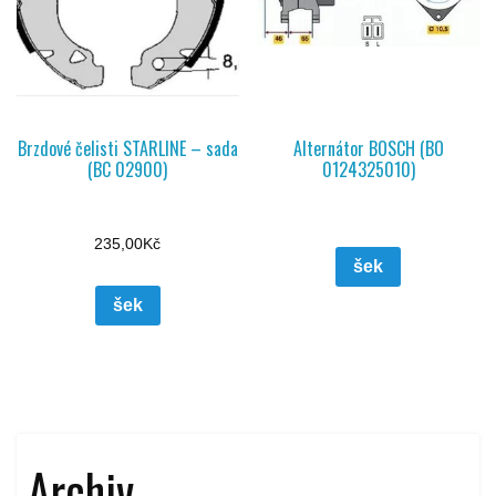
Brzdové čelisti STARLINE – sada
Alternátor BOSCH (BO
(BC 02900)
0124325010)
235,00
Kč
šek
šek
Archiv