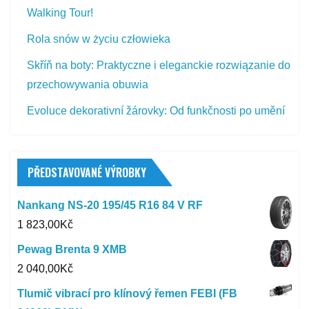
Walking Tour!
Rola snów w życiu człowieka
Skříň na boty: Praktyczne i eleganckie rozwiązanie do
przechowywania obuwia
Evoluce dekorativní žárovky: Od funkčnosti po umění
PŘEDSTAVOVANÉ VÝROBKY
Nankang NS-20 195/45 R16 84 V RF
1 823,00
Kč
Pewag Brenta 9 XMB
2 040,00
Kč
Tlumič vibrací pro klínový řemen FEBI (FB