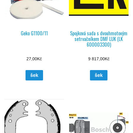
Geko G1100/11
Spojková sada s dvouhmotovým
setrvačníkem DMF LUK (LK
600003300)
27,00
Kč
9 817,00
Kč
šek
šek