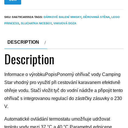
SKU:
0A679C40592A
TAGS:
DÁRKOVÉ BALENÍ WHISKY
,
DĚROVANÁ STĚNA
,
LEGO
PRINCESS
,
SLUCHATKA NICEBOY
,
VAKUOVÁ DOZA
DESCRIPTION
Description
Informace o výrobkuPopisPonorný ohřívač vody Camping
Star vhodný pro využití při cestování karavanem efektivně
ohřeje vodu. Stačí vložit tyč do vodní nádrže a připojit tento
ohřívač s integrovanou regulací do zástrčky zásuvky o 230
V.
Automatické ovládání termostatu umožňuje udržovat
teplotu vody mezi 37 °C a 40 °C.ParametryLednicene