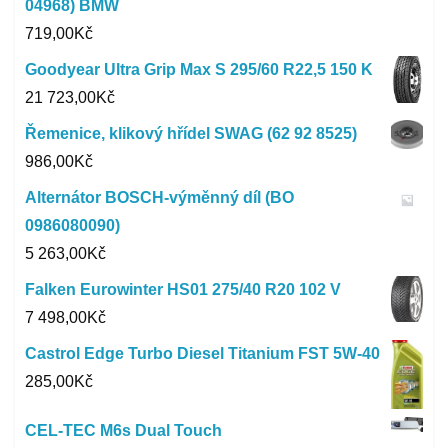
04968) BMW
719,00
Kč
Goodyear Ultra Grip Max S 295/60 R22,5 150 K
21 723,00
Kč
Řemenice, klikový hřídel SWAG (62 92 8525)
986,00
Kč
Alternátor BOSCH-výměnný díl (BO
0986080090)
5 263,00
Kč
Falken Eurowinter HS01 275/40 R20 102 V
7 498,00
Kč
Castrol Edge Turbo Diesel Titanium FST 5W-40
285,00
Kč
CEL-TEC M6s Dual Touch