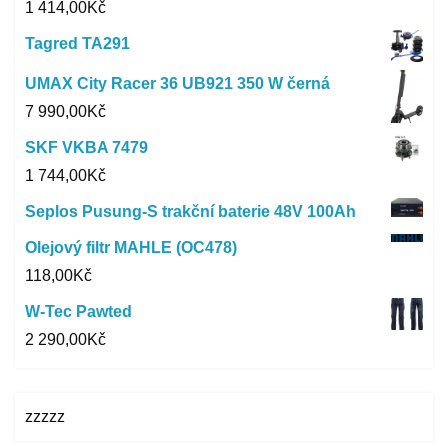
1 414,00
Kč
Tagred TA291
UMAX City Racer 36 UB921 350 W černá
7 990,00
Kč
SKF VKBA 7479
1 744,00
Kč
Seplos Pusung-S trakční baterie 48V 100Ah
Olejový filtr MAHLE (OC478)
118,00
Kč
W-Tec Pawted
2 290,00
Kč
zzzzz