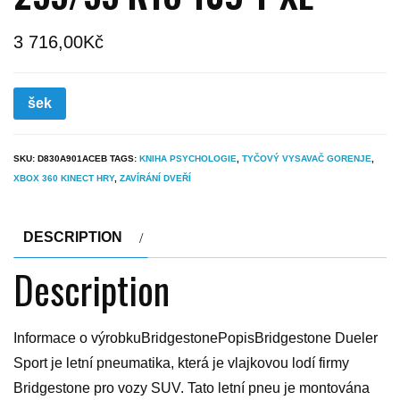
3 716,00
Kč
šek
SKU:
D830A901ACEB
TAGS:
KNIHA PSYCHOLOGIE
,
TYČOVÝ VYSAVAČ GORENJE
,
XBOX 360 KINECT HRY
,
ZAVÍRÁNÍ DVEŘÍ
DESCRIPTION
Description
Informace o výrobkuBridgestonePopisBridgestone Dueler
Sport je letní pneumatika, která je vlajkovou lodí firmy
Bridgestone pro vozy SUV. Tato letní pneu je montována