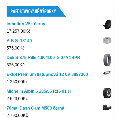
PŘEDSTAVOVANÉ VÝROBKY
Inmotion V5+ černý
17 257,00
Kč
A.B.S. 18140
575,00
Kč
Deli S-379 Rille 4.80/4.00 -8 67A4 4PR
326,00
Kč
Extol Premium 9stupňová 12 6V 8897300
1 250,00
Kč
Michelin Alpin 6 205/55 R16 91 H
2 623,00
Kč
70mai Dash Cam M500 černá
2 790,00
Kč