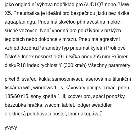
jako originální výbava například pro AUDI Q7 nebo BMW
X5. Pneumatika je ideální pro bezpečnou jízdu bez rizika
aquaplaningu. Pneu má skvělou přilnavost na mokré i
suché vozovce. Není vhodná pro používání v nízkých
teplotách nebo dokonce v mrazu. Pneu má agresivní
vzhled dezénu.ParametryTyp pneumatikyletní Profilové
číslo55 Index nosnosti109 Li Šířka pneu255 mm Průměr
diskuR18 Index rychlostiY (300 km/h) Všechny parametry
pixel 6, svářecí kukla samostmívací, laserová multifunkční
tiskárna wifi, windows 11 s, kávovary philips, i mac, pneu
185/60 r15, sony xperia 1 iii, xcover pro, spací ponožky,
bezzubka hračka, wacom tablet, lodger swaddler,
elektrická polohovací postel, thor nakopávač
yyyyy