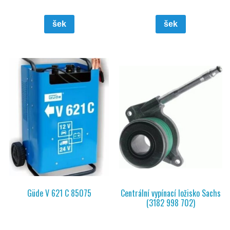
šek
šek
Güde V 621 C 85075
Centrální vypínací ložisko Sachs
(3182 998 702)